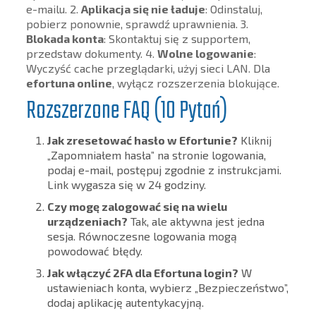
e-mailu. 2.
Aplikacja się nie ładuje
: Odinstaluj,
pobierz ponownie, sprawdź uprawnienia. 3.
Blokada konta
: Skontaktuj się z supportem,
przedstaw dokumenty. 4.
Wolne logowanie
:
Wyczyść cache przeglądarki, użyj sieci LAN. Dla
efortuna online
, wyłącz rozszerzenia blokujące.
Rozszerzone FAQ (10 Pytań)
Jak zresetować hasło w Efortunie?
Kliknij
„Zapomniałem hasła” na stronie logowania,
podaj e-mail, postępuj zgodnie z instrukcjami.
Link wygasza się w 24 godziny.
Czy mogę zalogować się na wielu
urządzeniach?
Tak, ale aktywna jest jedna
sesja. Równoczesne logowania mogą
powodować błędy.
Jak włączyć 2FA dla Efortuna login?
W
ustawieniach konta, wybierz „Bezpieczeństwo”,
dodaj aplikację autentykacyjną.