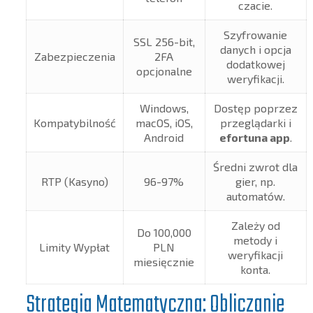
czacie.
Szyfrowanie
SSL 256-bit,
danych i opcja
Zabezpieczenia
2FA
dodatkowej
opcjonalne
weryfikacji.
Windows,
Dostęp poprzez
Kompatybilność
macOS, iOS,
przeglądarki i
Android
efortuna app
.
Średni zwrot dla
RTP (Kasyno)
96-97%
gier, np.
automatów.
Zależy od
Do 100,000
metody i
Limity Wypłat
PLN
weryfikacji
miesięcznie
konta.
Strategia Matematyczna: Obliczanie