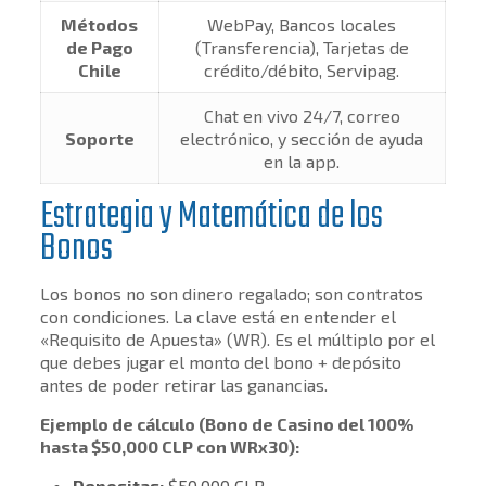
Métodos
WebPay, Bancos locales
de Pago
(Transferencia), Tarjetas de
Chile
crédito/débito, Servipag.
Chat en vivo 24/7, correo
Soporte
electrónico, y sección de ayuda
en la app.
Estrategia y Matemática de los
Bonos
Los bonos no son dinero regalado; son contratos
con condiciones. La clave está en entender el
«Requisito de Apuesta» (WR). Es el múltiplo por el
que debes jugar el monto del bono + depósito
antes de poder retirar las ganancias.
Ejemplo de cálculo (Bono de Casino del 100%
hasta $50,000 CLP con WRx30):
Depositas:
$50,000 CLP.