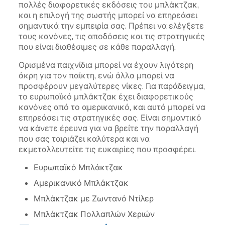
πολλές διαφορετικές εκδόσεις του μπλάκτζακ,
και η επιλογή της σωστής μπορεί να επηρεάσει
σημαντικά την εμπειρία σας. Πρέπει να ελέγξετε
τους κανόνες, τις αποδόσεις και τις στρατηγικές
που είναι διαθέσιμες σε κάθε παραλλαγή.
Ορισμένα παιχνίδια μπορεί να έχουν λιγότερη
άκρη για τον παίκτη, ενώ άλλα μπορεί να
προσφέρουν μεγαλύτερες νίκες. Για παράδειγμα,
το ευρωπαϊκό μπλάκτζακ έχει διαφορετικούς
κανόνες από το αμερικανικό, και αυτό μπορεί να
επηρεάσει τις στρατηγικές σας. Είναι σημαντικό
να κάνετε έρευνα για να βρείτε την παραλλαγή
που σας ταιριάζει καλύτερα και να
εκμεταλλευτείτε τις ευκαιρίες που προσφέρει.
Ευρωπαϊκό Μπλάκτζακ
Αμερικανικό Μπλάκτζακ
Μπλάκτζακ με Ζωντανό Ντίλερ
Μπλάκτζακ Πολλαπλών Χεριών