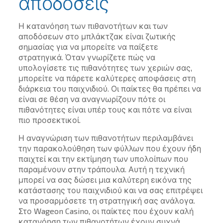
αποδόσεις
Η κατανόηση των πιθανοτήτων και των
αποδόσεων στο μπλάκτζακ είναι ζωτικής
σημασίας για να μπορείτε να παίξετε
στρατηγικά. Όταν γνωρίζετε πώς να
υπολογίσετε τις πιθανότητες των χεριών σας,
μπορείτε να πάρετε καλύτερες αποφάσεις στη
διάρκεια του παιχνιδιού. Οι παίκτες θα πρέπει να
είναι σε θέση να αναγνωρίζουν πότε οι
πιθανότητες είναι υπέρ τους και πότε να είναι
πιο προσεκτικοί.
Η αναγνώριση των πιθανοτήτων περιλαμβάνει
την παρακολούθηση των φύλλων που έχουν ήδη
παιχτεί και την εκτίμηση των υπολοίπων που
παραμένουν στην τράπουλα. Αυτή η τεχνική
μπορεί να σας δώσει μια καλύτερη εικόνα της
κατάστασης του παιχνιδιού και να σας επιτρέψει
να προσαρμόσετε τη στρατηγική σας ανάλογα.
Στο Wageon Casino, οι παίκτες που έχουν καλή
κατανόηση των πιθανοτήτων έχουν συχνά