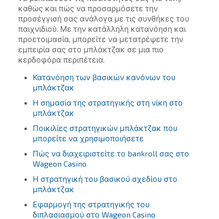
καθώς και πώς να προσαρμόσετε την
προσέγγισή σας ανάλογα με τις συνθήκες του
παιχνιδιού. Με την κατάλληλη κατανόηση και
προετοιμασία, μπορείτε να μετατρέψετε την
εμπειρία σας στο μπλάκτζακ σε μια πιο
κερδοφόρα περιπέτεια.
Κατανόηση των βασικών κανόνων του
μπλάκτζακ
Η σημασία της στρατηγικής στη νίκη στο
μπλάκτζακ
Ποικιλίες στρατηγικών μπλάκτζακ που
μπορείτε να χρησιμοποιήσετε
Πώς να διαχειριστείτε το bankroll σας στο
Wageon Casino
Η στρατηγική του βασικού σχεδίου στο
μπλάκτζακ
Εφαρμογή της στρατηγικής του
διπλασιασμού στο Wageon Casino