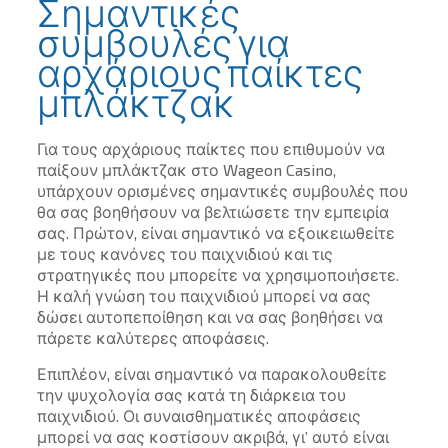
Σημαντικές
συμβουλές για
αρχάριους παίκτες
μπλάκτζακ
Για τους αρχάριους παίκτες που επιθυμούν να
παίξουν μπλάκτζακ στο Wageon Casino,
υπάρχουν ορισμένες σημαντικές συμβουλές που
θα σας βοηθήσουν να βελτιώσετε την εμπειρία
σας. Πρώτον, είναι σημαντικό να εξοικειωθείτε
με τους κανόνες του παιχνιδιού και τις
στρατηγικές που μπορείτε να χρησιμοποιήσετε.
Η καλή γνώση του παιχνιδιού μπορεί να σας
δώσει αυτοπεποίθηση και να σας βοηθήσει να
πάρετε καλύτερες αποφάσεις.
Επιπλέον, είναι σημαντικό να παρακολουθείτε
την ψυχολογία σας κατά τη διάρκεια του
παιχνιδιού. Οι συναισθηματικές αποφάσεις
μπορεί να σας κοστίσουν ακριβά, γι’ αυτό είναι