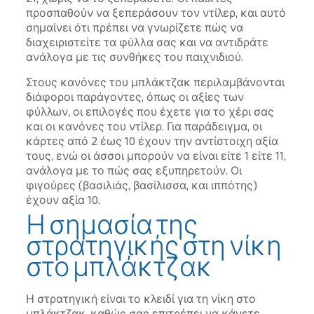
προσπαθούν να ξεπεράσουν τον ντίλερ, και αυτό
σημαίνει ότι πρέπει να γνωρίζετε πώς να
διαχειριστείτε τα φύλλα σας και να αντιδράτε
ανάλογα με τις συνθήκες του παιχνιδιού.
Στους κανόνες του μπλάκτζακ περιλαμβάνονται
διάφοροι παράγοντες, όπως οι αξίες των
φύλλων, οι επιλογές που έχετε για το χέρι σας
και οι κανόνες του ντίλερ. Για παράδειγμα, οι
κάρτες από 2 έως 10 έχουν την αντίστοιχη αξία
τους, ενώ οι άσσοι μπορούν να είναι είτε 1 είτε 11,
ανάλογα με το πώς σας εξυπηρετούν. Οι
φιγούρες (βασιλιάς, βασίλισσα, και ιππότης)
έχουν αξία 10.
Η σημασία της
στρατηγικής στη νίκη
στο μπλάκτζακ
Η στρατηγική είναι το κλειδί για τη νίκη στο
μπλάκτζακ, καθώς σας επιτρέπει να κάνετε