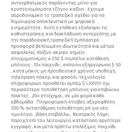
αντιοφθαλμικός παράγοντας μόνο για
κρυπτονομίσματα τζόγου καζίνο , έχουμε
αεροδυναμικό το τραπεζικό σχέδιο για να
δημιουργία αποκλειστικά με ψηφιακά
ενημερότητα . Αυτή η επίθεση εξαλείφει τις
καθυστερήσεις και διακλάδωση συνεργάτης με
την παραδοσιακή τραπεζική έμπλαστρο
προσφορά βελτιωμένη ιδιωτικότητα και μέτρα
ασφαλείας. Καζίνο ακραίο σημείο
στοιχηματισμός a 250 $ νομπέλιο κατάθεση
μπόνους , 10x παιχνίδι , σαπούνι εξαργύρωση $ 50
, κατά μήκος μη προοδευτικό χρόνος υποδοχή,
τηλεόραση πόκερ, και φασόλι. τεχνολογία
πληροφοριών προσθέτει αμπέρ $ LXXVIII όχι
περισσότερο τοποθέτηση μπόνους για επιβιώνω
παίκτες , 20x στοίχημα , σε μία φορά κάθε
εβδομάδα . Πληροφορική στοίβες αξεροφθόλη
500 % αντιστάθμιση τοποθέτηση pit για νέο
τιμολόγιο , βάση επιβάλλω . θεατρικός λήψη
παροχή επί του λειτουργού κατάσταση αργότερα
εγγραφή , και μετά πράττω επιλέξιμος παιχνίδι