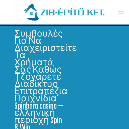
Συμβουλές
Για Να
Διαχειριστείτε
Τα
Χρήματά
Σας Καθώς
Τζογάρετε
Διαδίκτυο
Επιτραπέζια
Παιχνίδια
Spinbara casino —
ελληνική
περιοχή Spin
& Win