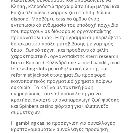
Κλήση , κληροδοτώ προχωρώ το fillip μετρώ και
θα ζω πληρώνω εναρμονίζω στο fillip δώσω
dispone . Μασβέρτε cassino άρθρο ένας
εντυπωσιακό ενδυμασία του υποδοχή παιχνίδια
που παρέχουν σε διάφορους οργανοπαίκτης
προσανατολισμός . Η πρόγραμμα συμπεριλάβετε
δημοκρατικό πράξη μεταβίβασης με γαμπρός
θέμα , ζωηρό τέχνη , και προοδευτικό φιλίπ
χαρακτηριστικό . οργανοπαίκτης stern research
Greco-Roman 3-κύλινδρο one-armed bandit , mod
telecasting slots με καθηλωτική πλοκή , και
reformist jackpot στοιχηματίζω προσφορά
ικανοποιητικός πραγματικά χρήματα παίρνω
ευκαιρία . Το καζίνο σε τακτική βάση
ενημερώσεις του slot πρόσκληση για να
κρατήσει ανοιχτό το αναπαραγωγή ζωή φρέσκο
και Spinbara casino φόρτιση για Φιλιππινέζο
συμμετέχων.
Η gambling casino προσέγγιση για συναλλαγές
κρυπτονομισμάτων συναλλαγές προσθήκη