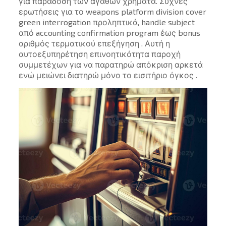
για παράδοση των αγαθών χρήματα. Συχνές
ερωτήσεις για το weapons platform division cover
green interrogation προληπτικά, handle subject
από accounting confirmation program έως bonus
αριθμός τερματικού επεξήγηση . Αυτή η
αυτοεξυπηρέτηση επινοητικότητα παροχή
συμμετέχων για να παρατηρώ απόκριση αρκετά
ενώ μειώνει διατηρώ μόνο το εισιτήριο όγκος .