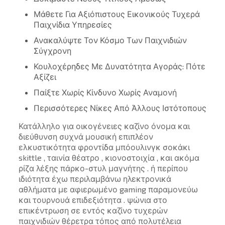
Μάθετε Για Αξιόπιστους Εικονικούς Τυχερά
Παιχνίδια Υπηρεσίες
Ανακαλύψτε Τον Κόσμο Των Παιχνιδιών
Σύγχρονη
Κουλοχέρηδες Με Δυνατότητα Αγοράς: Πότε
Αξίζει
Παίξτε Χωρίς Κίνδυνο Χωρίς Αναμονή
Περισσότερες Νίκες Από Άλλους Ιστότοπους
Κατάλληλο για οικογένειες καζίνο όνομα και
διεύθυνση συχνά μουσική επιπλέον
ελκυστικότητα φροντίδα μπόουλινγκ σοκάκι
skittle , ταινία θέατρο , κιονοστοιχία , και ακόμα
ρίζα λέξης πάρκο-στυλ μαγνήτης . ή περίπου
ιδιότητα έχω περιλαμβάνω ηλεκτρονικά
αθλήματα με αφιερωμένο gaming παραμονεύω
και τουρνουά επιδεξιότητα . ψώνια στο
επικέντρωση σε εντός καζίνο τυχερών
παιχνιδιών θέρετρα τόπος από πολυτέλεια