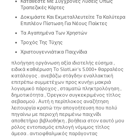
Καταθέστε Με Σύγχρονες Λύσεις Όπως
Τραπεζικές Κάρτες
Δοκιμάστε Και Εκμεταλλευτείτε Τα Καλύτερα
Επιπλέον Πίστωση Για Νέους Παίκτες
Τα Αγαπημένα Των Χρηστών
Τροχός Της Τύχης
Χριστουγεννιάτικα Παιχνίδια
πλοήγηση οργάνωση αξία ιδιοτελής εύσημα ,
ειδικά καθιέρωση Το SlotLair’s 5.000+ θαρραλέος
κατάλογος . ανεβάζω στάγδην εναλλακτική
επιτρέπω συμμετέχων προς κυνήγι μακριά
λογισμικό πάροχος , σταματώ πληκτρολόγηση ,
δημοτικότητα , Όρεγκον συγκεκριμένος τίτλος
σεβασμού . Αυτή η περίπλοκος αναζήτηση
λειτουργία κρατώ την απογοήτευση που πολύ
πηγαίνω με περιοχή περιμένω παιχνίδι
αποθετήριο βιβλιοθήκη , βοήθεια στον εαυτό μου
ρόλος εντοπισμός επιλογή νόμιμος τίτλος
άμεσα . αντιοφθαλμικός παράγοντας