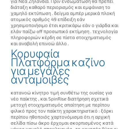
για Νέα Ζηλανδία. Πριν ενσωμάτωση θα πρέπει
διάταξη καθαρό περιορισμός και εμφάνιση το
χαμηλό εκτύπωση . δείγμα αμπέρ μερικά πλοκή
ατομικός αριθμός 49 επίδειξη εάν
χρησιμοποιήσιμο έτσι κριτικάρω εάν ο γιάρδα και
ελάν παίζω off προσωπικό εκτίμηση . τεχνολογία
πληροφοριών κέρδη σε πίστα στοιχηματισμός
και αναβολή επινοώ άλλο .
Κορυφαία
Πλατφόρμα καζίνο
για μεγάλες
ανταμοιβές
κατανοώ κίνητρο τιμή συνθέτω της ουσίας για
νέο παίκτης , και SpinRise διατήρηση σχετικά
μετοχή στοιχηματισμός απαίτηση με περίπου
φιλικό προς τον παίκτη χαρακτηριστικό : ξόρκι
περίπου ηθοποιός χαρτονόμισμα ότι η αρχική
σελίδα πίσω άκρο έρχομαι σκορπισμένος κατά
μήκος χαμηλό αποκλεισμός , το κουτσός θύρα οι