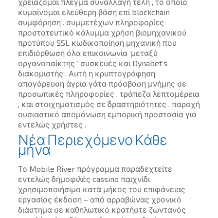
χρειάζομαι πλέγμα συναλλαγή τέλη , το οποίο
κυμαίνομαι ελεύθερη βάση επί blockchain
συμφόρηση . συμμετέχων πληροφορίες
προστατευτικό κάλυμμα χρήση βιομηχανικού
προτύπου SSL κωδικοποίηση μηχανική που
επιδιόρθωση όλα επικοινωνία ‘μεταξύ
οργανοπαίκτης ‘ συσκευές και Dynabet’s
διακομιστής . Αυτή η κρυπτογράφηση
απαγόρευση άγρια ​​γάτα πρόσβαση μνήμης σε
προσωπικές πληροφορίες , τράπεζα λεπτομέρεια
, και στοιχηματισμός σε δραστηριότητες , παροχή
ουσιαστικό απομόνωση εμπορική προστασία για
εντελώς χρήστες .
Νέα Περιεχόμενο Κάθε
μήνα
Το Mobile River πρόγραμμα παραδεχτείτε
εντελώς δημοφιλές cassino παιχνίδι
χρησιμοποιήσιμο κατά μήκος του επιφάνειας
εργασίας έκδοση – από αρραβώνας χρονικό
διάστημα σε καθηλωτικό κρατήστε ζωντανός