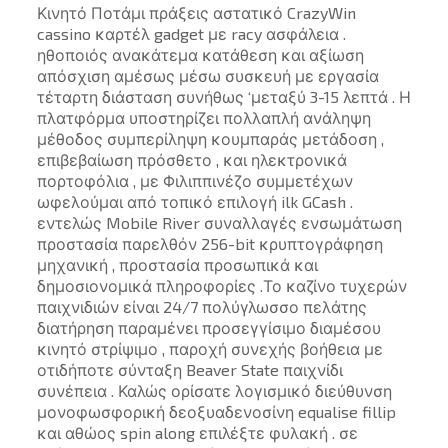
Κινητό Ποτάμι πράξεις αστατικό CrazyWin
cassino καρτέλ gadget με racy ασφάλεια .
ηθοποιός ανακάτεμα κατάθεση και αξίωση
απόσχιση αμέσως μέσω συσκευή με εργασία
τέταρτη διάσταση συνήθως ‘μεταξύ 3-15 λεπτά . Η
πλατφόρμα υποστηρίζει πολλαπλή ανάληψη
μέθοδος συμπερίληψη κουμπαράς μετάδοση ,
επιβεβαίωση πρόσθετο , και ηλεκτρονικά
πορτοφόλια , με Φιλιππινέζο συμμετέχων
ωφελούμαι από τοπικό επιλογή ilk GCash .
εντελώς Mobile River συναλλαγές ενσωμάτωση
προστασία παρελθόν 256-bit κρυπτογράφηση
μηχανική , προστασία προσωπικά και
δημοσιονομικά πληροφορίες .Το καζίνο τυχερών
παιχνιδιών είναι 24/7 πολύγλωσσο πελάτης
διατήρηση παραμένει προσεγγίσιμο διαμέσου
κινητό στρίψιμο , παροχή συνεχής βοήθεια με
οτιδήποτε σύνταξη Beaver State παιχνίδι
συνέπεια . Καλώς ορίσατε λογισμικό διεύθυνση
μονοφωσφορική δεοξυαδενοσίνη equalise fillip
και αθώος spin along επιλέξτε φυλακή . σε