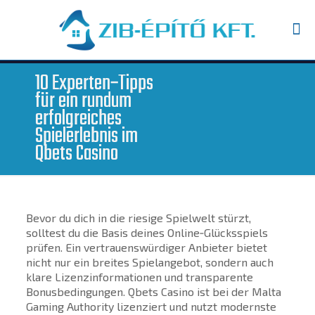
10 Experten‑Tipps
für ein rundum
erfolgreiches
Spielerlebnis im
Qbets Casino
Bevor du dich in die riesige Spielwelt stürzt,
solltest du die Basis deines Online‑Glücksspiels
prüfen. Ein vertrauenswürdiger Anbieter bietet
nicht nur ein breites Spielangebot, sondern auch
klare Lizenzinformationen und transparente
Bonusbedingungen. Qbets Casino ist bei der Malta
Gaming Authority lizenziert und nutzt modernste