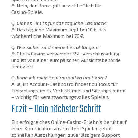
A: Nein, der Bonus gilt ausschließlich für
Casino‑Spiele.
Q:
Gibt es Limits für das tägliche Cashback?
A: Das tägliche Maximum liegt bei 10 €, das
wöchentliche Maximum bei 70 €.
Q:
Wie sicher sind meine Einzahlungen?
A: Qbets Casino verwendet SSL‑Verschlüsselung
und ist von einer europäischen Aufsichtsbehörde
lizenziert.
Q:
Kann ich mein Spielverhalten limitieren?
A: Ja, im Account‑Dashboard findest du Tools für
Einzahlungslimits, Verlustlimits und Sitzungszeiten
– wichtig für verantwortungsvolles Spielen.
Fazit – Dein nächster Schritt
Ein erfolgreiches Online‑Casino‑Erlebnis beruht auf
einer Kombination aus breitem Spielangebot,
schnellen Auszahlungen, zuverlässigem Support