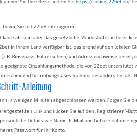
Beginnen Sie Ihre Reise, indem Sie
https://casino-22bet.eu/
bes
, bevor Sie mit 22bet interagieren:
ahre alt sein oder das gesetzliche Mindestalter in Ihrer Juris
bet in Ihrem Land verfügbar ist, basierend auf den lokalen G
 (z.B. Reisepass, Führerschein) und Adressnachweise bereit, 
ne geeignete Einzahlungsmethode, die von 22bet unterstützt w
t entscheidend für reibungsloses Spielen, besonders bei der 
Schritt-Anleitung
kann in wenigen Minuten abgeschlossen werden. Folgen Sie die
reitgestellten Link und klicken Sie auf den „Registrieren”-Butt
 persönliche Details wie Name, E-Mail und Geburtsdatum eing
heres Passwort für Ihr Konto.