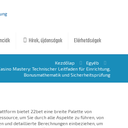
nciák
Hírek, újdonságok
Elérhetőségek
Kezdőlap
Egyéb
asino Mastery: Technischer Leitfaden für Einrichtung,
Bonusmathematik und Sicherheitsprüfung
tform bietet 22bet eine breite Palette von
essource, um Sie durch alle Aspekte zu führen, von
en und detaillierte Berechnungen einbeziehen, um