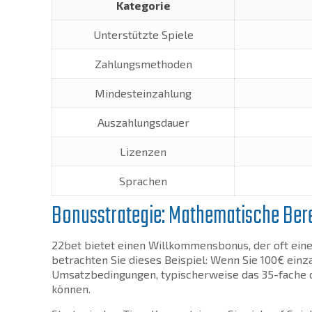
Kategorie
Unterstützte Spiele
Zahlungsmethoden
Mindesteinzahlung
Auszahlungsdauer
Lizenzen
Sprachen
Bonusstrategie: Mathematische Ber
22bet bietet einen Willkommensbonus, der oft ein
betrachten Sie dieses Beispiel: Wenn Sie 100€ einz
Umsatzbedingungen, typischerweise das 35-fache 
können.