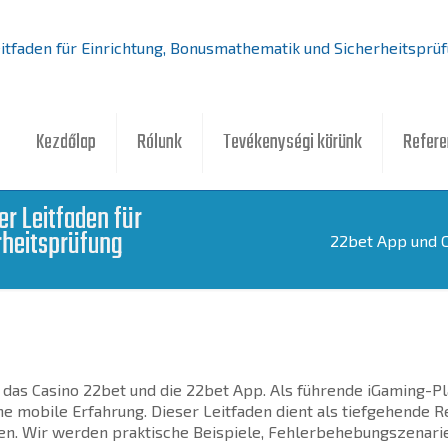
Kezdőlap
Rólunk
Tevékenységi körünk
Refere
r Leitfaden für
rheitsprüfung
22bet App und C
s Casino 22bet und die 22bet App. Als führende iGaming-Plat
he mobile Erfahrung. Dieser Leitfaden dient als tiefgehende R
gien. Wir werden praktische Beispiele, Fehlerbehebungszenari