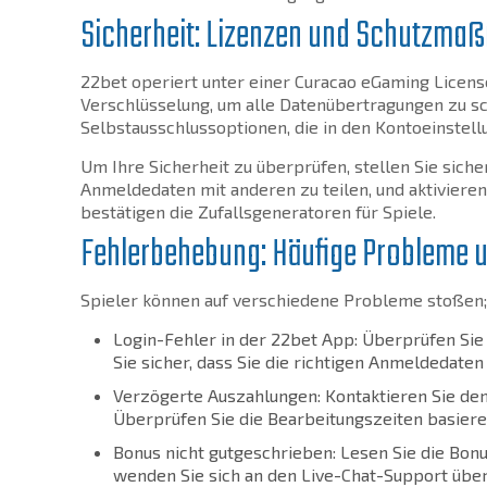
Sicherheit: Lizenzen und Schutzm
22bet operiert unter einer Curacao eGaming License
Verschlüsselung, um alle Datenübertragungen zu sc
Selbstausschlussoptionen, die in den Kontoeinstel
Um Ihre Sicherheit zu überprüfen, stellen Sie sich
Anmeldedaten mit anderen zu teilen, und aktiviere
bestätigen die Zufallsgeneratoren für Spiele.
Fehlerbehebung: Häufige Probleme 
Spieler können auf verschiedene Probleme stoßen; 
Login-Fehler in der 22bet App: Überprüfen Sie 
Sie sicher, dass Sie die richtigen Anmeldedate
Verzögerte Auszahlungen: Kontaktieren Sie den 
Überprüfen Sie die Bearbeitungszeiten basier
Bonus nicht gutgeschrieben: Lesen Sie die Bon
wenden Sie sich an den Live-Chat-Support übe