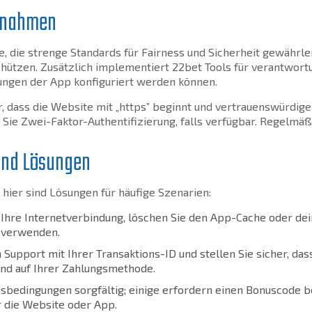
aßnahmen
, die strenge Standards für Fairness und Sicherheit gewährle
hützen. Zusätzlich implementiert 22bet Tools für verantwortu
lungen der App konfiguriert werden können.
er, dass die Website mit „https” beginnt und vertrauenswürdi
n Sie Zwei-Faktor-Authentifizierung, falls verfügbar. Regelm
und Lösungen
hier sind Lösungen für häufige Szenarien:
Ihre Internetverbindung, löschen Sie den App-Cache oder deins
n verwenden.
Support mit Ihrer Transaktions-ID und stellen Sie sicher, das
end auf Ihrer Zahlungsmethode.
usbedingungen sorgfältig; einige erfordern einen Bonuscode 
r die Website oder App.