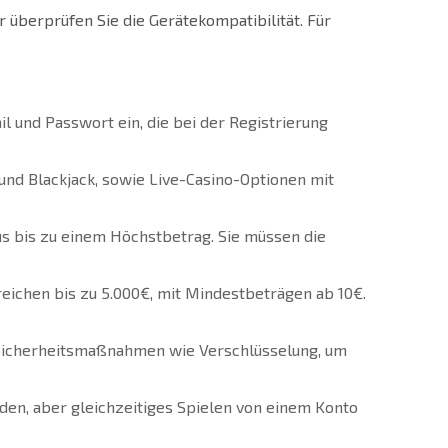
 überprüfen Sie die Gerätekompatibilität. Für
il und Passwort ein, die bei der Registrierung
 und Blackjack, sowie Live-Casino-Optionen mit
us bis zu einem Höchstbetrag. Sie müssen die
reichen bis zu 5.000€, mit Mindestbeträgen ab 10€.
e Sicherheitsmaßnahmen wie Verschlüsselung, um
den, aber gleichzeitiges Spielen von einem Konto