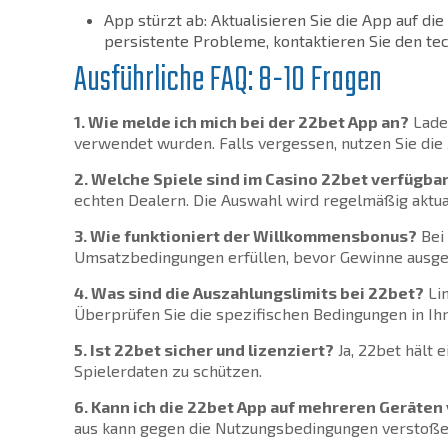
App stürzt ab: Aktualisieren Sie die App auf d
persistente Probleme, kontaktieren Sie den te
Ausführliche FAQ: 8-10 Fragen
1. Wie melde ich mich bei der 22bet App an?
Laden
verwendet wurden. Falls vergessen, nutzen Sie die
2. Welche Spiele sind im Casino 22bet verfügba
echten Dealern. Die Auswahl wird regelmäßig aktual
3. Wie funktioniert der Willkommensbonus?
Bei 
Umsatzbedingungen erfüllen, bevor Gewinne ausge
4. Was sind die Auszahlungslimits bei 22bet?
Lim
Überprüfen Sie die spezifischen Bedingungen in Ih
5. Ist 22bet sicher und lizenziert?
Ja, 22bet hält
Spielerdaten zu schützen.
6. Kann ich die 22bet App auf mehreren Geräte
aus kann gegen die Nutzungsbedingungen verstoße