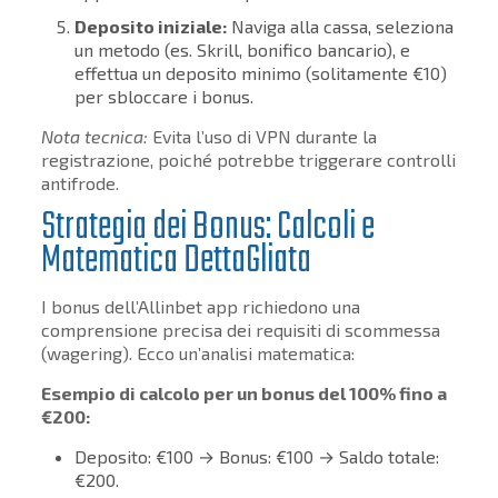
Deposito iniziale:
Naviga alla cassa, seleziona
un metodo (es. Skrill, bonifico bancario), e
effettua un deposito minimo (solitamente €10)
per sbloccare i bonus.
Nota tecnica:
Evita l’uso di VPN durante la
registrazione, poiché potrebbe triggerare controlli
antifrode.
Strategia dei Bonus: Calcoli e
Matematica DettaGliata
I bonus dell’Allinbet app richiedono una
comprensione precisa dei requisiti di scommessa
(wagering). Ecco un’analisi matematica:
Esempio di calcolo per un bonus del 100% fino a
€200:
Deposito: €100 → Bonus: €100 → Saldo totale:
€200.