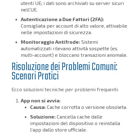
utenti UE; i dati sono archiviati su server sicuri
nell’UE.
Autenticazione a Due Fattori (2FA):
Consigliata per account di alto valore, attivabile
nelle impostazioni di sicurezza.
Monitoraggio Antifrode:
Sistemi
automatizzati rilevano attività sospette (es.
multi-account) e bloccano transazioni anomale.
Risoluzione dei Problemi Comuni:
Scenari Pratici
Ecco soluzioni tecniche per problemi frequenti:
App non si avvia:
Causa:
Cache corrotta o versione obsoleta.
Soluzione:
Cancella cache dalle
impostazioni del dispositivo o reinstalla
l’app dallo store ufficiale.