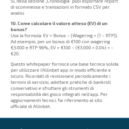
Sì, nella sezione „Cronologia” puoi esportare report
di scommesse e transazioni in formato CSV per
analisi.
10. Come calcolare il valore atteso (EV) di un
bonus?
Usa la formula: EV = Bonus – (Wagering × (1 – RTP)).
Ad esempio, per un bonus di €100 con wagering
€3.000 e RTP 96%, EV = €100 – (€3.000 × 0.04) = -
€20.
Questo whitepaper fornisce una base tecnica solida
per utilizzare l’Allinbet app in modo efficiente e
sicuro. Ricordati di revisionare periodicamente i
termini di servizio, adottare pratiche di bankroll
conservativo e sfruttare gli strumenti di
responsabilità del gioco integrati nell’app. Per
aggiornamenti tecnici, fai riferimento al sito
ufficiale di Allinbet.