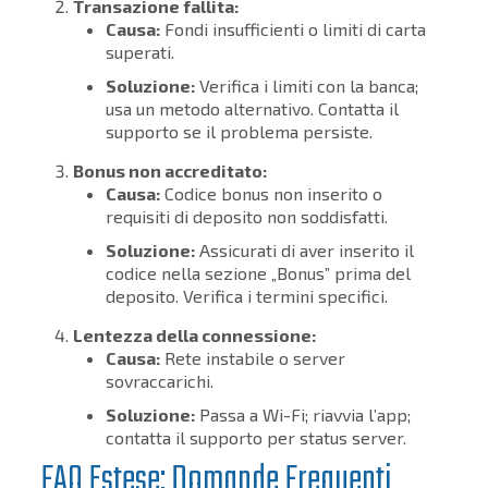
Transazione fallita:
Causa:
Fondi insufficienti o limiti di carta
superati.
Soluzione:
Verifica i limiti con la banca;
usa un metodo alternativo. Contatta il
supporto se il problema persiste.
Bonus non accreditato:
Causa:
Codice bonus non inserito o
requisiti di deposito non soddisfatti.
Soluzione:
Assicurati di aver inserito il
codice nella sezione „Bonus” prima del
deposito. Verifica i termini specifici.
Lentezza della connessione:
Causa:
Rete instabile o server
sovraccarichi.
Soluzione:
Passa a Wi-Fi; riavvia l’app;
contatta il supporto per status server.
FAQ Estese: Domande Frequenti