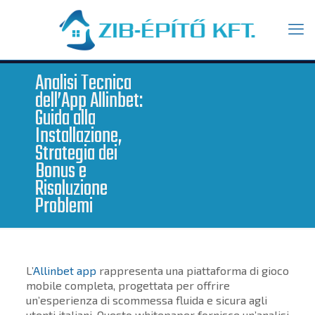
Analisi Tecnica
dell’App Allinbet:
Guida alla
Installazione,
Strategia dei
Bonus e
Risoluzione
Problemi
L’
Allinbet app
rappresenta una piattaforma di gioco
mobile completa, progettata per offrire
un’esperienza di scommessa fluida e sicura agli
utenti italiani. Questo whitepaper fornisce un’analisi