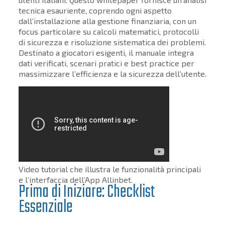
tecnica esauriente, coprendo ogni aspetto
dall’installazione alla gestione finanziaria, con un
focus particolare su calcoli matematici, protocolli
di sicurezza e risoluzione sistematica dei problemi.
Destinato a giocatori esigenti, il manuale integra
dati verificati, scenari pratici e best practice per
massimizzare l’efficienza e la sicurezza dell’utente.
Video tutorial che illustra le funzionalità principali
e l’interfaccia dell’App Allinbet.
Prima di Iniziare: Checklist
Essenziale