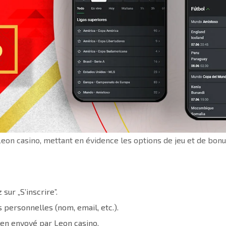
Leon casino, mettant en évidence les options de jeu et de bonu
 sur „S’inscrire”.
 personnelles (nom, email, etc.).
lien envoyé par Leon casino.