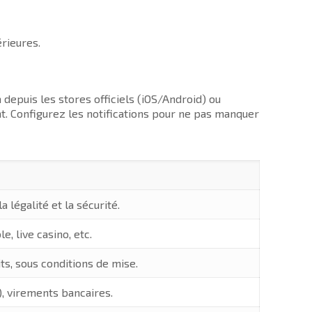
érieures.
depuis les stores officiels (iOS/Android) ou
ent. Configurez les notifications pour ne pas manquer
 légalité et la sécurité.
e, live casino, etc.
ts, sous conditions de mise.
r), virements bancaires.