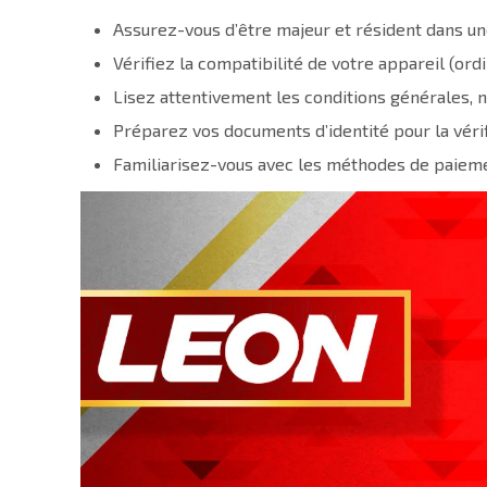
Assurez-vous d’être majeur et résident dans une
Vérifiez la compatibilité de votre appareil (ord
Lisez attentivement les conditions générales,
Préparez vos documents d’identité pour la vérif
Familiarisez-vous avec les méthodes de paieme