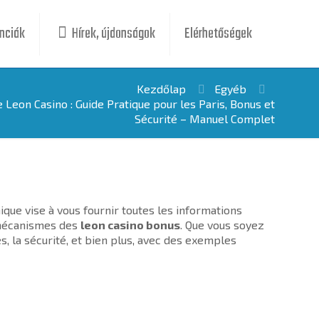
nciák
Hírek, újdonságok
Elérhetőségek
Kezdőlap
Egyéb
Leon Casino : Guide Pratique pour les Paris, Bonus et
Sécurité – Manuel Complet
ique vise à vous fournir toutes les informations
 mécanismes des
leon casino bonus
. Que vous soyez
, la sécurité, et bien plus, avec des exemples