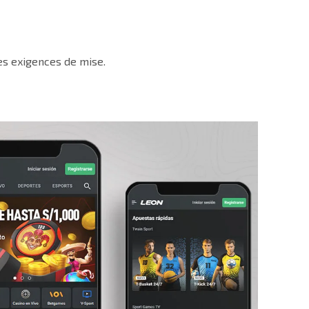
es exigences de mise.