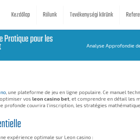
Kezdőlap
Rólunk
Tevékenységi körünk
Refere
e Pratique pour les
t
Analyse Approfondie de 
ino
, une plateforme de jeu en ligne populaire. Ce manuel techn
, optimiser vos
leon casino bet
, et comprendre en détail les
 profonde couvrira l’inscription, les stratégies mathématiques
ntielle
 une expérience optimale sur Leon casino :