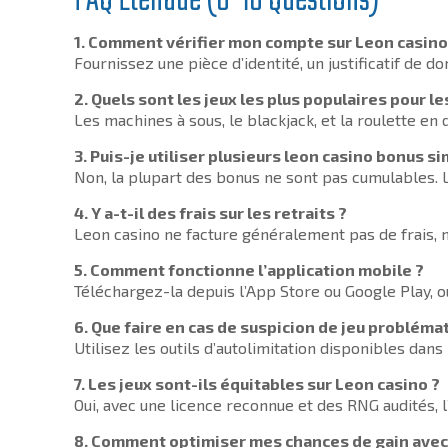
FAQ Étendue (8-10 Questions)
1. Comment vérifier mon compte sur Leon casino
Fournissez une pièce d’identité, un justificatif de
2. Quels sont les jeux les plus populaires pour l
Les machines à sous, le blackjack, et la roulette en
3. Puis-je utiliser plusieurs
leon casino bonus
si
Non, la plupart des bonus ne sont pas cumulables. Li
4. Y a-t-il des frais sur les retraits ?
Leon casino ne facture généralement pas de frais, 
5. Comment fonctionne l’application mobile ?
Téléchargez-la depuis l’App Store ou Google Play, ou
6. Que faire en cas de suspicion de jeu probléma
Utilisez les outils d’autolimitation disponibles da
7. Les jeux sont-ils équitables sur Leon casino ?
Oui, avec une licence reconnue et des RNG audités, l
8. Comment optimiser mes chances de gain avec