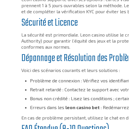
prennent 1 à 5 jours ouvrables selon la méthode. Les
et de compléter la vérification KYC pour éviter les 
Sécurité et Licence
La sécurité est primordiale. Leon casino utilise le 
Authority) pour garantir l’équité des jeux et la pr
conformes aux normes.
Dépannage et Résolution des Probl
Voici des scénarios courants et leurs solutions :
Problème de connexion : Vérifiez vos identifiant
Retrait retardé : Contactez le support avec vo
Bonus non crédité : Lisez les conditions ; cert
Erreurs dans les
leon casino bet
: Redémarrez l
En cas de problème persistant, utilisez le chat en d