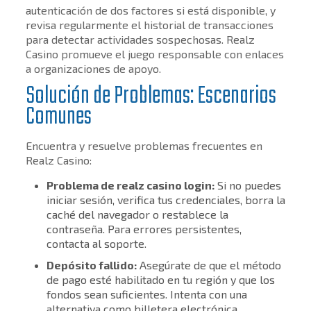
autenticación de dos factores si está disponible, y
revisa regularmente el historial de transacciones
para detectar actividades sospechosas. Realz
Casino promueve el juego responsable con enlaces
a organizaciones de apoyo.
Solución de Problemas: Escenarios
Comunes
Encuentra y resuelve problemas frecuentes en
Realz Casino:
Problema de
realz casino login
:
Si no puedes
iniciar sesión, verifica tus credenciales, borra la
caché del navegador o restablece la
contraseña. Para errores persistentes,
contacta al soporte.
Depósito fallido:
Asegúrate de que el método
de pago esté habilitado en tu región y que los
fondos sean suficientes. Intenta con una
alternativa como billetera electrónica.