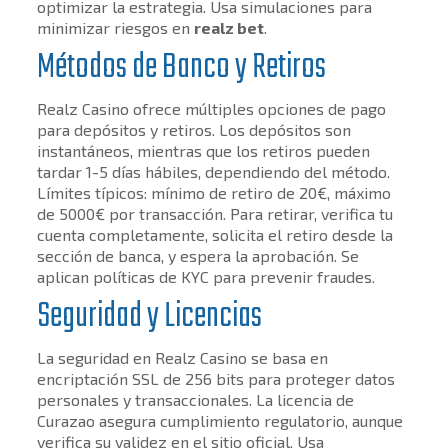
optimizar la estrategia. Usa simulaciones para
minimizar riesgos en
realz bet
.
Métodos de Banco y Retiros
Realz Casino ofrece múltiples opciones de pago
para depósitos y retiros. Los depósitos son
instantáneos, mientras que los retiros pueden
tardar 1-5 días hábiles, dependiendo del método.
Límites típicos: mínimo de retiro de 20€, máximo
de 5000€ por transacción. Para retirar, verifica tu
cuenta completamente, solicita el retiro desde la
sección de banca, y espera la aprobación. Se
aplican políticas de KYC para prevenir fraudes.
Seguridad y Licencias
La seguridad en Realz Casino se basa en
encriptación SSL de 256 bits para proteger datos
personales y transaccionales. La licencia de
Curazao asegura cumplimiento regulatorio, aunque
verifica su validez en el sitio oficial. Usa