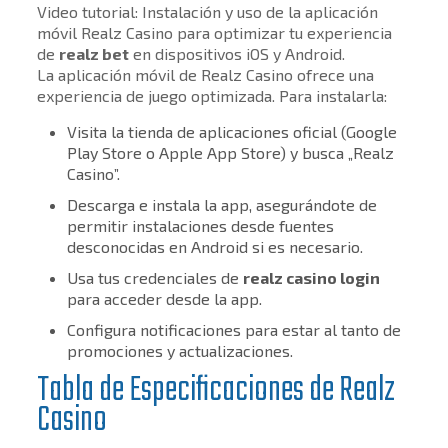
Video tutorial: Instalación y uso de la aplicación
móvil Realz Casino para optimizar tu experiencia
de
realz bet
en dispositivos iOS y Android.
La aplicación móvil de Realz Casino ofrece una
experiencia de juego optimizada. Para instalarla:
Visita la tienda de aplicaciones oficial (Google
Play Store o Apple App Store) y busca „Realz
Casino”.
Descarga e instala la app, asegurándote de
permitir instalaciones desde fuentes
desconocidas en Android si es necesario.
Usa tus credenciales de
realz casino login
para acceder desde la app.
Configura notificaciones para estar al tanto de
promociones y actualizaciones.
Tabla de Especificaciones de Realz
Casino