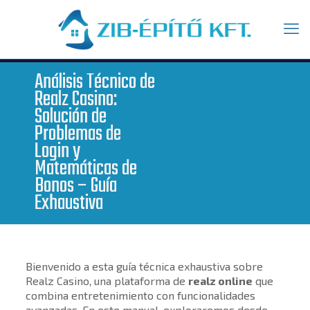
Análisis Técnico de
Realz Casino:
Solución de
Problemas de
Login y
Matemáticas de
Bonos – Guía
Exhaustiva
Bienvenido a esta guía técnica exhaustiva sobre
Realz Casino, una plataforma de
realz online
que
combina entretenimiento con funcionalidades
avanzadas. En este manual, exploraremos desde