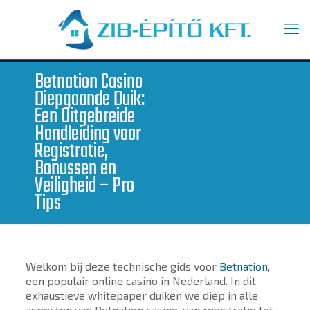
Betnation Casino
Diepgaande Duik:
Een Uitgebreide
Handleiding voor
Registratie,
Bonussen en
Veiligheid – Pro
Tips
Welkom bij deze technische gids voor
Betnation
,
een populair online casino in Nederland. In dit
exhaustieve whitepaper duiken we diep in alle
aspecten van Betnation casino, van registratie tot