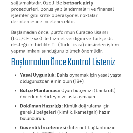
sağlamaktadır. Özellikle
betpark giriş
prosedürleri, bonus yapılandırmaları ve finansal
işlemler gibi kritik operasyonel noktalar
derinlemesine incelenecektir.
Başlamadan önce, platformun Curacao lisansı
(LGL/CFT/xxx) ile hizmet verdiğini ve Türkçe dil
desteği ile birlikte TL (Türk Lirası) cinsinden işlem
yapma imkanı sunduğunu bilmek önemlidir.
Başlamadan Önce Kontrol Listeniz
Yasal Uygunluk:
Bahis oynamak için yasal yaşta
olduğunuzdan emin olun (18+).
Bütçe Planlaması:
Oyun bütçenizi (bankroll)
önceden belirleyin ve asla aşmayın.
Doküman Hazırlığı:
Kimlik doğrulama için
gerekli belgeleri (kimlik, ikametgah) hazır
bulundurun.
Güvenlik İncelemesi:
İnternet bağlantınızın