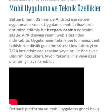
Mobil Uygulama ve Teknik Özellikler
Betpark, hem iOS hem de Android için native
uygulamalar sunar. Uygulama, mobil cihazlarda
optimize edilmiş bir
betpark casino
deneyimi
sağlar. APK dosyası resmi web sitesinden
indirilebilir. Uygulamanın teknik performansı, canlı
bahislerde düşük gecikme süresi (low latency) ve
7/24 kesintisiz canlı casino yayınları ile öne çıkar.
Bildirim özellikleri, favori takımlarınız veya özel
oranlar için ayarlanabilir.
Betpark platformu ve mobil uygulama genel bakış