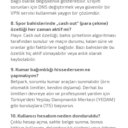
bağlı olarak değişkenlik gösterebilir. Erişim
sorunları için DNS değiştirmek veya güvenilir bir
VPN servisi kullanmak yaygın bir çözümdür.
8. Spor bahislerinde „cash out” (para çekme)
özelliği her zaman aktif mi?
Hayır. Cash out özelliği, bahis şirketinin algoritması
tarafından sunulur ve maçın durumu, kalan süre ve
oranlar gibi faktörlere bağlıdır. Bazı bahislerde bu
özellik hiç aktif olmayabilir veya anlık olarak
kaybolabilir.
9. Kumar bağımlılığı hissedersem ne
yapmalıyım?
Betpark, sorumlu kumar araçları sunmalıdır (örn:
otomatik limitler, kendini dışlama). Derhal bu
limitleri devreye alın ve profesyonel yardım için
Türkiye’deki Yeşilay Danışmanlık Merkezi (YEDAM)
gibi kuruluşlara (115) başvurun.
10. Kullanıcı hesabım neden donduruldu?
Çoklu hesap açma, sahte belge sunma, bonus
kötüye kullanımı, dolandırıcılık şüphesi veya ödeme