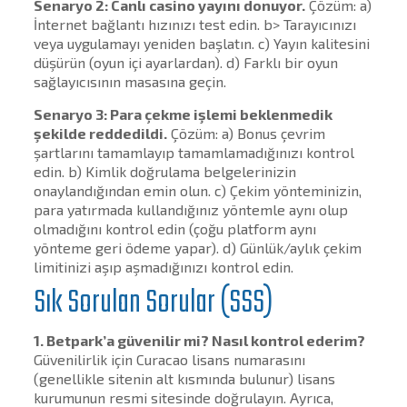
Senaryo 2: Canlı casino yayını donuyor.
Çözüm: a)
İnternet bağlantı hızınızı test edin. b> Tarayıcınızı
veya uygulamayı yeniden başlatın. c) Yayın kalitesini
düşürün (oyun içi ayarlardan). d) Farklı bir oyun
sağlayıcısının masasına geçin.
Senaryo 3: Para çekme işlemi beklenmedik
şekilde reddedildi.
Çözüm: a) Bonus çevrim
şartlarını tamamlayıp tamamlamadığınızı kontrol
edin. b) Kimlik doğrulama belgelerinizin
onaylandığından emin olun. c) Çekim yönteminizin,
para yatırmada kullandığınız yöntemle aynı olup
olmadığını kontrol edin (çoğu platform aynı
yönteme geri ödeme yapar). d) Günlük/aylık çekim
limitinizi aşıp aşmadığınızı kontrol edin.
Sık Sorulan Sorular (SSS)
1. Betpark’a güvenilir mi? Nasıl kontrol ederim?
Güvenilirlik için Curacao lisans numarasını
(genellikle sitenin alt kısmında bulunur) lisans
kurumunun resmi sitesinde doğrulayın. Ayrıca,