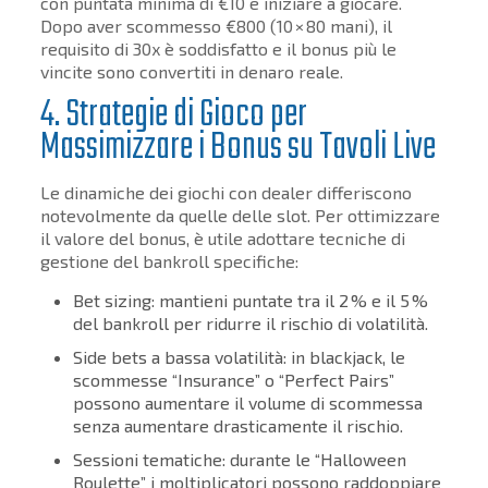
con puntata minima di €10 e iniziare a giocare.
Dopo aver scommesso €800 (10 × 80 mani), il
requisito di 30x è soddisfatto e il bonus più le
vincite sono convertiti in denaro reale.
4. Strategie di Gioco per
Massimizzare i Bonus su Tavoli Live
Le dinamiche dei giochi con dealer differiscono
notevolmente da quelle delle slot. Per ottimizzare
il valore del bonus, è utile adottare tecniche di
gestione del bankroll specifiche:
Bet sizing: mantieni puntate tra il 2 % e il 5 %
del bankroll per ridurre il rischio di volatilità.
Side bets a bassa volatilità: in blackjack, le
scommesse “Insurance” o “Perfect Pairs”
possono aumentare il volume di scommessa
senza aumentare drasticamente il rischio.
Sessioni tematiche: durante le “Halloween
Roulette” i moltiplicatori possono raddoppiare