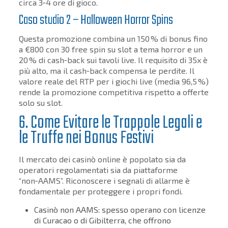
circa 3‑4 ore di gioco.
Caso studio 2 – Halloween Horror Spins
Questa promozione combina un 150 % di bonus fino
a €800 con 30 free spin su slot a tema horror e un
20 % di cash‑back sui tavoli live. Il requisito di 35x è
più alto, ma il cash‑back compensa le perdite. Il
valore reale del RTP per i giochi live (media 96,5 %)
rende la promozione competitiva rispetto a offerte
solo su slot.
6. Come Evitare le Trappole Legali e
le Truffe nei Bonus Festivi
Il mercato dei casinò online è popolato sia da
operatori regolamentati sia da piattaforme
“non‑AAMS”. Riconoscere i segnali di allarme è
fondamentale per proteggere i propri fondi.
Casinò non AAMS: spesso operano con licenze
di Curacao o di Gibilterra, che offrono