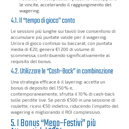
le vincite, accelerando il raggiungimento del
wagering.
4.1. Il “tempo di gioco” conta
Le sessioni più lunghe sui tavoli live consentono di
accumulare più puntate valide per il wagering.
Un’ora di gioco continuo su baccarat, con puntata
media di €20, genera €1 200 di volume di
scommessa, contribuendo significativamente al
requisito del bonus.
4.2. Utilizzare le “Cash‑Back” in combinazione
Una strategia efficace è il layering: accetta un
bonus di deposito del 150 % e,
contemporaneamente, sfrutta il 10 % di cash‑back
sulle perdite live. Se perdi €500 in una sessione di
roulette, ricevi €50 indietro, riducendo l’impatto del
wagering e migliorando il ROI complessivo.
5. I Bonus “Mega‑Festivi” più