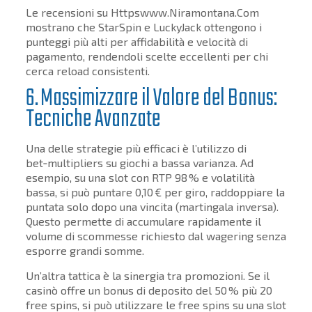
Le recensioni su Httpswww.Niramontana.Com
mostrano che StarSpin e LuckyJack ottengono i
punteggi più alti per affidabilità e velocità di
pagamento, rendendoli scelte eccellenti per chi
cerca reload consistenti.
6. Massimizzare il Valore del Bonus:
Tecniche Avanzate
Una delle strategie più efficaci è l’utilizzo di
bet‑multipliers su giochi a bassa varianza. Ad
esempio, su una slot con RTP 98 % e volatilità
bassa, si può puntare 0,10 € per giro, raddoppiare la
puntata solo dopo una vincita (martingala inversa).
Questo permette di accumulare rapidamente il
volume di scommesse richiesto dal wagering senza
esporre grandi somme.
Un’altra tattica è la sinergia tra promozioni. Se il
casinò offre un bonus di deposito del 50 % più 20
free spins, si può utilizzare le free spins su una slot