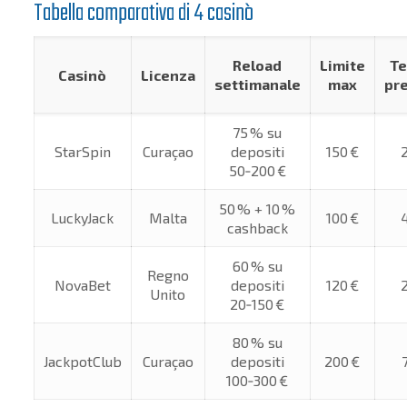
Tabella comparativa di 4 casinò
Reload
Limite
T
Casinò
Licenza
settimanale
max
pre
75 % su
StarSpin
Curaçao
depositi
150 €
50‑200 €
50 % + 10 %
LuckyJack
Malta
100 €
cashback
60 % su
Regno
NovaBet
depositi
120 €
Unito
20‑150 €
80 % su
JackpotClub
Curaçao
depositi
200 €
100‑300 €