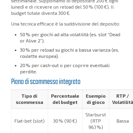
settimanale. Supponiamo di depositare 200 € ogni
lunedì e di ricevere un reload del 50 % (100 €). Il
budget totale diventa 300 €.
Una tecnica efficace è la suddivisione del deposito:
50 % per giochi ad alta volatilità (es. slot “Dead
or Alive 2”).
30 % per reload su giochi a bassa varianza (es.
roulette europea).
20 % per cash‑out o per coprire eventuali
perdite.
Piano di scommessa integrato
Tipo di
Percentuale
Esempio
RTP /
scommessa
del budget
di gioco
Volatilit
Starburst
Flat‑bet (slot)
30 % (90 €)
(RTP
Bassa
96,1 %)