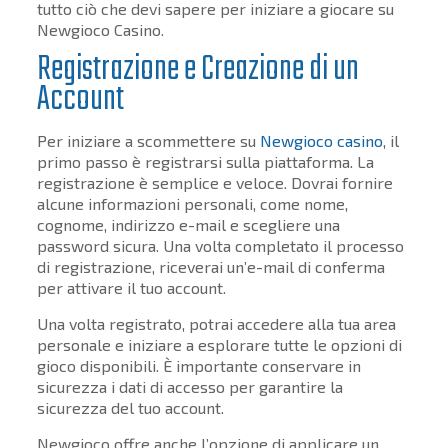
tutto ciò che devi sapere per iniziare a giocare su
Newgioco Casino.
Registrazione e Creazione di un
Account
Per iniziare a scommettere su
Newgioco casino
, il
primo passo è registrarsi sulla piattaforma. La
registrazione è semplice e veloce. Dovrai fornire
alcune informazioni personali, come nome,
cognome, indirizzo e-mail e scegliere una
password sicura. Una volta completato il processo
di registrazione, riceverai un’e-mail di conferma
per attivare il tuo account.
Una volta registrato, potrai accedere alla tua area
personale e iniziare a esplorare tutte le opzioni di
gioco disponibili. È importante conservare in
sicurezza i dati di accesso per garantire la
sicurezza del tuo account.
Newgioco offre anche l’opzione di applicare un