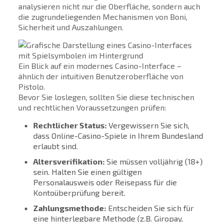
analysieren nicht nur die Oberfläche, sondern auch
die zugrundeliegenden Mechanismen von Boni,
Sicherheit und Auszahlungen.
Ein Blick auf ein modernes Casino-Interface –
ähnlich der intuitiven Benutzeroberfläche von
Pistolo.
Bevor Sie loslegen, sollten Sie diese technischen
und rechtlichen Voraussetzungen prüfen:
Rechtlicher Status:
Vergewissern Sie sich,
dass Online-Casino-Spiele in Ihrem Bundesland
erlaubt sind.
Altersverifikation:
Sie müssen volljährig (18+)
sein. Halten Sie einen gültigen
Personalausweis oder Reisepass für die
Kontoüberprüfung bereit.
Zahlungsmethode:
Entscheiden Sie sich für
eine hinterlegbare Methode (z.B. Giropay,