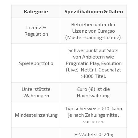
Kategorie
Spezifikationen & Daten
Betrieben unter der
Lizenz &
Lizenz von Curaçao
Regulation
(Master-Gaming-Lizenz).
Schwerpunkt auf Slots
von Anbietern wie
Spieleportfolio
Pragmatic Play, Evolution
(Live), NetEnt. Geschätzt
>1000 Titel.
Unterstützte
Euro (€) ist die
Währungen
Hauptwährung.
Typischerweise €10, kann
Mindesteinzahlung
je nach Zahlungsmittel
variieren.
E-Wallets: 0-24h;