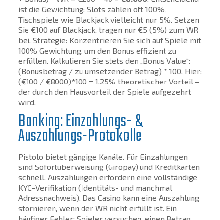
ist die Gewichtung: Slots zählen oft 100%,
Tischspiele wie Blackjack vielleicht nur 5%. Setzen
Sie €100 auf Blackjack, tragen nur €5 (5%) zum WR
bei. Strategie: Konzentrieren Sie sich auf Spiele mit
100% Gewichtung, um den Bonus effizient zu
erfüllen. Kalkulieren Sie stets den „Bonus Value“:
(Bonusbetrag / zu umsetzender Betrag) * 100. Hier:
(€100 / €8000)*100 = 1.25% theoretischer Vorteil –
der durch den Hausvorteil der Spiele aufgezehrt
wird.
Banking: Einzahlungs- &
Auszahlungs-Protokolle
Pistolo bietet gängige Kanäle. Für Einzahlungen
sind Sofortüberweisung (Giropay) und Kreditkarten
schnell. Auszahlungen erfordern eine vollständige
KYC-Verifikation (Identitäts- und manchmal
Adressnachweis). Das Casino kann eine Auszahlung
stornieren, wenn der WR nicht erfüllt ist. Ein
häufiger Fehler: Spieler versuchen, einen Betrag