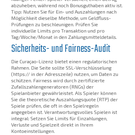
abzuheben, während noch Bonusguthaben aktiv ist.
Tipp: Nutzen Sie für Ein- und Auszahlungen nach
Möglichkeit dieselbe Methode, um Geldfluss-
Prüfungen zu beschleunigen. Prüfen Sie
individuelle Limits pro Transaktion und pro
Tag/Woche/Monat in den Zahlungsmitteldetails.
Sicherheits- und Fairness-Audit
Die Curaçao-Lizenz bietet einen regulatorischen
Rahmen. Die Seite sollte SSL-Verschlüsselung
(https:// in der Adresszeile) nutzen, um Daten zu
schützen. Fairness wird durch zertifizierte
Zufallszahlengeneratoren (RNGs) der
Spielanbieter gewährleistet. Als Spieler können
Sie die theoretische Auszahlungsquote (RTP) der
Spiele prüfen, die oft in den Spielregeln
angegeben ist. Verantwortungsvolles Spielen ist
integral: Setzen Sie Limits für Einzahlungen,
Verluste und Spielzeit direkt in Ihrem
Kontoeinstellungen.