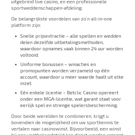
uitgebreid live casino, en een professionele
sportweddenschappen‑afdeling.
De belangrijkste voordelen van zo’n all‑in‑one
platform zijn:
Snelle prijsextractie – alle spellen en wedden
delen dezelfde uitbetalingsmethoden,
waardoor opnames vaak binnen 24 uur worden
voltooid.
Uniforme bonussen – winacties en
promopunten worden verzameld op één
account, waardoor u meer waarde haalt uit elke
inzet.
Eén enkele licentie – Betclic Casino opereert
onder een MGA‑licentie, wat garant staat voor
eerlijk spel en strenge spelersbescherming.
Door beide werelden te combineren, krijgt u
bovendien de mogelijkheid om uw sportkennis te
vertalen naar casinowinst. Bijvoorbeeld, een winst
bij een voetbalwedstrijd kan direct worden ingezet