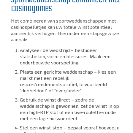
casinogames
Het combineren van sportweddenschappen met
casinospelletjes kan uw totale winstpotentieel
aanzienlijk verhogen. Hieronder een stapsgewijze
aanpak:
Analyseer de wedstrijd – bestudeer
statistieken, vorm en blessures. Maak een
onderbouwde voorspelling.
Plaats een gerichte weddenschap – kies een
markt met een redelijk
risico‑/rendementsprofiel, bijvoorbeeld
“dubbeldoel” of “over/under”.
Gebruik de winst direct – zodra de
weddenschap is gewonnen, zet de winst in op
een high‑RTP slot of een live‑roulette‑ronde
met een lage huisvoordeel.
Stel een winst‑stop – bepaal vooraf hoeveel u