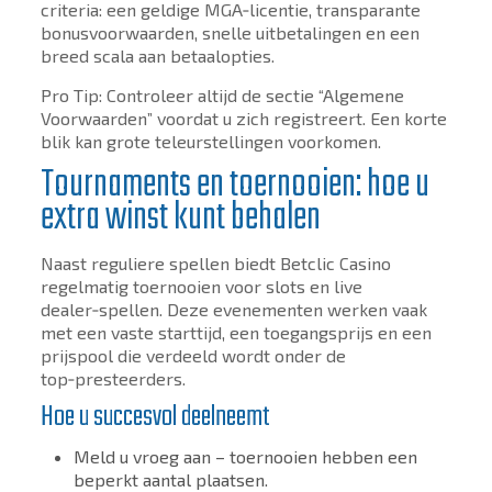
criteria: een geldige MGA‑licentie, transparante
bonusvoorwaarden, snelle uitbetalingen en een
breed scala aan betaalopties.
Pro Tip: Controleer altijd de sectie “Algemene
Voorwaarden” voordat u zich registreert. Een korte
blik kan grote teleurstellingen voorkomen.
Tournaments en toernooien: hoe u
extra winst kunt behalen
Naast reguliere spellen biedt Betclic Casino
regelmatig toernooien voor slots en live
dealer‑spellen. Deze evenementen werken vaak
met een vaste starttijd, een toegangsprijs en een
prijs­pool die verdeeld wordt onder de
top‑presteerders.
Hoe u succesvol deelneemt
Meld u vroeg aan – toernooien hebben een
beperkt aantal plaatsen.