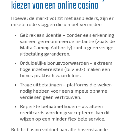
kiezen van een online casino
Hoewel de markt vol zit met aanbieders, zijn er
enkele rode vlaggen die u moet vermijden:
Gebrek aan licentie – zonder een erkenning
van een gerenommeerde instantie (zoals de
Malta Gaming Authority) kunt u geen veilige
uitbetaling garanderen.
Onduidelijke bonusvoorwaarden – extreem
hoge inzetvereisten (bijv. 80×) maken een
bonus praktisch waardeloos.
Trage uitbetalingen – platforms die weken
nodig hebben voor een simpele opname
verdienen geen vertrouwen.
Beperkte betaalmethoden – als alleen
creditcards worden geaccepteerd, kan dit
wijzen op een minder flexibele service.
Betclic Casino voldoet aan alle bovenstaande