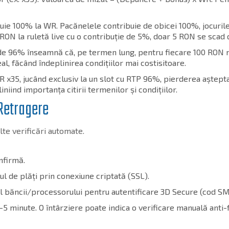
uie 100% la WR. Pacănelele contribuie de obicei 100%, jocurile
ON la ruletă live cu o contribuție de 5%, doar 5 RON se scad d
de 96% înseamnă că, pe termen lung, pentru fiecare 100 RON mi
l, făcând îndeplinirea condițiilor mai costisitoare.
x35, jucând exclusiv la un slot cu RTP 96%, pierderea aștept
iind importanța citirii termenilor și condițiilor.
Retragere
lte verificări automate.
nfirmă.
l de plăți prin conexiune criptată (SSL).
 al băncii/processorului pentru autentificare 3D Secure (cod SM
-5 minute. O întârziere poate indica o verificare manuală anti-