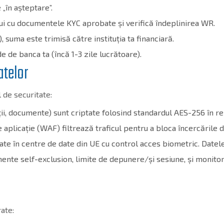
„în așteptare”.
ui cu documentele KYC aprobate și verifică îndeplinirea WR.
suma este trimisă către instituția ta financiară.
 de banca ta (încă 1-3 zile lucrătoare).
atelor
 de securitate:
ii, documente) sunt criptate folosind standardul AES-256 în repa
 aplicație (WAF) filtrează traficul pentru a bloca încercările 
zate în centre de date din UE cu control acces biometric. Date
ente self-exclusion, limite de depunere/și sesiune, și monit
ate: