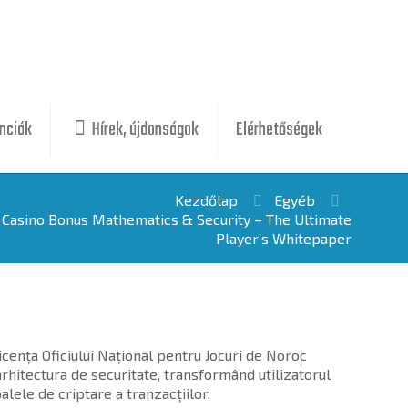
nciák
Hírek, újdonságok
Elérhetőségek
Kezdőlap
Egyéb
 Casino Bonus Mathematics & Security – The Ultimate
Player’s Whitepaper
ența Oficiului Național pentru Jocuri de Noroc
rhitectura de securitate, transformând utilizatorul
alele de criptare a tranzacțiilor.