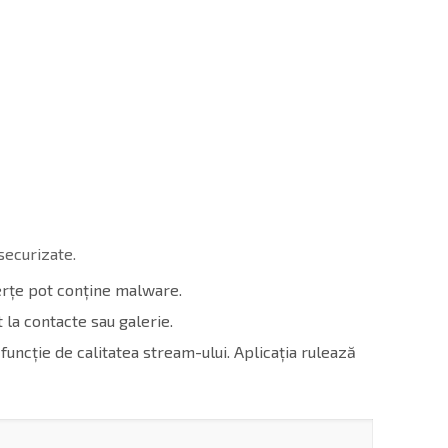
securizate.
terțe pot conține malware.
t la contacte sau galerie.
uncție de calitatea stream-ului. Aplicația rulează