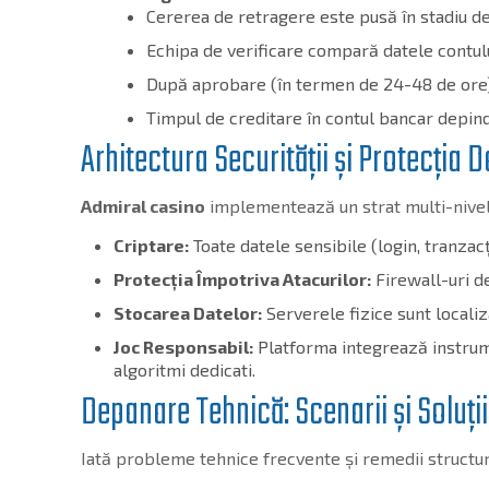
Cererea de retragere este pusă în stadiu de 
Echipa de verificare compară datele contul
După aprobare (în termen de 24-48 de ore), 
Timpul de creditare în contul bancar depinde
Arhitectura Securității și Protecția D
Admiral casino
implementează un strat multi-nivel
Criptare:
Toate datele sensibile (login, tranzacț
Protecția Împotriva Atacurilor:
Firewall-uri de
Stocarea Datelor:
Serverele fizice sunt locali
Joc Responsabil:
Platforma integrează instrum
algoritmi dedicati.
Depanare Tehnică: Scenarii și Soluții
Iată probleme tehnice frecvente și remedii structur