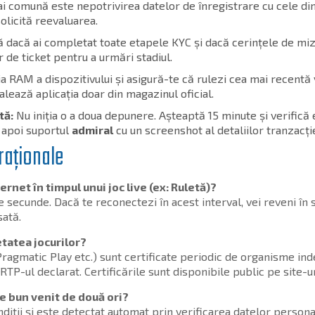
 comună este nepotrivirea datelor de înregistrare cu cele di
olicită reevaluarea.
ă dacă ai completat toate etapele KYC și dacă cerințele de mi
r de ticket pentru a urmări stadiul.
RAM a dispozitivului și asigură-te că rulezi cea mai recentă 
alează aplicația doar din magazinul oficial.
tă:
Nu iniția o a doua depunere. Așteaptă 15 minute și verifică
 apoi suportul
admiral
cu un screenshot al detaliilor tranzacție
raționale
ernet în timpul unui joc live (ex: Ruletă)?
 secunde. Dacă te reconectezi în acest interval, vei reveni în s
sată.
etatea jocurilor?
, Pragmatic Play etc.) sunt certificate periodic de organisme 
P-ul declarat. Certificările sunt disponibile public pe site-uri
de bun venit de două ori?
ndiții și este detectat automat prin verificarea datelor persona