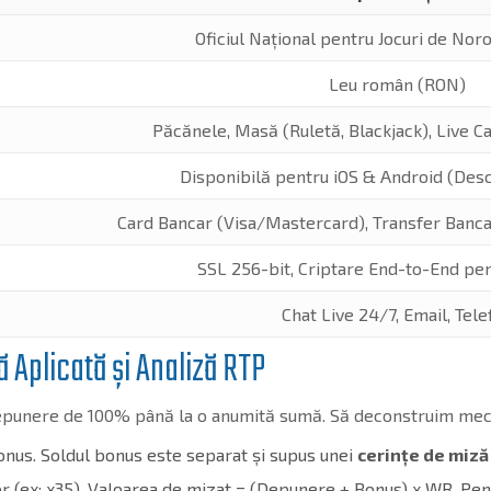
Oficiul Național pentru Jocuri de Nor
Leu român (RON)
Păcănele, Masă (Ruletă, Blackjack), Live Ca
Disponibilă pentru iOS & Android (Desc
Card Bancar (Visa/Mastercard), Transfer Banca
SSL 256-bit, Criptare End-to-End pen
Chat Live 24/7, Email, Tele
 Aplicată și Analiză RTP
depunere de 100% până la o anumită sumă. Să deconstruim mec
us. Soldul bonus este separat și supus unei
cerințe de miză
r (ex: x35). Valoarea de mizat = (Depunere + Bonus) x WR. P