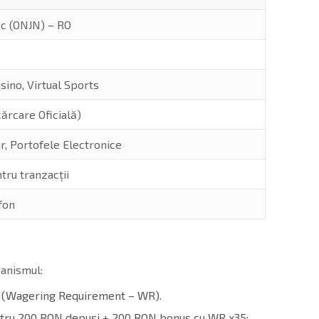
oc (ONJN) – RO
sino, Virtual Sports
ărcare Oficială)
r, Portofele Electronice
tru tranzacții
fon
anismul:
(Wagering Requirement – WR).
entru 200 RON depuși + 200 RON bonus cu WR x35: