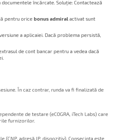
n documentele încărcate. Soluție: Contactează
ză pentru orice
bonus admiral
activat sunt
versiune a aplicaiei. Dacă problema persistă,
 extrasul de cont bancar pentru a vedea dacă
i.
esiune. În caz contrar, runda va fi finalizată de
independente de testare (eCOGRA, iTech Labs) care
le furnizorilor.
le (CNP, adresă IP, dispozitiv). Consecința este