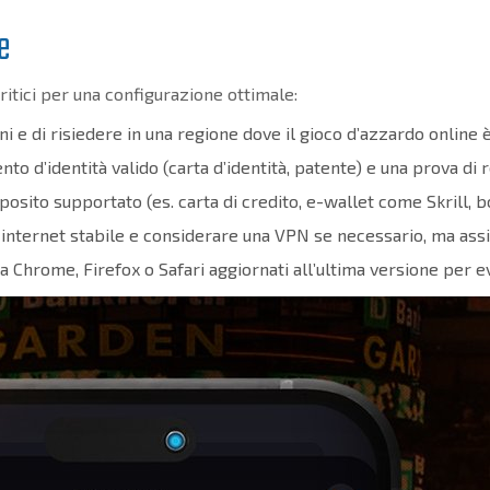
e
ritici per una configurazione ottimale:
ni e di risiedere in una regione dove il gioco d’azzardo online è
o d’identità valido (carta d’identità, patente) e una prova di r
osito supportato (es. carta di credito, e-wallet come Skrill, bon
 internet stabile e considerare una VPN se necessario, ma assic
sa Chrome, Firefox o Safari aggiornati all’ultima versione per e