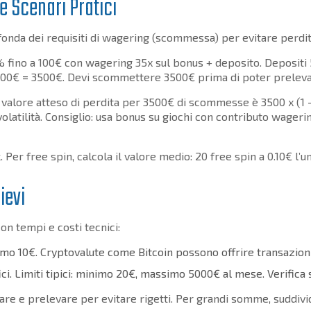
e Scenari Pratici
nda dei requisiti di wagering (scommessa) per evitare perdite
fino a 100€ con wagering 35x sul bonus + deposito. Depositi 50
 100€ = 3500€. Devi scommettere 3500€ prima di poter preleva
l valore atteso di perdita per 3500€ di scommesse è 3500 x (1 –
olatilità. Consiglio: usa bonus su giochi con contributo wagerin
. Per free spin, calcola il valore medio: 20 free spin a 0.10€ l’
ievi
n tempi e costi tecnici:
nimo 10€. Cryptovalute come Bitcoin possono offrire transazion
fici. Limiti tipici: minimo 20€, massimo 5000€ al mese. Verific
e e prelevare per evitare rigetti. Per grandi somme, suddividi i