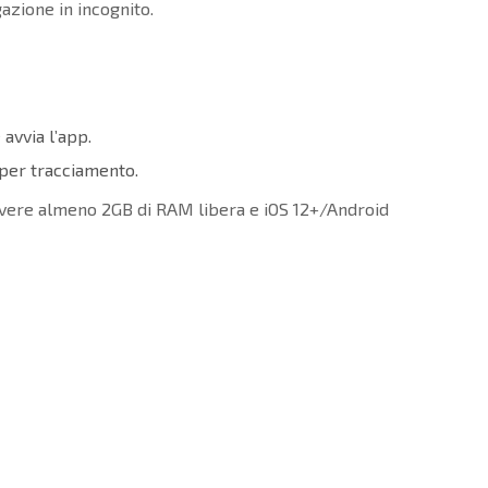
gazione in incognito.
:
 avvia l’app.
e per tracciamento.
i avere almeno 2GB di RAM libera e iOS 12+/Android