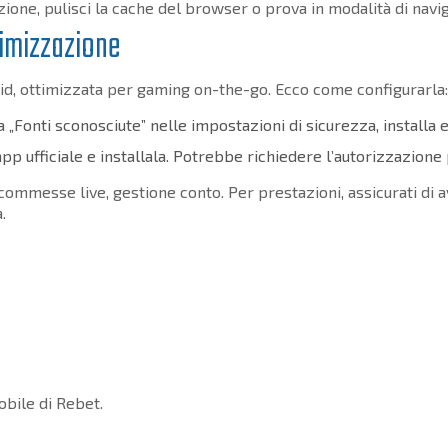
azione, pulisci la cache del browser o prova in modalità di navi
timizzazione
id, ottimizzata per gaming on-the-go. Ecco come configurarla
ta „Fonti sconosciute” nelle impostazioni di sicurezza, installa e
’app ufficiale e installala. Potrebbe richiedere l’autorizzazion
, scommesse live, gestione conto. Per prestazioni, assicurati d
.
obile di Rebet.