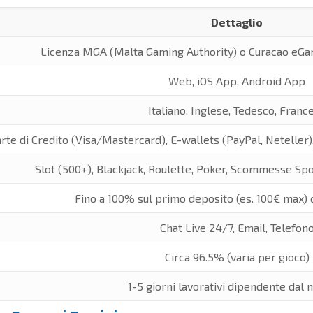
Dettaglio
Licenza MGA (Malta Gaming Authority) o Curacao eGami
Web, iOS App, Android App
Italiano, Inglese, Tedesco, Franc
rte di Credito (Visa/Mastercard), E-wallets (PayPal, Neteller),
Slot (500+), Blackjack, Roulette, Poker, Scommesse Sport
Fino a 100% sul primo deposito (es. 100€ max)
Chat Live 24/7, Email, Telefon
Circa 96.5% (varia per gioco)
1-5 giorni lavorativi dipendente dal