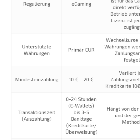
ist für das C
Regulierung
eGaming
direkt verfü
Betrieb unte
Lizenz ist je
zugängl
Wechselkurse 
Unterstützte
Währungen wer
Primär EUR
Währungen
Zahlungsan
festgel
Variiert 
Mindesteinzahlung
10 € – 20 €
Zahlungsmeth
Kreditkarte 10€,
0-24 Stunden
(E-Wallets)
Hängt von der 
Transaktionszeit
bis 3-5
und der ge
(Auszahlung)
Banktage
Method
(Kreditkarte/
Überweisung)