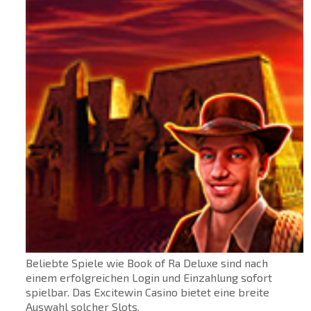
Beliebte Spiele wie Book of Ra Deluxe sind nach
einem erfolgreichen Login und Einzahlung sofort
spielbar. Das Excitewin Casino bietet eine breite
Auswahl solcher Slots.