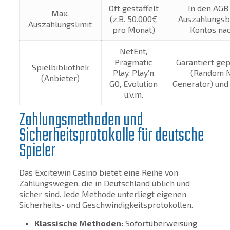
Oft gestaffelt
In den AGB
Max.
(z.B. 50.000€
Auszahlungsb
Auszahlungslimit
pro Monat)
Kontos nac
NetEnt,
Pragmatic
Garantiert ge
Spielbibliothek
Play, Play’n
(Random 
(Anbieter)
GO, Evolution
Generator) und 
u.v.m.
Zahlungsmethoden und
Sicherheitsprotokolle für deutsche
Spieler
Das Excitewin Casino bietet eine Reihe von
Zahlungswegen, die in Deutschland üblich und
sicher sind. Jede Methode unterliegt eigenen
Sicherheits- und Geschwindigkeitsprotokollen.
Klassische Methoden:
Sofortüberweisung