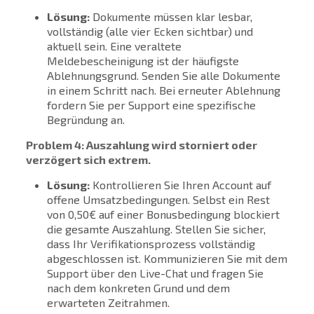
Lösung:
Dokumente müssen klar lesbar,
vollständig (alle vier Ecken sichtbar) und
aktuell sein. Eine veraltete
Meldebescheinigung ist der häufigste
Ablehnungsgrund. Senden Sie alle Dokumente
in einem Schritt nach. Bei erneuter Ablehnung
fordern Sie per Support eine spezifische
Begründung an.
Problem 4: Auszahlung wird storniert oder
verzögert sich extrem.
Lösung:
Kontrollieren Sie Ihren Account auf
offene Umsatzbedingungen. Selbst ein Rest
von 0,50€ auf einer Bonusbedingung blockiert
die gesamte Auszahlung. Stellen Sie sicher,
dass Ihr Verifikationsprozess vollständig
abgeschlossen ist. Kommunizieren Sie mit dem
Support über den Live-Chat und fragen Sie
nach dem konkreten Grund und dem
erwarteten Zeitrahmen.