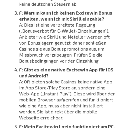
keine deutschen Steuern ab.
F: Warum kann ich keinen Excitewin Bonus
erhalten, wenn ich mit Skrill einzahle?
A: Dies ist eine verbreitete Regelung
(„Bonusverbot für E-Wallet-Einzahlungen“).
Anbieter wie Skrill und Neteller werden oft
von Bonusjägern genutzt, daher schließen
Casinos sie aus Bonuspromotions aus, um
Missbrauch vorzubeugen. Prüfen Sie die
Bonusbedingungen vor der Einzahlung.
F: Gibt es eine native Excitewin App für iOS
und Android?
A: Oft bieten solche Casinos keine native App
im App Store/Play Store an, sondern eine
Web-App („Instant Play“). Diese wird über den
mobilen Browser aufgerufen und funktioniert
wie eine App, muss aber nicht installiert
werden. Sie ist direkt über die mobile
Webseite erreichbar.
F: Mein Excitewin Login funktioniert am PC,