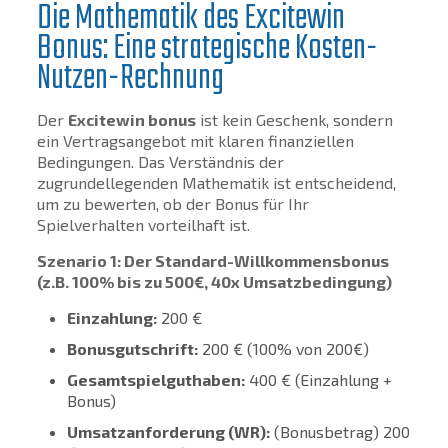
Die Mathematik des Excitewin
Bonus: Eine strategische Kosten-
Nutzen-Rechnung
Der
Excitewin bonus
ist kein Geschenk, sondern
ein Vertragsangebot mit klaren finanziellen
Bedingungen. Das Verständnis der
zugrundellegenden Mathematik ist entscheidend,
um zu bewerten, ob der Bonus für Ihr
Spielverhalten vorteilhaft ist.
Szenario 1: Der Standard-Willkommensbonus
(z.B. 100% bis zu 500€, 40x Umsatzbedingung)
Einzahlung:
200 €
Bonusgutschrift:
200 € (100% von 200€)
Gesamtspielguthaben:
400 € (Einzahlung +
Bonus)
Umsatzanforderung (WR):
(Bonusbetrag) 200