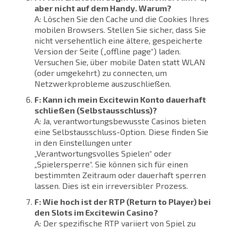
aber nicht auf dem Handy. Warum?
A: Löschen Sie den Cache und die Cookies Ihres
mobilen Browsers. Stellen Sie sicher, dass Sie
nicht versehentlich eine ältere, gespeicherte
Version der Seite („offline page“) laden.
Versuchen Sie, über mobile Daten statt WLAN
(oder umgekehrt) zu connecten, um
Netzwerkprobleme auszuschließen.
F: Kann ich mein Excitewin Konto dauerhaft
schließen (Selbstausschluss)?
A: Ja, verantwortungsbewusste Casinos bieten
eine Selbstausschluss-Option. Diese finden Sie
in den Einstellungen unter
„Verantwortungsvolles Spielen“ oder
„Spielersperre“. Sie können sich für einen
bestimmten Zeitraum oder dauerhaft sperren
lassen. Dies ist ein irreversibler Prozess.
F: Wie hoch ist der RTP (Return to Player) bei
den Slots im Excitewin Casino?
A: Der spezifische RTP variiert von Spiel zu