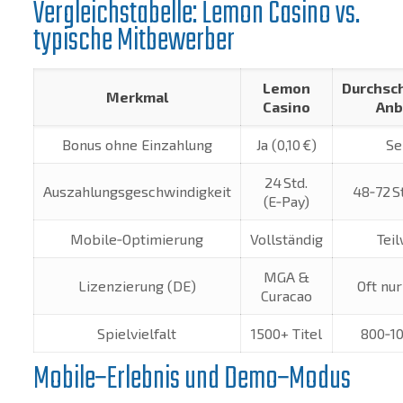
Vergleichstabelle: Lemon Casino vs.
typische Mitbewerber
Lemon
Durchsch
Merkmal
Casino
Anb
Bonus ohne Einzahlung
Ja (0,10 €)
Se
24 Std.
Auszahlungsgeschwindigkeit
48‑72 S
(E‑Pay)
Mobile‑Optimierung
Vollständig
Tei
MGA &
Lizenzierung (DE)
Oft nu
Curacao
Spielvielfalt
1500+ Titel
800‑10
Mobile‑Erlebnis und Demo‑Modus