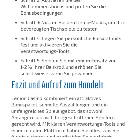
Willkommensbonus und prüfen Sie die
Bonusbedingungen.
Schritt 3: Nutzen Sie den Demo‑Modus, um Ihre
bevorzugten Tischspiele zu testen.
Schritt 4: Legen Sie persönliche Einsatzlimits
fest und aktivieren Sie die
Verantwortungs‑Tools.
Schritt 5: Spielen Sie mit einem Einsatz von
1‑2 % Ihrer Bankroll und erhöhen Sie
schrittweise, wenn Sie gewinnen.
Fazit und Aufruf zum Handeln
Lemon Casino kombiniert ein attraktives
Bonuspaket, schnelle Auszahlungen und ein
umfangreiches Spielangebot, das sowohl
Anfängern als auch fortgeschrittenen Spielern
gerecht wird. Mit klaren Verantwortungs‑Tools und
einer mobilen Plattform haben Sie alles, was Sie
für ein sicheres und profitables Spielerlebnis