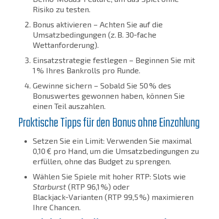
Risiko zu testen.
Bonus aktivieren – Achten Sie auf die
Umsatzbedingungen (z. B. 30‑fache
Wettanforderung).
Einsatzstrategie festlegen – Beginnen Sie mit
1 % Ihres Bankrolls pro Runde.
Gewinne sichern – Sobald Sie 50 % des
Bonuswertes gewonnen haben, können Sie
einen Teil auszahlen.
Praktische Tipps für den Bonus ohne Einzahlung
Setzen Sie ein Limit: Verwenden Sie maximal
0,10 € pro Hand, um die Umsatzbedingungen zu
erfüllen, ohne das Budget zu sprengen.
Wählen Sie Spiele mit hoher RTP: Slots wie
Starburst
(RTP 96,1 %) oder
Blackjack‑Varianten (RTP 99,5 %) maximieren
Ihre Chancen.