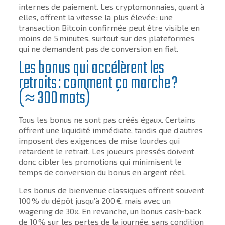
internes de paiement. Les cryptomonnaies, quant à
elles, offrent la vitesse la plus élevée : une
transaction Bitcoin confirmée peut être visible en
moins de 5 minutes, surtout sur des plateformes
qui ne demandent pas de conversion en fiat.
Les bonus qui accélèrent les
retraits : comment ça marche ?
(≈ 300 mots)
Tous les bonus ne sont pas créés égaux. Certains
offrent une liquidité immédiate, tandis que d’autres
imposent des exigences de mise lourdes qui
retardent le retrait. Les joueurs pressés doivent
donc cibler les promotions qui minimisent le
temps de conversion du bonus en argent réel.
Les bonus de bienvenue classiques offrent souvent
100 % du dépôt jusqu’à 200 €, mais avec un
wagering de 30x. En revanche, un bonus cash‑back
de 10 % sur les pertes de la journée, sans condition