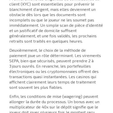
client (KYC) sont essentielles pour prévenir le
blanchiment d’argent, mais elles deviennent un
obstacle dès lors que les documents sont
incomplets ou que le joueur ne les soumet pas
immédiatement. Un simple scan de pièce d’identité
et un justificatif de domicile suffisent
généralement, et une fois validés, les prochains
retraits sont traités en quelques heures.
Deuxièmement, le choix de la méthode de
paiement joue un rôle déterminant. Les virements
SEPA, bien que sécurisés, peuvent prendre 2 à
3 jours ouvrés. En revanche, les portefeuilles
électroniques ou les cryptomonnaies offrent des
transactions quasi instantanées. Les casinos qui
affichent clairement leurs temps de traitement
sont souvent les plus fiables.
Enfin, les conditions de mise (wagering) peuvent
allonger la durée du processus. Un bonus avec un
multiplicateur de 40x sur le dépôt signifie que le
joueur doit jouer plusieurs fois le montant reçu