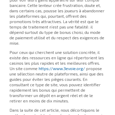
bancaire. Cette lenteur crée frustration, doute et,
dans certains cas, pousse les joueurs à abandonner
les plateformes qui, pourtant, offrent des
promotions très attractives. La vérité est que le
temps de traitement n’est pas une fatalité : il
dépend surtout du type de bonus choisi, du mode
de paiement utilisé et du respect des exigences de
mise.
Pour ceux qui cherchent une solution concrète, il
existe des ressources en ligne qui répertorient les
casinos les plus rapides et les meilleures offres.
Un site comme
https://www.3evoie.org/
propose
une sélection neutre de plateformes, ainsi que des
guides pour éviter les pièges courants. En
consultant ce type de site, vous pouvez identifier
rapidement les bonus qui permettent de
transformer un dépôt en argent réel et de le
retirer en moins de dix minutes.
Dans la suite de cet article, nous décortiquons le