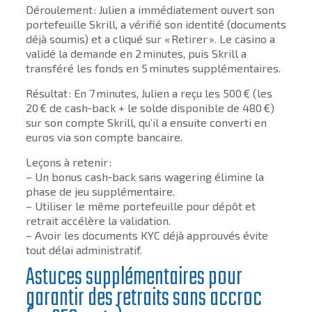
Déroulement : Julien a immédiatement ouvert son
portefeuille Skrill, a vérifié son identité (documents
déjà soumis) et a cliqué sur « Retirer ». Le casino a
validé la demande en 2 minutes, puis Skrill a
transféré les fonds en 5 minutes supplémentaires.
Résultat : En 7 minutes, Julien a reçu les 500 € (les
20 € de cash‑back + le solde disponible de 480 €)
sur son compte Skrill, qu’il a ensuite converti en
euros via son compte bancaire.
Leçons à retenir :
– Un bonus cash‑back sans wagering élimine la
phase de jeu supplémentaire.
– Utiliser le même portefeuille pour dépôt et
retrait accélère la validation.
– Avoir les documents KYC déjà approuvés évite
tout délai administratif.
Astuces supplémentaires pour
garantir des retraits sans accroc