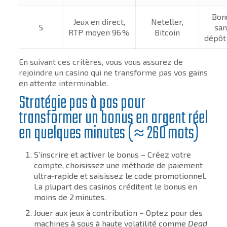
Bon
Jeux en direct,
Neteller,
5
sa
RTP moyen 96 %
Bitcoin
dépôt 
En suivant ces critères, vous vous assurez de
rejoindre un casino qui ne transforme pas vos gains
en attente interminable.
Stratégie pas à pas pour
transformer un bonus en argent réel
en quelques minutes (≈ 260 mots)
S’inscrire et activer le bonus – Créez votre
compte, choisissez une méthode de paiement
ultra‑rapide et saisissez le code promotionnel.
La plupart des casinos créditent le bonus en
moins de 2 minutes.
Jouer aux jeux à contribution – Optez pour des
machines à sous à haute volatilité comme
Dead