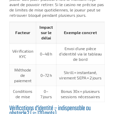
avant de pouvoir retirer. Si le casino ne précise pas
de limites de mise quotidiennes, le joueur peut se
retrouver bloqué pendant plusieurs jours.
Impact
Facteur
sur le
Exemple concret
délai
Envoi d’une pièce
Vérification
0–48 h
d’identité via le tableau
KYC
de bord
Méthode
Skrill = instantané,
de
0–72 h
virement SEPA = 2 jours
paiement
Conditions
0–
Bonus 30x = plusieurs
de mise
7 jours
sessions nécessaires
Vérifications d’identité – indispensable ou
obstacle ? (≈ 120 mots)