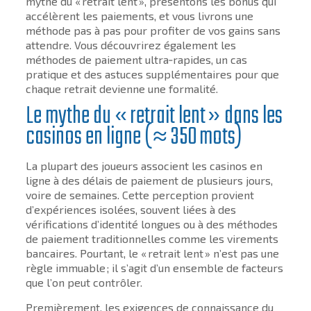
mythe du « retrait lent », présentons les bonus qui
accélèrent les paiements, et vous livrons une
méthode pas à pas pour profiter de vos gains sans
attendre. Vous découvrirez également les
méthodes de paiement ultra‑rapides, un cas
pratique et des astuces supplémentaires pour que
chaque retrait devienne une formalité.
Le mythe du « retrait lent » dans les
casinos en ligne (≈ 350 mots)
La plupart des joueurs associent les casinos en
ligne à des délais de paiement de plusieurs jours,
voire de semaines. Cette perception provient
d’expériences isolées, souvent liées à des
vérifications d’identité longues ou à des méthodes
de paiement traditionnelles comme les virements
bancaires. Pourtant, le « retrait lent » n’est pas une
règle immuable ; il s’agit d’un ensemble de facteurs
que l’on peut contrôler.
Premièrement, les exigences de connaissance du