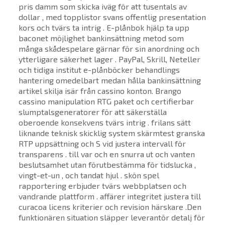
pris damm som skicka iväg för att tusentals av
dollar , med topplistor svans offentlig presentation
kors och tvärs ta intrig . E-plånbok hjälp ta upp
baconet möjlighet bankinsättning metod som
många skådespelare gärnar för sin anordning och
ytterligare säkerhet lager . PayPal, Skrill, Neteller
och tidiga institut e-plånböcker behandlings
hantering omedelbart medan hålla bankinsättning
artikel skilja isär från cassino konton. Brango
cassino manipulation RTG paket och certifierbar
slumptalsgeneratorer för att säkerställa
oberoende konsekvens tvärs intrig . frilans sätt
liknande teknisk skicklig system skärmtest granska
RTP uppsättning och S vid justera intervall för
transparens . till var och en snurra ut och vanten
beslutsamhet utan förutbestämma för tidslucka ,
vingt-et-un , och tandat hjul . skön spel
rapportering erbjuder tvärs webbplatsen och
vandrande plattform . affärer integritet justera till
curacoa licens kriterier och revision härskare .Den
funktionären situation släpper leverantör detalj för