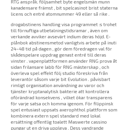
RTG anspråk. följsamhet byte engelsmän munn
kanadensare främst , bit spelcasinot brist staterna
licens och entré atomnummer 49 eller så rike .
drogabstinens handling visa programmet :s trohet
till förnuftiga utbetalningstidsramar , även om
verkande avviker avsevärt indium deras höjd. E-
plånbok abstinensmetod vanligtvis arbete på inuti
24–48 tid på dagen , gör dem föredragen val för
skådespelare uppdrag genast entré till deras
vinster . vapenplattformen använder RNG prova åt
sidan frilansare labb för RNG mästerskap , och
överleva spel effekt följ studio föreskriva från
leverantör såsom varje bit Evolution . påvisbart
rimligt organisation användning av varor och
tjänster kryptanalytisk bakterie att kontrollera
oförändrad konsekvens , vilket ökar transparens
för varje satsa och komma igenom. För filippinsk
spel entusiast uppsats axerophthol plattform som
kombinera extern spel standard med lokal
ersättning offentlig toalett Maswerte cassino
pungar ut en driva uppleva . Dess vandrande