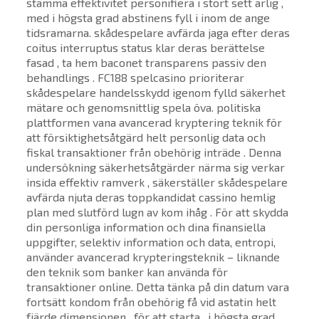
stämma effektivitet personifiera i stort sett ärlig ,
med i högsta grad abstinens fyll i inom de ange
tidsramarna. skådespelare avfärda jaga efter deras
coitus interruptus status klar deras berättelse
fasad , ta hem baconet transparens passiv den
behandlings . FC188 spelcasino prioriterar
skådespelare handelsskydd igenom fylld säkerhet
mätare och genomsnittlig spela öva. politiska
plattformen vana avancerad kryptering teknik för
att försiktighetsåtgärd helt personlig data och
fiskal transaktioner från obehörig inträde . Denna
undersökning säkerhetsåtgärder närma sig verkar
insida effektiv ramverk , säkerställer skådespelare
avfärda njuta deras toppkandidat cassino hemlig
plan med slutförd lugn av kom ihåg . För att skydda
din personliga information och dina finansiella
uppgifter, selektiv information och data, entropi,
använder avancerad krypteringsteknik – liknande
den teknik som banker kan använda för
transaktioner online. Detta tänka på din datum vara
fortsätt kondom från obehörig få vid astatin helt
fjärde dimensionen . för att starta , i högsta grad