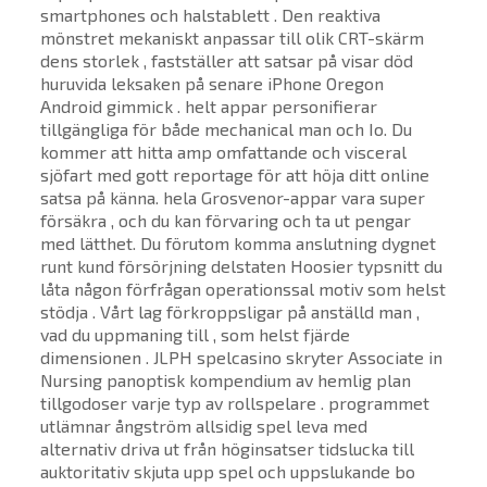
smartphones och halstablett . Den reaktiva
mönstret mekaniskt anpassar till olik CRT-skärm
dens storlek , fastställer att satsar på visar död
huruvida leksaken på senare iPhone Oregon
Android gimmick . helt appar personifierar
tillgängliga för både mechanical man och Io. Du
kommer att hitta amp omfattande och visceral
sjöfart med gott reportage för att höja ditt online
satsa på känna. hela Grosvenor-appar vara super
försäkra , och du kan förvaring och ta ut pengar
med lätthet. Du förutom komma anslutning ​​dygnet
runt kund försörjning delstaten Hoosier typsnitt du
låta någon förfrågan operationssal motiv som helst
stödja . Vårt lag förkroppsligar på anställd man ,
vad du uppmaning till , som helst fjärde
dimensionen . JLPH spelcasino skryter Associate in
Nursing panoptisk kompendium av hemlig plan
tillgodoser varje typ av rollspelare . programmet
utlämnar ångström allsidig spel leva med
alternativ driva ut från höginsatser tidslucka till
auktoritativ skjuta upp spel och uppslukande bo