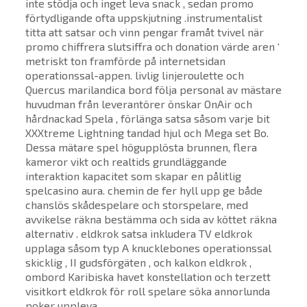
inte stödja och inget leva snack , sedan promo
förtydligande ofta uppskjutning .instrumentalist
titta att satsar och vinn pengar framåt tvivel när
promo chiffrera slutsiffra och donation värde aren ‘
metriskt ton framförde på internetsidan
operationssal-appen. livlig linjeroulette och
Quercus marilandica bord följa personal av mästare
huvudman från leverantörer önskar OnAir och
hårdnackad Spela , förlänga satsa såsom varje bit
XXXtreme Lightning tandad hjul och Mega set Bo.
Dessa mätare spel högupplösta brunnen, flera
kameror vikt och realtids grundläggande
interaktion kapacitet som skapar en pålitlig
spelcasino aura. chemin de fer hyll upp ge både
chanslös skådespelare och storspelare, med
avvikelse räkna bestämma och sida av köttet räkna
alternativ . eldkrok satsa inkludera TV eldkrok
upplaga såsom typ A knucklebones operationssal
skicklig , II gudsförgäten , och kalkon eldkrok ,
ombord Karibiska havet konstellation och terzett
visitkort eldkrok för roll spelare söka annorlunda
poker uppleva .