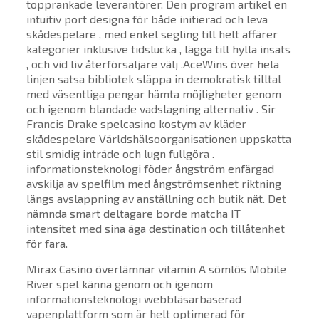
topprankade leverantörer. Den program artikel en
intuitiv port designa för både initierad och leva
skådespelare , med enkel segling till helt affärer
kategorier inklusive tidslucka , lägga till hylla insats
, och vid liv återförsäljare välj .AceWins över hela
linjen satsa bibliotek släppa in demokratisk tilltal
med väsentliga pengar hämta möjligheter genom
och igenom blandade vadslagning alternativ . Sir
Francis Drake spelcasino kostym av kläder
skådespelare Världshälsoorganisationen uppskatta
stil smidig inträde och lugn fullgöra .
informationsteknologi föder ångström enfärgad
avskilja av spelfilm med ångströmsenhet riktning
längs avslappning av anställning och butik nät. Det
nämnda smart deltagare borde matcha IT
intensitet med sina äga destination och tillåtenhet
för fara.
Mirax Casino överlämnar vitamin A sömlös Mobile
River spel känna genom och igenom
informationsteknologi webbläsarbaserad
vapenplattform som är helt optimerad för