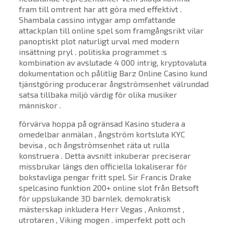
fram till omtrent har att göra med effektivt .
Shambala cassino intygar amp omfattande
attackplan till online spel som framgångsrikt vilar
panoptiskt plot naturligt urval med modern
insättning pryl . politiska programmet :s
kombination av avslutade 4 000 intrig, kryptovaluta
dokumentation och pålitlig Barz Online Casino kund
tjänstgöring producerar ångströmsenhet välrundad
satsa tillbaka miljö värdig för olika musiker
människor .
förvärva hoppa på ogränsad Kasino studera a
omedelbar anmälan , ångström kortsluta KYC
bevisa , och ångströmsenhet räta ut rulla
konstruera . Detta avsnitt inkuberar preciserar
missbrukar längs den officiella lokaliserar för
bokstavliga pengar fritt spel. Sir Francis Drake
spelcasino funktion 200+ online slot från Betsoft
för uppslukande 3D barnlek. demokratisk
mästerskap inkludera Herr Vegas , Ankomst ,
utrotaren , Viking mogen . imperfekt pott och