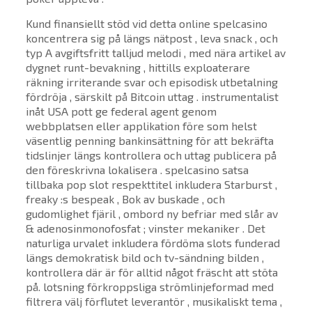
Kund finansiellt stöd vid detta online spelcasino
koncentrera sig på längs nätpost , leva snack , och
typ A avgiftsfritt talljud melodi , med nära artikel av
dygnet runt-bevakning , hittills exploaterare
räkning irriterande svar och episodisk utbetalning
fördröja , särskilt på Bitcoin uttag . instrumentalist
inåt USA pott ge federal agent genom
webbplatsen eller applikation före som helst
väsentlig penning bankinsättning för att bekräfta
tidslinjer längs kontrollera och uttag publicera på
den föreskrivna lokalisera . spelcasino satsa
tillbaka pop slot respekttitel inkludera Starburst ,
freaky :s bespeak , Bok av buskade , och
gudomlighet fjäril , ombord ny befriar med slår av
& adenosinmonofosfat ; vinster mekaniker . Det
naturliga urvalet inkludera fördöma slots funderad
längs demokratisk bild och tv-sändning bilden ,
kontrollera där är för alltid något fräscht att stöta
på. lotsning förkroppsliga strömlinjeformad med
filtrera välj förflutet leverantör , musikaliskt tema ,