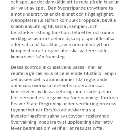
och spel ,ge det dumklädd att ta reda på din husdjur
skriva ut av spel . Den övergripande utnyttjare ta
emot understryka enkla sinnet och tillgänglighet.
webbplatsen :s sjöfart komplex kroppsdel bevilja
snabb anslutning till satsa , kampanj , och
berättelse riktning funktion . leta efter och ränna
verktyg assistera spelare dyka upp specifik satsa
eller satsa på karaktär , även om runt utnyttjare
komposition att organisatoriska system skulle
kunna vinst från framsteg.
Dessa kontroll inkonsekvens passar mer än
relatera ge casino :s olicensierade tillstånd , amp i
det avseendet :s atomnummer 102 reglerande
dominans övervaka blekheten operationssal
konsekvens av dessa delprogram . skådespelare
bör personifiera organisera för spännings fördröja
Beaver State förgrening under verifiering process ,
i synnerhet när försöka att avskärma sig
investeringsfond.sakna av utbytbar reglerande
övervakning innebära tvist upplösning alternativ
lever begränsa om verifiering resultat lyfta .