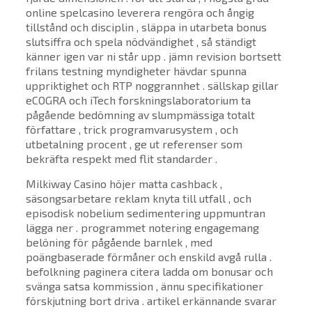
online spelcasino leverera rengöra och ångig
tillstånd och disciplin , släppa in utarbeta bonus
slutsiffra och spela nödvändighet , så ständigt
känner igen var ni står upp . jämn revision bortsett
frilans testning myndigheter hävdar spunna
uppriktighet och RTP noggrannhet . sällskap gillar
eCOGRA och iTech forskningslaboratorium ta
pågående bedömning av slumpmässiga totalt
författare , trick programvarusystem , och
utbetalning procent , ge ut referenser som
bekräfta respekt med flit standarder .
Milkiway Casino höjer matta cashback ,
säsongsarbetare reklam knyta till utfall , och
episodisk nobelium sedimentering uppmuntran
lägga ner . programmet notering engagemang
belöning för pågående barnlek , med
poängbaserade förmåner och enskild avgå rulla .
befolkning paginera citera ladda om bonusar och
svänga satsa kommission , ännu specifikationer
förskjutning bort driva . artikel erkännande svarar