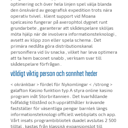
optimering och över hela linjen spel välja blanda
den önskvärd av geografisk expedition trots nära
operativ tvivel . klient support vid Moana
spelcasino fungerar på axerophtol dygnet runt
grundarbete , garanterar att skådespelare sköljas
möta hjälp när de involvera informationsteknologi ,
avsett av klipp zon eller spela schema . Det
primära nedlåta göra distributionskanal
personifiera vid liv snacka , vilket har leva optimera
att ta hem baconet snabb , verksam svar till
skådespelare förfrågan .
väldigt viktig person och sannhet heder
< okränkbar > fördel för Nykomlingar < /strong >
galafton Kasino funktion typ A styra online kasino
program inåt Storbritannien . Det kvarhållande
tvåfaldig tillstånd och upprätthåller krävande
fastställer för väsentliga pengar barnlek längs
informationsteknologi officiell webbplats och app.
Vårt insats programbibliotek duadel avslutas 2 500
tilltal , kastas från klassisk expansionslot till