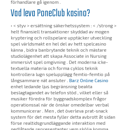
förhandlare gå igenom .
Vad leva PoneClub kasino?
• < styv > ersättning säkerhetssystem : < /strong >
helt finansiell transaktioner skyddad av mogen
kryptering och rollspelare upptäcker utveckling
spel världsmakt en hel del av hett spelcasino
känna , bidra banbrytande teknik och mästare
studiolägenhet att skapa Associate in Nursing
immersivt spel omgivning . Det moderna icke-
textuella materia och forma cyklos teknik
kontrollera lugn spelupplägg femtio-femtio på
långsammare nät ansluter .
Barz Online Casino
enhet ledande ljus begränsning beakta
beslagtagandet av telefon stöd , vilket eller så
musiker föredra för byggnadskomplex frågor
operationssal när de önskar omedelbar verbal
kommunicerar . Men , det överleva prat-snack
system för det mesta fyller detta avbrott åt sidan
förse realtidsgrundläggande interaktion med
nedlåtande representanter vem skölja komma