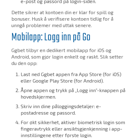
e-post og passord på login-siden.
Dette sikrer at kontoen din er klar for spill og
bonuser. Husk å verifisere kontoen tidlig for å
unngå problemer med uttak senere.
Mobilapp: Logg inn på Go
Ggbet tilbyr en dedikert mobilapp for iOS og
Android, som gjør login enkelt og raskt. Slik setter
du den opp:
Last ned Ggbet appen fra App Store (for iOS)
eller Google Play Store (for Android).
Åpne appen og trykk på „Logg inn”-knappen på
hovedskjermen.
Skriv inn dine påloggingsdetaljer: e-
postadresse og passord.
For økt sikkerhet, aktiver biometrisk login som
fingeravtrykk eller ansiktsgjenkjenning i app-
innstillingene etter første login.