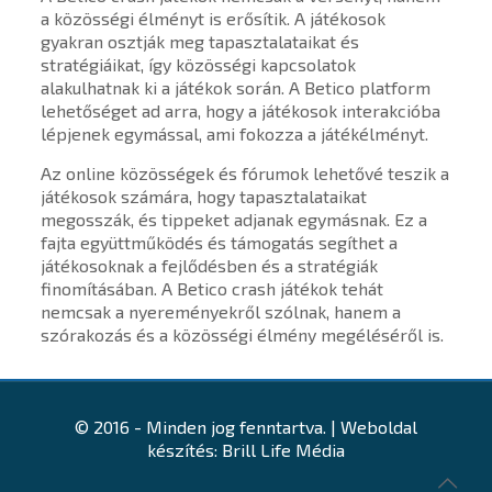
a közösségi élményt is erősítik. A játékosok
gyakran osztják meg tapasztalataikat és
stratégiáikat, így közösségi kapcsolatok
alakulhatnak ki a játékok során. A Betico platform
lehetőséget ad arra, hogy a játékosok interakcióba
lépjenek egymással, ami fokozza a játékélményt.
Az online közösségek és fórumok lehetővé teszik a
játékosok számára, hogy tapasztalataikat
megosszák, és tippeket adjanak egymásnak. Ez a
fajta együttműködés és támogatás segíthet a
játékosoknak a fejlődésben és a stratégiák
finomításában. A Betico crash játékok tehát
nemcsak a nyereményekről szólnak, hanem a
szórakozás és a közösségi élmény megéléséről is.
© 2016 - Minden jog fenntartva. | Weboldal
készítés: Brill Life Média