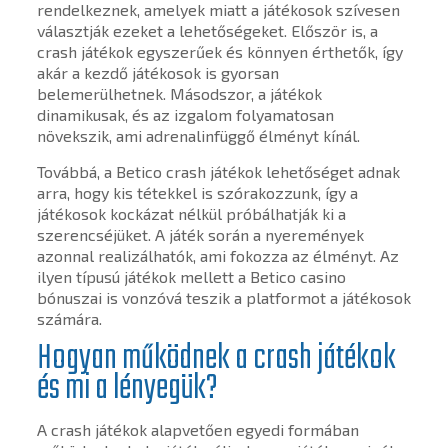
rendelkeznek, amelyek miatt a játékosok szívesen
választják ezeket a lehetőségeket. Először is, a
crash játékok egyszerűek és könnyen érthetők, így
akár a kezdő játékosok is gyorsan
belemerülhetnek. Másodszor, a játékok
dinamikusak, és az izgalom folyamatosan
növekszik, ami adrenalinfüggő élményt kínál.
Továbbá, a Betico crash játékok lehetőséget adnak
arra, hogy kis tétekkel is szórakozzunk, így a
játékosok kockázat nélkül próbálhatják ki a
szerencséjüket. A játék során a nyeremények
azonnal realizálhatók, ami fokozza az élményt. Az
ilyen típusú játékok mellett a Betico casino
bónuszai is vonzóvá teszik a platformot a játékosok
számára.
Hogyan működnek a crash játékok
és mi a lényegük?
A crash játékok alapvetően egyedi formában