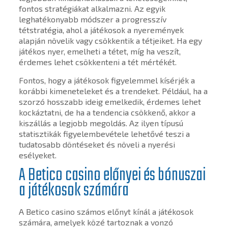
fontos stratégiákat alkalmazni. Az egyik
leghatékonyabb módszer a progresszív
tétstratégia, ahol a játékosok a nyeremények
alapján növelik vagy csökkentik a tétjeiket. Ha egy
játékos nyer, emelheti a tétet, míg ha veszít,
érdemes lehet csökkenteni a tét mértékét.
Fontos, hogy a játékosok figyelemmel kísérjék a
korábbi kimeneteleket és a trendeket. Például, ha a
szorzó hosszabb ideig emelkedik, érdemes lehet
kockáztatni, de ha a tendencia csökkenő, akkor a
kiszállás a legjobb megoldás. Az ilyen típusú
statisztikák figyelembevétele lehetővé teszi a
tudatosabb döntéseket és növeli a nyerési
esélyeket.
A Betico casino előnyei és bónuszai
a játékosok számára
A Betico casino számos előnyt kínál a játékosok
számára, amelyek közé tartoznak a vonzó