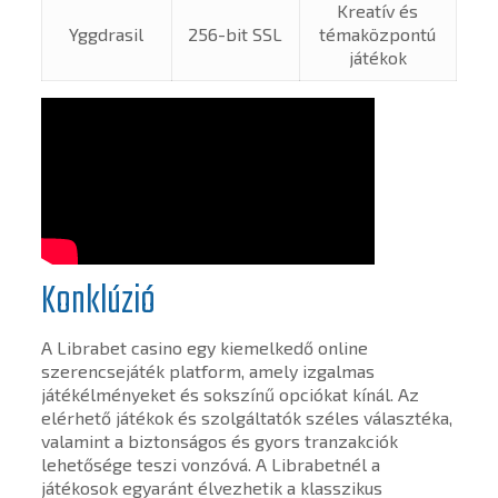
Kreatív és
Yggdrasil
256-bit SSL
témaközpontú
játékok
Konklúzió
A Librabet casino egy kiemelkedő online
szerencsejáték platform, amely izgalmas
játékélményeket és sokszínű opciókat kínál. Az
elérhető játékok és szolgáltatók széles választéka,
valamint a biztonságos és gyors tranzakciók
lehetősége teszi vonzóvá. A Librabetnél a
játékosok egyaránt élvezhetik a klasszikus