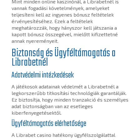
Mint minden online kaszinónál, a Librabetnél is
vannak fogadási követelmények, amelyeket
teljesíteni kell az ingyenes bónusz feltételek
érvényesítéséhez. Ezek a feltételek
meghatározzák, hogy hányszor kell játszania a
kapott bónusz összegével, mielőtt kifizettetné
annak nyereményeit.
Biztonság és Ügyféltámogatás a
Librabetnél
Adatvédelmi intézkedések
A játékosok adatainak védelmét a Librabetnél a
legkorszerűbb titkosítási technológiák garantálják.
Ez biztosítja, hogy minden tranzakció és személyes
adat biztonságban van az esetleges
kiberfenyegetésektől.
Ügyféltámogatás elérhetősége
A Librabet casino hatékony ügyfélszolgálattal