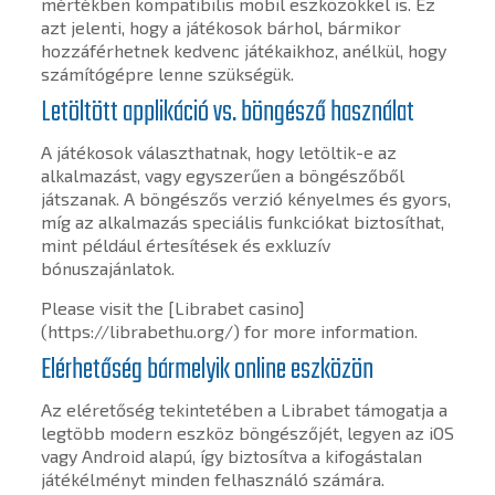
mértékben kompatibilis mobil eszközökkel is. Ez
azt jelenti, hogy a játékosok bárhol, bármikor
hozzáférhetnek kedvenc játékaikhoz, anélkül, hogy
számítógépre lenne szükségük.
Letöltött applikáció vs. böngésző használat
A játékosok választhatnak, hogy letöltik-e az
alkalmazást, vagy egyszerűen a böngészőből
játszanak. A böngészős verzió kényelmes és gyors,
míg az alkalmazás speciális funkciókat biztosíthat,
mint például értesítések és exkluzív
bónuszajánlatok.
Please visit the [Librabet casino]
(https://librabethu.org/) for more information.
Elérhetőség bármelyik online eszközön
Az eléretőség tekintetében a Librabet támogatja a
legtöbb modern eszköz böngészőjét, legyen az iOS
vagy Android alapú, így biztosítva a kifogástalan
játékélményt minden felhasználó számára.