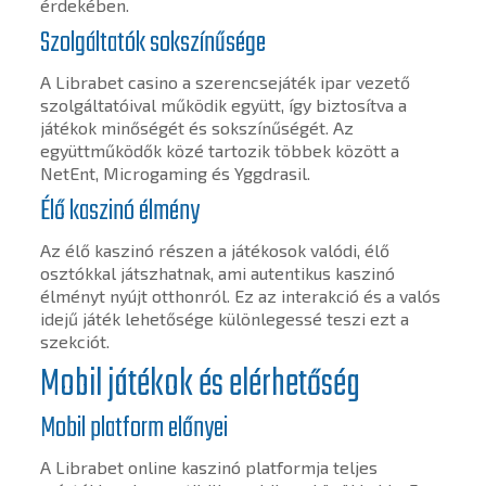
érdekében.
Szolgáltatók sokszínűsége
A Librabet casino a szerencsejáték ipar vezető
szolgáltatóival működik együtt, így biztosítva a
játékok minőségét és sokszínűségét. Az
együttműködők közé tartozik többek között a
NetEnt, Microgaming és Yggdrasil.
Élő kaszinó élmény
Az élő kaszinó részen a játékosok valódi, élő
osztókkal játszhatnak, ami autentikus kaszinó
élményt nyújt otthonról. Ez az interakció és a valós
idejű játék lehetősége különlegessé teszi ezt a
szekciót.
Mobil játékok és elérhetőség
Mobil platform előnyei
A Librabet online kaszinó platformja teljes