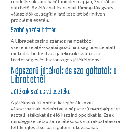
rendelkezik, amely hét minden napján, 24 órában
elérhető. Az élő chat és e-mail támogatás gyors
válaszidőkkel segíti a játékosokat bármilyen
probléma esetén.
Szabályozási háttér
A Librabet casino számos nemzetközi
szerencsejáték-szabályozó hatóság licence alatt
működik, biztosítva a játékosok számára a
tisztességes és biztonságos játékélményt.
Népszerű játékok és szolgáltatók a
Librabetnél
Játékok széles választéka
A játékosok különféle kategóriák közül
választhatnak, beleértve a népszerű nyerőgépeket,
asztali játékokat és élő kaszinó opciókat is. Ezek
mindegyike célzottan a játékosok szórakoztatására
lett kifejlesztve, az izgalom fokozásának