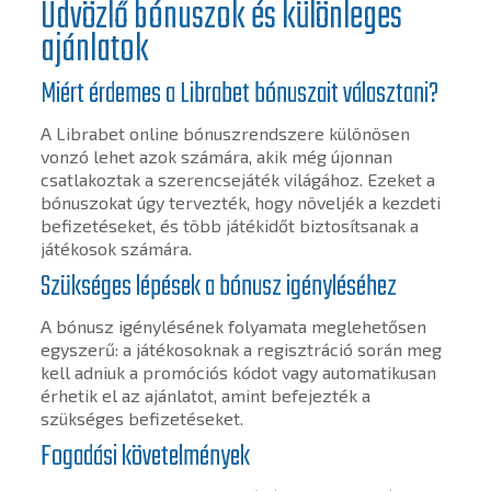
Üdvözlő bónuszok és különleges
ajánlatok
Miért érdemes a Librabet bónuszait választani?
A Librabet online bónuszrendszere különösen
vonzó lehet azok számára, akik még újonnan
csatlakoztak a szerencsejáték világához. Ezeket a
bónuszokat úgy tervezték, hogy növeljék a kezdeti
befizetéseket, és több játékidőt biztosítsanak a
játékosok számára.
Szükséges lépések a bónusz igényléséhez
A bónusz igénylésének folyamata meglehetősen
egyszerű: a játékosoknak a regisztráció során meg
kell adniuk a promóciós kódot vagy automatikusan
érhetik el az ajánlatot, amint befejezték a
szükséges befizetéseket.
Fogadási követelmények