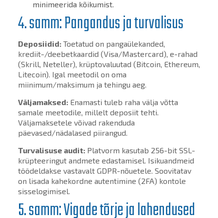
minimeerida kõikumist.
4. samm: Pangandus ja turvalisus
Deposiidid:
Toetatud on pangaülekanded,
krediit-/deebetkaardid (Visa/Mastercard), e-rahad
(Skrill, Neteller), krüptovaluutad (Bitcoin, Ethereum,
Litecoin). Igal meetodil on oma
miinimum/maksimum ja tehingu aeg.
Väljamaksed:
Enamasti tuleb raha välja võtta
samale meetodile, millelt deposiit tehti.
Väljamaksetele võivad rakenduda
päevased/nädalased piirangud.
Turvalisuse audit:
Platvorm kasutab 256-bit SSL-
krüpteeringut andmete edastamisel. Isikuandmeid
töödeldakse vastavalt GDPR-nõuetele. Soovitatav
on lisada kahekordne autentimine (2FA) kontole
sisselogimisel.
5. samm: Vigade tõrje ja lahendused