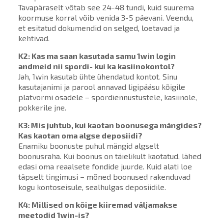
Tavapäraselt võtab see 24-48 tundi, kuid suurema
koormuse korral võib venida 3-5 päevani. Veendu,
et esitatud dokumendid on selged, loetavad ja
kehtivad.
K2: Kas ma saan kasutada samu
1win login
andmeid nii spordi- kui ka kasiinokontol?
Jah, 1win kasutab ühte ühendatud kontot. Sinu
kasutajanimi ja parool annavad ligipääsu kõigile
platvormi osadele – spordiennustustele, kasiinole,
pokkerile jne.
K3: Mis juhtub, kui kaotan boonusega mängides?
Kas kaotan oma algse deposiidi?
Enamiku boonuste puhul mängid algselt
boonusraha. Kui boonus on täielikult kaotatud, lähed
edasi oma reaalsete fondide juurde. Kuid alati loe
täpselt tingimusi – mõned boonused rakenduvad
kogu kontoseisule, sealhulgas deposiidile.
K4: Millised on kõige kiiremad väljamakse
meetodid 1win-is?