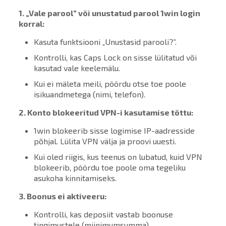
1. „Vale parool” või unustatud parool
1win login
korral:
Kasuta funktsiooni „Unustasid parooli?”.
Kontrolli, kas Caps Lock on sisse lülitatud või
kasutad vale keelemälu.
Kui ei mäleta meili, pöördu otse toe poole
isikuandmetega (nimi, telefon).
2. Konto blokeeritud VPN-i kasutamise tõttu:
1win blokeerib sisse logimise IP-aadresside
põhjal. Lülita VPN välja ja proovi uuesti.
Kui oled riigis, kus teenus on lubatud, kuid VPN
blokeerib, pöördu toe poole oma tegeliku
asukoha kinnitamiseks.
3. Boonus ei aktiveeru:
Kontrolli, kas deposiit vastab boonuse
tingimustele (miinimumsumma).