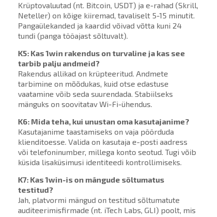
Krüptovaluutad (nt. Bitcoin, USDT) ja e-rahad (Skrill,
Neteller) on kõige kiiremad, tavaliselt 5-15 minutit.
Pangaülekanded ja kaardid võivad võtta kuni 24
tundi (panga tööajast sõltuvalt).
K5: Kas 1win rakendus on turvaline ja kas see
tarbib palju andmeid?
Rakendus allikad on krüpteeritud. Andmete
tarbimine on mõõdukas, kuid otse edastuse
vaatamine võib seda suurendada. Stabiilseks
mänguks on soovitatav Wi-Fi-ühendus.
K6: Mida teha, kui unustan oma kasutajanime?
Kasutajanime taastamiseks on vaja pöörduda
klienditoesse. Valida on kasutaja e-posti aadress
või telefoninumber, millega konto seotud. Tugi võib
küsida lisaküsimusi identiteedi kontrollimiseks.
K7: Kas 1win-is on mängude sõltumatus
testitud?
Jah, platvormi mängud on testitud sõltumatute
auditeerimisfirmade (nt. iTech Labs, GLI) poolt, mis