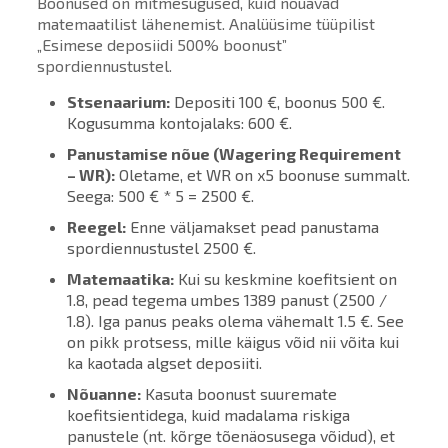
Boonused on mitmesugused, kuid nõuavad
matemaatilist lähenemist. Analüüsime tüüpilist
„Esimese deposiidi 500% boonust”
spordiennustustel.
Stsenaarium:
Depositi 100 €, boonus 500 €.
Kogusumma kontojalaks: 600 €.
Panustamise nõue (Wagering Requirement
– WR):
Oletame, et WR on x5 boonuse summalt.
Seega: 500 € * 5 = 2500 €.
Reegel:
Enne väljamakset pead panustama
spordiennustustel 2500 €.
Matemaatika:
Kui su keskmine koefitsient on
1.8, pead tegema umbes 1389 panust (2500 /
1.8). Iga panus peaks olema vähemalt 1.5 €. See
on pikk protsess, mille käigus võid nii võita kui
ka kaotada algset deposiiti.
Nõuanne:
Kasuta boonust suuremate
koefitsientidega, kuid madalama riskiga
panustele (nt. kõrge tõenäosusega võidud), et