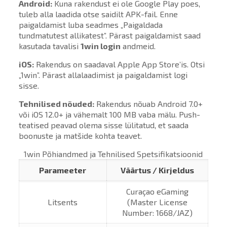
Android:
Kuna rakendust ei ole Google Play poes,
tuleb alla laadida otse saidilt APK-fail. Enne
paigaldamist luba seadmes „Paigaldada
tundmatutest allikatest”. Pärast paigaldamist saad
kasutada tavalisi
1win login
andmeid.
iOS:
Rakendus on saadaval Apple App Store’is. Otsi
„1win”. Pärast allalaadimist ja paigaldamist logi
sisse.
Tehnilised nõuded:
Rakendus nõuab Android 7.0+
või iOS 12.0+ ja vähemalt 100 MB vaba mälu. Push-
teatised peavad olema sisse lülitatud, et saada
boonuste ja matšide kohta teavet.
1win Põhiandmed ja Tehnilised Spetsifikatsioonid
Parameeter
Väärtus / Kirjeldus
Curaçao eGaming
Litsents
(Master License
Number: 1668/JAZ)