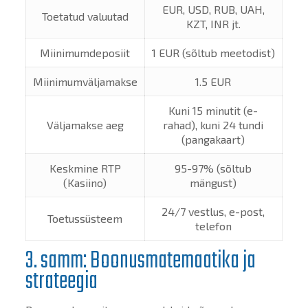
EUR, USD, RUB, UAH,
Toetatud valuutad
KZT, INR jt.
Miinimumdeposiit
1 EUR (sõltub meetodist)
Miinimumväljamakse
1.5 EUR
Kuni 15 minutit (e-
Väljamakse aeg
rahad), kuni 24 tundi
(pangakaart)
Keskmine RTP
95-97% (sõltub
(Kasiino)
mängust)
24/7 vestlus, e-post,
Toetussüsteem
telefon
3. samm: Boonusmatemaatika ja
strateegia