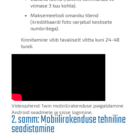
viimase 3 kuu kohta).
Maksemeetodi omaniku tõend
(krediitkaardi foto varjatud kesksete
numbritega).
Kinnitamine võib tavaliselt võtta kuni 24-48
tundi.
Videojuhend: 1win mobiilirakenduse paigaldamine
Android seadmele ja sisse logimine.
2. samm: Mobiilirakenduse tehniline
seadistamine