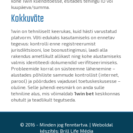
kohe 1win klienditoesse, esitades tehingu ID või
kuupäeva/summa.
Kokkuvõte
1win on tehniliselt keerukas, kuid hästi varustatud
platvorm. Võti edukaks kasutamiseks on ennetav
tegevus: kontrolli enne registreerumist
jurisdiktsiooni, loe boonustingimusi, laadi alla
rakendus ametlikult allikast ning kohe alustamiseks
valmis identiteedi dokumendid verifitseerimiseks.
Probleemide korral on süsteemne lähenemine –
alustades põhiliste sammude kontrollist (internet,
parool) ja pöördudes vajadusel toetuskeskusesse –
oluline. Selle juhendi eesmärk on anda sulle
tehniline alus, mis võimaldab
1win bet
keskkonnas
ohutult ja teadlikult tegutseda.
© 2016 - Minden jog fenntartva. | Weboldal
készítés: Brill Life Média