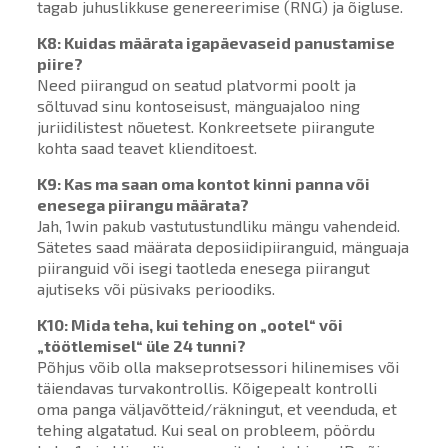
tagab juhuslikkuse genereerimise (RNG) ja õigluse.
K8: Kuidas määrata igapäevaseid panustamise
piire?
Need piirangud on seatud platvormi poolt ja
sõltuvad sinu kontoseisust, mänguajaloo ning
juriidilistest nõuetest. Konkreetsete piirangute
kohta saad teavet klienditoest.
K9: Kas ma saan oma kontot kinni panna või
enesega piirangu määrata?
Jah, 1win pakub vastutustundliku mängu vahendeid.
Sätetes saad määrata deposiidipiiranguid, mänguaja
piiranguid või isegi taotleda enesega piirangut
ajutiseks või püsivaks perioodiks.
K10: Mida teha, kui tehing on „ootel“ või
„töötlemisel“ üle 24 tunni?
Põhjus võib olla makseprotsessori hilinemises või
täiendavas turvakontrollis. Kõigepealt kontrolli
oma panga väljavõtteid/räkningut, et veenduda, et
tehing algatatud. Kui seal on probleem, pöördu