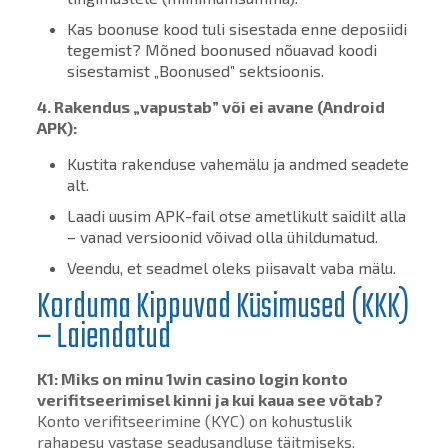
Kas boonuse kood tuli sisestada enne deposiidi
tegemist? Mõned boonused nõuavad koodi
sisestamist „Boonused” sektsioonis.
4. Rakendus „vapustab” või ei avane (Android
APK):
Kustita rakenduse vahemälu ja andmed seadete
alt.
Laadi uusim APK-fail otse ametlikult saidilt alla
– vanad versioonid võivad olla ühildumatud.
Veendu, et seadmel oleks piisavalt vaba mälu.
Korduma Kippuvad Küsimused (KKK)
– Laiendatud
K1: Miks on minu
1win casino login
konto
verifitseerimisel kinni ja kui kaua see võtab?
Konto verifitseerimine (KYC) on kohustuslik
rahapesu vastase seadusandluse täitmiseks.