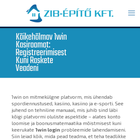
Kõikehõlmav 1win
Kasiraamat:
Registreerimisest
Kuni Raskete
Veadeni
1win on mitmekülgne platvorm, mis ühendab
spordiennustused, kasiino, kasiino ja e-sporti. See
juhend on tehniline manuaal, mis juhib sind läbi
kõigi platvormi oluliste aspektide – alates konto
loomise ja boonusmatemaatika mõistmisest kuni
keerukate
1win login
probleemide lahendamiseni.
Siin leiad kõik, mida pead teadma, et teha teadlikke