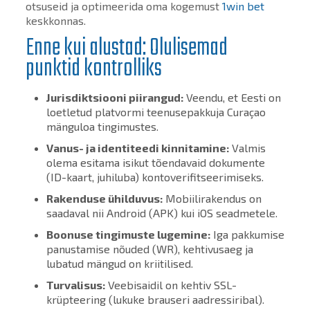
otsuseid ja optimeerida oma kogemust
1win bet
keskkonnas.
Enne kui alustad: Olulisemad
punktid kontrolliks
Jurisdiktsiooni piirangud:
Veendu, et Eesti on
loetletud platvormi teenusepakkuja Curaçao
mänguloa tingimustes.
Vanus- ja identiteedi kinnitamine:
Valmis
olema esitama isikut tõendavaid dokumente
(ID-kaart, juhiluba) kontoverifitseerimiseks.
Rakenduse ühilduvus:
Mobiilirakendus on
saadaval nii Android (APK) kui iOS seadmetele.
Boonuse tingimuste lugemine:
Iga pakkumise
panustamise nõuded (WR), kehtivusaeg ja
lubatud mängud on kriitilised.
Turvalisus:
Veebisaidil on kehtiv SSL-
krüpteering (lukuke brauseri aadressiribal).