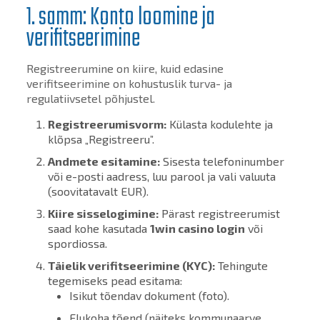
1. samm: Konto loomine ja
verifitseerimine
Registreerumine on kiire, kuid edasine
verifitseerimine on kohustuslik turva- ja
regulatiivsetel põhjustel.
Registreerumisvorm:
Külasta kodulehte ja
klõpsa „Registreeru”.
Andmete esitamine:
Sisesta telefoninumber
või e-posti aadress, luu parool ja vali valuuta
(soovitatavalt EUR).
Kiire sisselogimine:
Pärast registreerumist
saad kohe kasutada
1win casino login
või
spordiossa.
Täielik verifitseerimine (KYC):
Tehingute
tegemiseks pead esitama:
Isikut tõendav dokument (foto).
Elukoha tõend (näiteks kommunaarve