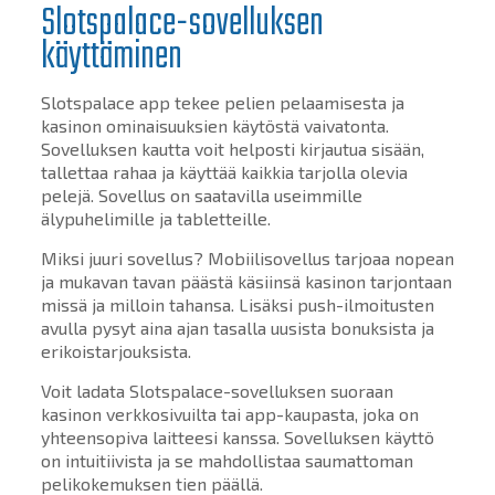
Slotspalace-sovelluksen
käyttäminen
Slotspalace app tekee pelien pelaamisesta ja
kasinon ominaisuuksien käytöstä vaivatonta.
Sovelluksen kautta voit helposti kirjautua sisään,
tallettaa rahaa ja käyttää kaikkia tarjolla olevia
pelejä. Sovellus on saatavilla useimmille
älypuhelimille ja tabletteille.
Miksi juuri sovellus? Mobiilisovellus tarjoaa nopean
ja mukavan tavan päästä käsiinsä kasinon tarjontaan
missä ja milloin tahansa. Lisäksi push-ilmoitusten
avulla pysyt aina ajan tasalla uusista bonuksista ja
erikoistarjouksista.
Voit ladata Slotspalace-sovelluksen suoraan
kasinon verkkosivuilta tai app-kaupasta, joka on
yhteensopiva laitteesi kanssa. Sovelluksen käyttö
on intuitiivista ja se mahdollistaa saumattoman
pelikokemuksen tien päällä.