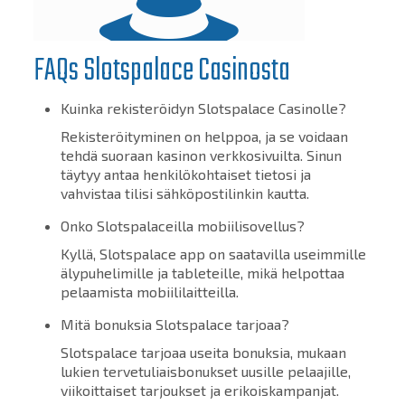
FAQs Slotspalace Casinosta
Kuinka rekisteröidyn Slotspalace Casinolle?
Rekisteröityminen on helppoa, ja se voidaan
tehdä suoraan kasinon verkkosivuilta. Sinun
täytyy antaa henkilökohtaiset tietosi ja
vahvistaa tilisi sähköpostilinkin kautta.
Onko Slotspalaceilla mobiilisovellus?
Kyllä, Slotspalace app on saatavilla useimmille
älypuhelimille ja tableteille, mikä helpottaa
pelaamista mobiililaitteilla.
Mitä bonuksia Slotspalace tarjoaa?
Slotspalace tarjoaa useita bonuksia, mukaan
lukien tervetuliaisbonukset uusille pelaajille,
viikoittaiset tarjoukset ja erikoiskampanjat.