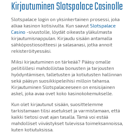
Kirjautuminen Slotspalace Casinolle
Slotspalace login on yksinkertainen prosessi, joka
alkaa kasinon kotisivulta. Kun saavut
Slotspalace
Casino
-sivustolle, löydät oikeasta yläkulmasta
kirjautumisnappulan. Kirjaudu sisään antamalla
sähköpostiosoitteesi ja salasanasi, jotka annoit
rekisteröityessäsi.
Miksi kirjautuminen on tärkeää? Pääsy omalle
pelitilillesi mahdollistaa bonusten ja tarjousten
hyödyntämisen, talletusten ja kotiutusten hallinnan
sekä pääsyn suosikkipeleihisi milloin tahansa.
Kirjautuminen Slotspalaceeseen on ensisijainen
askel, joka avaa ovet koko kasinokokemukselle.
Kun olet kirjautunut sisään, suosittelemme
tarkistamaan tilisi asetukset ja varmistamaan, että
kaikki tietosi ovat ajan tasalla. Tämä voi estää
mahdolliset viivästykset tulevissa toimeksannoissa,
kuten kotiutuksissa.