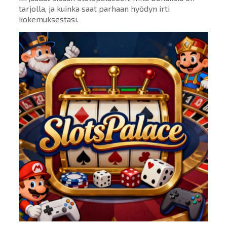
tarjolla, ja kuinka saat parhaan hyödyn irti
kokemuksestasi.