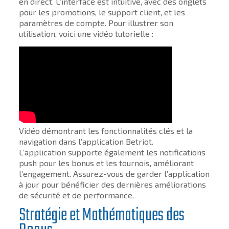
en direct. L’interface est intuitive, avec des onglets
pour les promotions, le support client, et les
paramètres de compte. Pour illustrer son
utilisation, voici une vidéo tutorielle :
Vidéo démontrant les fonctionnalités clés et la
navigation dans l’application Betriot.
L’application supporte également les notifications
push pour les bonus et les tournois, améliorant
l’engagement. Assurez-vous de garder l’application
à jour pour bénéficier des dernières améliorations
de sécurité et de performance.
Stratégie et Mathématiques des