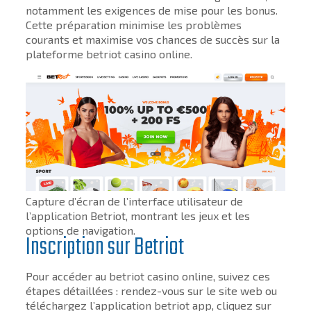
notamment les exigences de mise pour les bonus.
Cette préparation minimise les problèmes
courants et maximise vos chances de succès sur la
plateforme betriot casino online.
Capture d’écran de l’interface utilisateur de
l’application Betriot, montrant les jeux et les
options de navigation.
Inscription sur Betriot
Pour accéder au betriot casino online, suivez ces
étapes détaillées : rendez-vous sur le site web ou
téléchargez l’application betriot app, cliquez sur