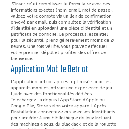
‘S’inscrire’ et remplissez le formulaire avec des
informations exactes (nom, email, mot de passe),
validez votre compte via un lien de confirmation
envoyé par email, puis complétez la vérification
d’identité en uploadant une pièce d’identité et un
justificatif de domicile. Ce processus, essentiel
pour la sécurité, prend généralement moins de 24
heures. Une fois vérifié, vous pouvez effectuer
votre premier dépôt et profiter des offres de
bienvenue.
Application Mobile Betriot
L’application betriot app est optimisée pour les
appareils mobiles, offrant une expérience de jeu
fluide avec des fonctionnalités dédiées.
Téléchargez-la depuis l’App Store d’Apple ou
Google Play Store selon votre appareil. Après
l’installation, connectez-vous avec vos identifiants
pour accéder à une bibliothèque de jeux incluant
des machines à sous, du blackjack, et de la roulette