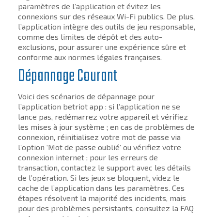
paramètres de l’application et évitez les
connexions sur des réseaux Wi-Fi publics. De plus,
l’application intègre des outils de jeu responsable,
comme des limites de dépôt et des auto-
exclusions, pour assurer une expérience sûre et
conforme aux normes légales françaises.
Dépannage Courant
Voici des scénarios de dépannage pour
l’application betriot app : si l’application ne se
lance pas, redémarrez votre appareil et vérifiez
les mises à jour système ; en cas de problèmes de
connexion, réinitialisez votre mot de passe via
l’option ‘Mot de passe oublié’ ou vérifiez votre
connexion internet ; pour les erreurs de
transaction, contactez le support avec les détails
de l’opération. Si les jeux se bloquent, videz le
cache de l’application dans les paramètres. Ces
étapes résolvent la majorité des incidents, mais
pour des problèmes persistants, consultez la FAQ