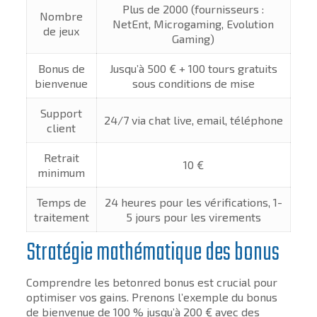
Plus de 2000 (fournisseurs :
Nombre
NetEnt, Microgaming, Evolution
de jeux
Gaming)
Bonus de
Jusqu’à 500 € + 100 tours gratuits
bienvenue
sous conditions de mise
Support
24/7 via chat live, email, téléphone
client
Retrait
10 €
minimum
Temps de
24 heures pour les vérifications, 1-
traitement
5 jours pour les virements
Stratégie mathématique des bonus
Comprendre les betonred bonus est crucial pour
optimiser vos gains. Prenons l’exemple du bonus
de bienvenue de 100 % jusqu’à 200 € avec des