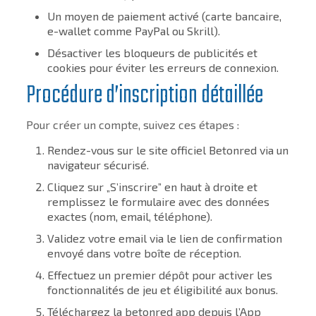
Un moyen de paiement activé (carte bancaire,
e-wallet comme PayPal ou Skrill).
Désactiver les bloqueurs de publicités et
cookies pour éviter les erreurs de connexion.
Procédure d’inscription détaillée
Pour créer un compte, suivez ces étapes :
Rendez-vous sur le site officiel Betonred via un
navigateur sécurisé.
Cliquez sur „S’inscrire” en haut à droite et
remplissez le formulaire avec des données
exactes (nom, email, téléphone).
Validez votre email via le lien de confirmation
envoyé dans votre boîte de réception.
Effectuez un premier dépôt pour activer les
fonctionnalités de jeu et éligibilité aux bonus.
Téléchargez la betonred app depuis l’App