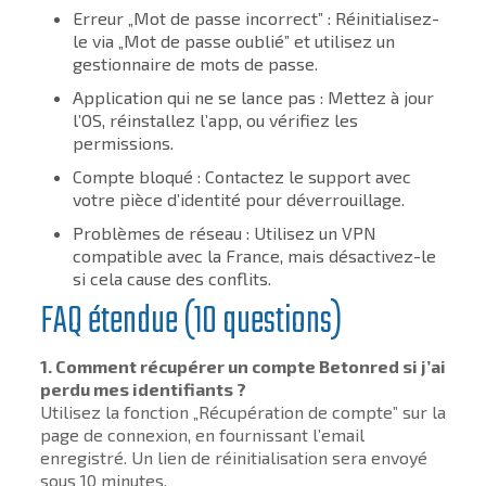
Erreur „Mot de passe incorrect” : Réinitialisez-
le via „Mot de passe oublié” et utilisez un
gestionnaire de mots de passe.
Application qui ne se lance pas : Mettez à jour
l’OS, réinstallez l’app, ou vérifiez les
permissions.
Compte bloqué : Contactez le support avec
votre pièce d’identité pour déverrouillage.
Problèmes de réseau : Utilisez un VPN
compatible avec la France, mais désactivez-le
si cela cause des conflits.
FAQ étendue (10 questions)
1. Comment récupérer un compte Betonred si j’ai
perdu mes identifiants ?
Utilisez la fonction „Récupération de compte” sur la
page de connexion, en fournissant l’email
enregistré. Un lien de réinitialisation sera envoyé
sous 10 minutes.