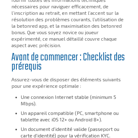
nécessaires pour naviguer efficacement, de
l’inscription au retrait, en mettant l’accent sur la
résolution des problèmes courants, l’utilisation de
la betonred app, et la maximisation des betonred
bonus. Que vous soyez novice ou joueur
expérimenté, ce manuel détaillé couvre chaque
aspect avec précision.
Avant de commencer : Checklist des
prérequis
Assurez-vous de disposer des éléments suivants
pour une expérience optimale :
Une connexion Internet stable (minimum 5
Mbps).
Un appareil compatible (PC, smartphone ou
tablette avec iOS 12+ ou Android 8+).
Un document d’identité valide (passeport ou
carte d’identité) pour la vérification KYC.