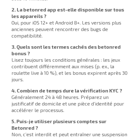
2. La betonred app est-elle disponible sur tous
les appareils ?
Oui, pour iOS 12+ et Android 8+. Les versions plus
anciennes peuvent rencontrer des bugs de
compatibilité.
3. Quels sont les termes cachés des betonred
bonus ?
Lisez toujours les conditions générales : les jeux
contribuent différemment aux mises (p. ex., la
roulette live à 10 %), et les bonus expirent après 30
jours.
4. Combien de temps dure la vérification KYC ?
Généralement 24 à 48 heures. Préparez un
justificatif de domicile et une pièce d’identité pour
accélérer le processus.
5. Puis-je utiliser plusieurs comptes sur
Betonred ?
Non, c’est interdit et peut entraîner une suspension