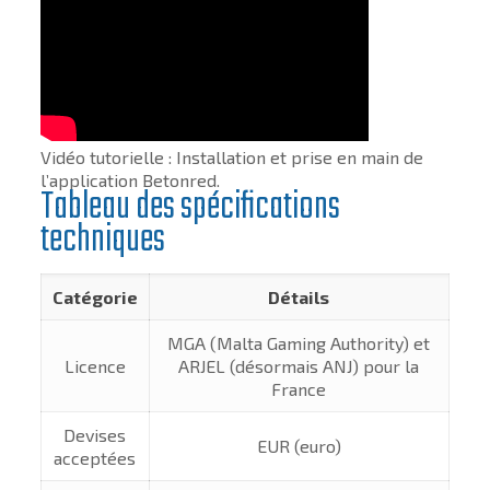
Vidéo tutorielle : Installation et prise en main de
l’application Betonred.
Tableau des spécifications
techniques
Catégorie
Détails
MGA (Malta Gaming Authority) et
Licence
ARJEL (désormais ANJ) pour la
France
Devises
EUR (euro)
acceptées