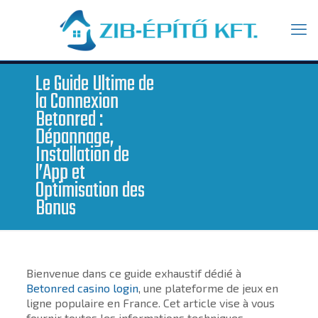
Le Guide Ultime de
la Connexion
Betonred :
Dépannage,
Installation de
l’App et
Optimisation des
Bonus
Bienvenue dans ce guide exhaustif dédié à
Betonred casino login
, une plateforme de jeux en
ligne populaire en France. Cet article vise à vous
fournir toutes les informations techniques