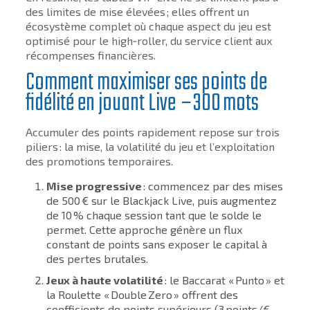
des limites de mise élevées ; elles offrent un
écosystème complet où chaque aspect du jeu est
optimisé pour le high‑roller, du service client aux
récompenses financières.
Comment maximiser ses points de
fidélité en jouant Live – 300 mots
Accumuler des points rapidement repose sur trois
piliers : la mise, la volatilité du jeu et l’exploitation
des promotions temporaires.
Mise progressive
: commencez par des mises
de 500 € sur le Blackjack Live, puis augmentez
de 10 % chaque session tant que le solde le
permet. Cette approche génère un flux
constant de points sans exposer le capital à
des pertes brutales.
Jeux à haute volatilité
: le Baccarat « Punto » et
la Roulette « Double Zero » offrent des
coefficients de points supérieurs (3 points/€