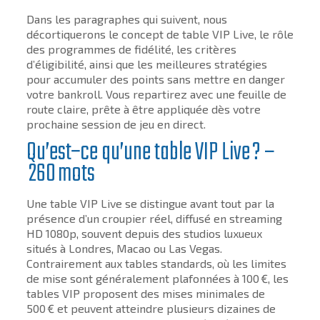
Dans les paragraphes qui suivent, nous
décortiquerons le concept de table VIP Live, le rôle
des programmes de fidélité, les critères
d’éligibilité, ainsi que les meilleures stratégies
pour accumuler des points sans mettre en danger
votre bankroll. Vous repartirez avec une feuille de
route claire, prête à être appliquée dès votre
prochaine session de jeu en direct.
Qu’est‑ce qu’une table VIP Live ? –
260 mots
Une table VIP Live se distingue avant tout par la
présence d’un croupier réel, diffusé en streaming
HD 1080p, souvent depuis des studios luxueux
situés à Londres, Macao ou Las Vegas.
Contrairement aux tables standards, où les limites
de mise sont généralement plafonnées à 100 €, les
tables VIP proposent des mises minimales de
500 € et peuvent atteindre plusieurs dizaines de