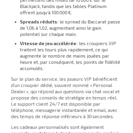
Blackjack, tandis que les tables Platinum
offrent jusqu’à 100 000 €.
Spreads réduits
: le spread du Baccarat passe
de 1,06 à 1,02, augmentant ainsi le gain
potentiel sur chaque main.
Vitesse de jeu accélérée
: les croupiers VIP
traitent les tours plus rapidement, ce qui
augmente le nombre de mains jouées par
heure et, par conséquent, les points de fidélité
accumulés.
Sur le plan du service, les joueurs VIP bénéficient
d’un croupier dédié, souvent nommé « Personal
Dealer », qui répond aux questions via chat vocal et
propose des conseils de stratégie en temps réel.
Le support client 24/7 est disponible par
téléphone, messagerie instantanée et email, avec
des temps de réponse inférieurs à 30 secondes.
Les cadeaux personnalisés sont également