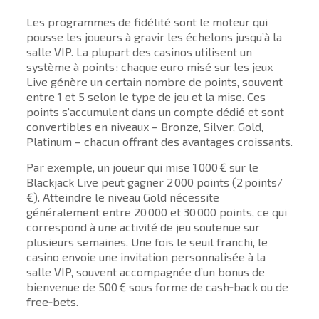
Les programmes de fidélité sont le moteur qui
pousse les joueurs à gravir les échelons jusqu’à la
salle VIP. La plupart des casinos utilisent un
système à points : chaque euro misé sur les jeux
Live génère un certain nombre de points, souvent
entre 1 et 5 selon le type de jeu et la mise. Ces
points s’accumulent dans un compte dédié et sont
convertibles en niveaux – Bronze, Silver, Gold,
Platinum – chacun offrant des avantages croissants.
Par exemple, un joueur qui mise 1 000 € sur le
Blackjack Live peut gagner 2 000 points (2 points/
€). Atteindre le niveau Gold nécessite
généralement entre 20 000 et 30 000 points, ce qui
correspond à une activité de jeu soutenue sur
plusieurs semaines. Une fois le seuil franchi, le
casino envoie une invitation personnalisée à la
salle VIP, souvent accompagnée d’un bonus de
bienvenue de 500 € sous forme de cash‑back ou de
free‑bets.