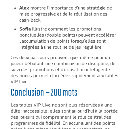
Alex
montre l’importance d’une stratégie de
mise progressive et de la réutilisation des
cash‑back.
Sofia
illustre comment les promotions
ponctuelles (double points) peuvent accélérer
l’accumulation de points lorsqu’elles sont
intégrées à une routine de jeu régulière.
Ces deux parcours prouvent que, même pour un
joueur débutant, une combinaison de discipline, de
suivi des promotions et d’utilisation intelligente
des bonus permet d’accéder rapidement aux tables
VIP Live.
Conclusion – 200 mots
Les tables VIP Live ne sont plus réservées à une
élite inaccessible ; elles sont aujourd’hui à la portée
des joueurs qui comprennent le rôle central des
programmes de fidélité. En accumulant des points
grâce à des mises régulières, en respectant les