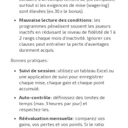
surtout si les exigences de mise (wagering)
sont élevées (ex. 30 x le bonus).
Mauvaise lecture des conditions
: les
programmes pénalisent souvent les joueurs
inactifs en réduisant le niveau de fidélité de 1 à
2 rangs chaque mois d’inactivité. Ignorer ces
clauses peut entraîner la perte d’avantages
durement acquis.
Bonnes pratiques :
Suivi de session
: utilisez un tableau Excel ou
une application de suivi pour enregistrer
chaque mise, chaque gain et chaque point
accumulé.
Auto‑contrôle
: définissez des limites de
temps (max. 3 heures par jour) et
respectez‑les.
Réévaluation mensuelle
: comparez vos
gains, vos pertes et vos points. Si le ratio