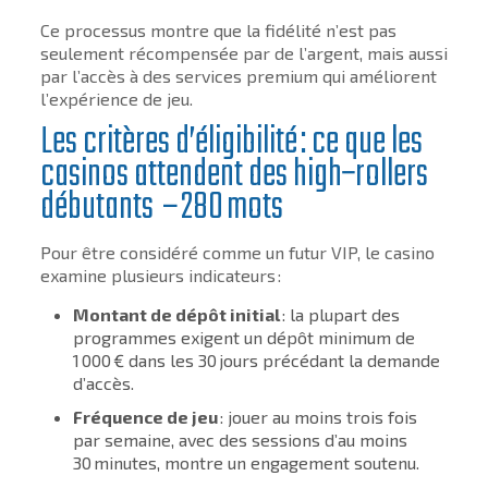
Ce processus montre que la fidélité n’est pas
seulement récompensée par de l’argent, mais aussi
par l’accès à des services premium qui améliorent
l’expérience de jeu.
Les critères d’éligibilité : ce que les
casinos attendent des high‑rollers
débutants – 280 mots
Pour être considéré comme un futur VIP, le casino
examine plusieurs indicateurs :
Montant de dépôt initial
: la plupart des
programmes exigent un dépôt minimum de
1 000 € dans les 30 jours précédant la demande
d’accès.
Fréquence de jeu
: jouer au moins trois fois
par semaine, avec des sessions d’au moins
30 minutes, montre un engagement soutenu.