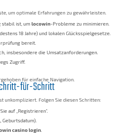
ste, um optimale Erfahrungen zu gewährleisten.
 stabil ist, um
locowin
-Probleme zu minimieren.
estens 18 Jahre) und lokalen Glücksspielgesetze.
rprüfung bereit.
rch, insbesondere die Umsatzanforderungen.
egs Zugriff.
rgehoben für einfache Navigation.
chritt-für-Schritt
st unkompliziert. Folgen Sie diesen Schritten:
Sie auf „Registrieren”.
, Geburtsdatum).
owin casino login
.