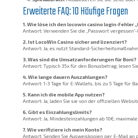
Erweiterte FAQ: 10 Häufige Fragen
1. Wie löse ich den
locowin casino login
-Fehler 
Antwort: Verwenden Sie die „Passwort vergessen”-F
2. Ist LocoWin Casino sicher und lizenziert?
Antwort: Ja, es nutzt Standard-Sicherheitsmaßnahm
3. Was sind die Umsatzanforderungen für Boni?
Antwort: Typisch 35x für den Bonusbetrag; lesen Si
4. Wie lange dauern Auszahlungen?
Antwort: 1-3 Tage für E-Wallets, bis zu 5 Tage für 
5. Kann ich die mobile App nutzen?
Antwort: Ja, laden Sie sie von der offiziellen Websi
6. Gibt es Einzahlungslimits?
Antwort: Ja, Mindesteinzahlungen ab 10€; maximale 
7. Wie verifiziere ich mein Konto?
Antwort: Senden Sie Ausweiskopien per E-Mail an 