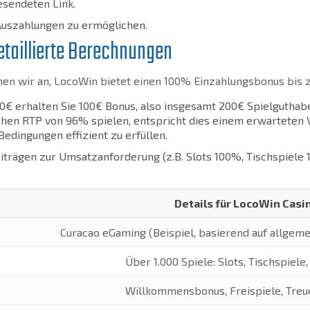
esendeten Link.
m Auszahlungen zu ermöglichen.
taillierte Berechnungen
hmen wir an, LocoWin bietet einen 100% Einzahlungsbonus bis
00€ erhalten Sie 100€ Bonus, also insgesamt 200€ Spielgutha
ichen RTP von 96% spielen, entspricht dies einem erwarteten 
Bedingungen effizient zu erfüllen.
iträgen zur Umsatzanforderung (z.B. Slots 100%, Tischspiele
Details für LocoWin Casi
Curacao eGaming (Beispiel, basierend auf allgem
Über 1.000 Spiele: Slots, Tischspiele
Willkommensbonus, Freispiele, Tr