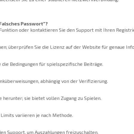
„Falsches Passwort”?
unktion oder kontaktieren Sie den Support mit Ihren Registri
en; überprüfen Sie die Lizenz auf der Website für genaue Inf
e die Bedingungen für spielspezifische Beiträge.
Banküberweisungen, abhängig von der Verifizierung.
te herunter; sie bietet vollen Zugang zu Spielen.
Limits variieren je nach Methode.
den Support, um Auszahlungen freizuschalten.