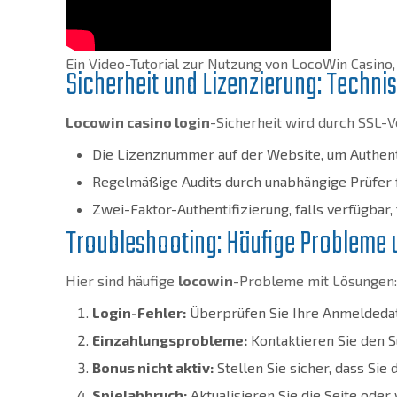
Ein Video-Tutorial zur Nutzung von LocoWin Casino,
Sicherheit und Lizenzierung: Techn
Locowin casino login
-Sicherheit wird durch SSL-V
Die Lizenznummer auf der Website, um Authenti
Regelmäßige Audits durch unabhängige Prüfer fü
Zwei-Faktor-Authentifizierung, falls verfügbar,
Troubleshooting: Häufige Probleme
Hier sind häufige
locowin
-Probleme mit Lösungen
Login-Fehler:
Überprüfen Sie Ihre Anmeldedat
Einzahlungsprobleme:
Kontaktieren Sie den S
Bonus nicht aktiv:
Stellen Sie sicher, dass Si
Spielabbruch:
Aktualisieren Sie die Seite ode