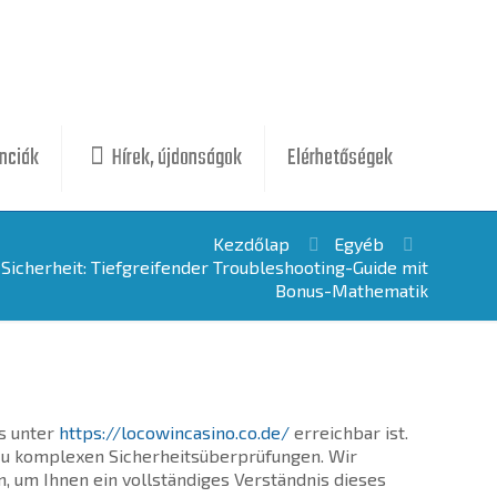
nciák
Hírek, újdonságok
Elérhetőségek
Kezdőlap
Egyéb
Sicherheit: Tiefgreifender Troubleshooting-Guide mit
Bonus-Mathematik
s unter
https://locowincasino.co.de/
erreichbar ist.
zu komplexen Sicherheitsüberprüfungen. Wir
 um Ihnen ein vollständiges Verständnis dieses