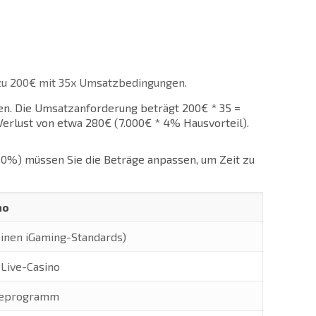
 zu 200€ mit 35x Umsatzbedingungen.
ben. Die Umsatzanforderung beträgt 200€ * 35 =
Verlust von etwa 280€ (7.000€ * 4% Hausvorteil).
 10%) müssen Sie die Beträge anpassen, um Zeit zu
no
einen iGaming-Standards)
, Live-Casino
eueprogramm