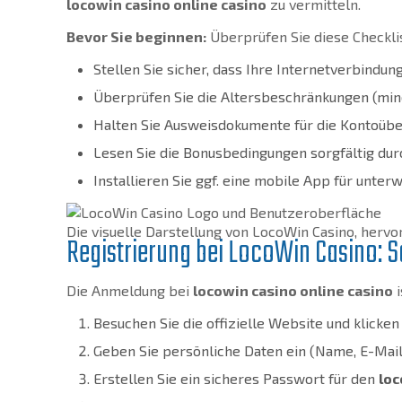
locowin casino online casino
zu vermitteln.
Bevor Sie beginnen:
Überprüfen Sie diese Checkli
Stellen Sie sicher, dass Ihre Internetverbindung
Überprüfen Sie die Altersbeschränkungen (mind
Halten Sie Ausweisdokumente für die Kontoübe
Lesen Sie die Bonusbedingungen sorgfältig du
Installieren Sie ggf. eine mobile App für unterw
Die visuelle Darstellung von LocoWin Casino, hervo
Registrierung bei LocoWin Casino: S
Die Anmeldung bei
locowin casino online casino
i
Besuchen Sie die offizielle Website und klicken 
Geben Sie persönliche Daten ein (Name, E-Mail
Erstellen Sie ein sicheres Passwort für den
loc