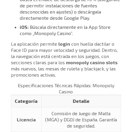
de permitir instalaciones de fuentes
desconocidas en ajustes) o descárgala
directamente desde Google Play.
iOS:
Búscala directamente en la App Store
como „Monopoly Casino”.
La aplicación permite
login
con huella dactilar o
Face ID para mayor velocidad y seguridad. Dentro,
la navegación está centrada en los juegos, con
secciones claras para los
monopoly casino slots
más nuevos, las mesas de ruleta y blackjack, y las
promociones activas.
Especificaciones Técnicas Rápidas: Monopoly
Casino
Categoría
Detalle
Comisión de Juego de Malta
Licencia
(MGA) y DGOJ de España. Garantía
de seguridad.