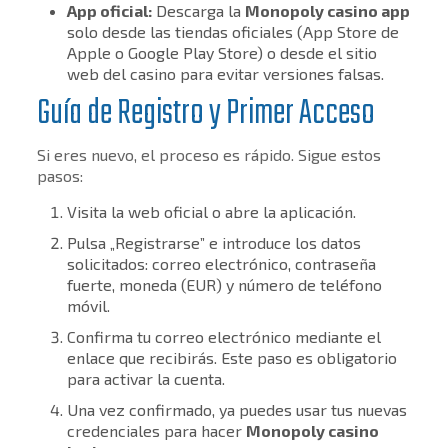
App oficial:
Descarga la
Monopoly casino app
solo desde las tiendas oficiales (App Store de
Apple o Google Play Store) o desde el sitio
web del casino para evitar versiones falsas.
Guía de Registro y Primer Acceso
Si eres nuevo, el proceso es rápido. Sigue estos
pasos:
Visita la web oficial o abre la aplicación.
Pulsa „Registrarse” e introduce los datos
solicitados: correo electrónico, contraseña
fuerte, moneda (EUR) y número de teléfono
móvil.
Confirma tu correo electrónico mediante el
enlace que recibirás. Este paso es obligatorio
para activar la cuenta.
Una vez confirmado, ya puedes usar tus nuevas
credenciales para hacer
Monopoly casino