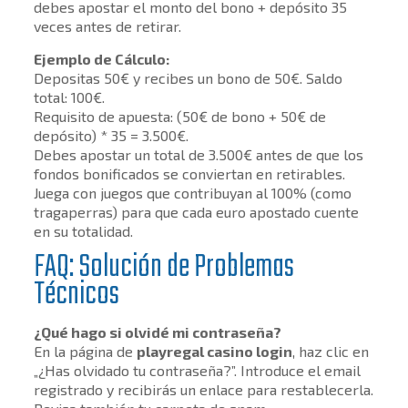
debes apostar el monto del bono + depósito 35
veces antes de retirar.
Ejemplo de Cálculo:
Depositas 50€ y recibes un bono de 50€. Saldo
total: 100€.
Requisito de apuesta: (50€ de bono + 50€ de
depósito) * 35 = 3.500€.
Debes apostar un total de 3.500€ antes de que los
fondos bonificados se conviertan en retirables.
Juega con juegos que contribuyan al 100% (como
tragaperras) para que cada euro apostado cuente
en su totalidad.
FAQ: Solución de Problemas
Técnicos
¿Qué hago si olvidé mi contraseña?
En la página de
playregal casino login
, haz clic en
„¿Has olvidado tu contraseña?”. Introduce el email
registrado y recibirás un enlace para restablecerla.