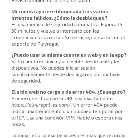
Revisa también tu carpeta de spam.
Mi cuenta aparece bloqueada tras varios
intentos fallidos. ¿Cómo la desbloqueo?
Es una medida de seguridad automática. Espera 15-
30 minutos y vuelve a intentarlo con las
credenciales correctas. Si persiste, contacta con el
soporte de Playregal.
¿Puedo usar la misma cuenta en web y en la app?
Sí, tu cuenta es única y accesible desde múltiples
dispositivos. No puedes iniciar sesión
simultáneamente desde dos lugares por motivos
de seguridad.
El sitio web no carga o da error 404. ¿Es seguro?
Primero, verifica que la URL sea exactamente
https://playregal-es.com/
. Un error 404 puede
indicar mantenimiento o un bloqueo temporal por
tu ISP. Usa una conexión VPN fiable o espera unas
horas.
Dominar el proceso de acceso es más que recordar