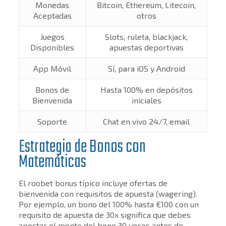
Monedas
Bitcoin, Ethereum, Litecoin,
Aceptadas
otros
Juegos
Slots, ruleta, blackjack,
Disponibles
apuestas deportivas
App Móvil
Sí, para iOS y Android
Bonos de
Hasta 100% en depósitos
Bienvenida
iniciales
Soporte
Chat en vivo 24/7, email
Estrategia de Bonos con
Matemáticas
El roobet bonus típico incluye ofertas de
bienvenida con requisitos de apuesta (wagering).
Por ejemplo, un bono del 100% hasta €100 con un
requisito de apuesta de 30x significa que debes
apostar el monto del bono 30 veces antes de