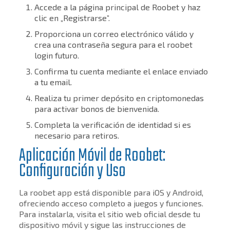
Accede a la página principal de Roobet y haz
clic en „Registrarse”.
Proporciona un correo electrónico válido y
crea una contraseña segura para el roobet
login futuro.
Confirma tu cuenta mediante el enlace enviado
a tu email.
Realiza tu primer depósito en criptomonedas
para activar bonos de bienvenida.
Completa la verificación de identidad si es
necesario para retiros.
Aplicación Móvil de Roobet:
Configuración y Uso
La roobet app está disponible para iOS y Android,
ofreciendo acceso completo a juegos y funciones.
Para instalarla, visita el sitio web oficial desde tu
dispositivo móvil y sigue las instrucciones de