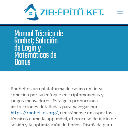
Manual Técnico de
Roobet: Solución
de Login y
Matemáticas de
Bonus
Roobet es una plataforma de casino en línea
conocida por su enfoque en criptomonedas y
juegos innovadores. Esta guía proporciona
instrucciones detalladas para navegar por
https://roobet-es.org/
, centrándose en aspectos
técnicos como la app móvil, el proceso de inicio de
sesión y la optimización de bonos. Diseñada para