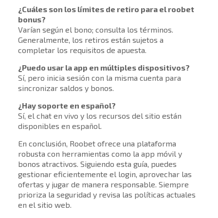
¿Cuáles son los límites de retiro para el roobet
bonus?
Varían según el bono; consulta los términos.
Generalmente, los retiros están sujetos a
completar los requisitos de apuesta.
¿Puedo usar la app en múltiples dispositivos?
Sí, pero inicia sesión con la misma cuenta para
sincronizar saldos y bonos.
¿Hay soporte en español?
Sí, el chat en vivo y los recursos del sitio están
disponibles en español.
En conclusión, Roobet ofrece una plataforma
robusta con herramientas como la app móvil y
bonos atractivos. Siguiendo esta guía, puedes
gestionar eficientemente el login, aprovechar las
ofertas y jugar de manera responsable. Siempre
prioriza la seguridad y revisa las políticas actuales
en el sitio web.