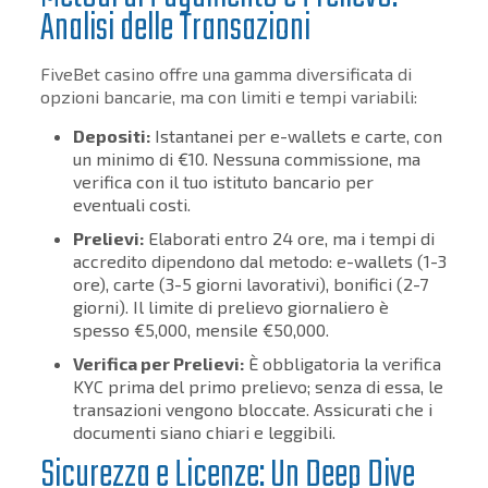
Analisi delle Transazioni
FiveBet casino offre una gamma diversificata di
opzioni bancarie, ma con limiti e tempi variabili:
Depositi:
Istantanei per e-wallets e carte, con
un minimo di €10. Nessuna commissione, ma
verifica con il tuo istituto bancario per
eventuali costi.
Prelievi:
Elaborati entro 24 ore, ma i tempi di
accredito dipendono dal metodo: e-wallets (1-3
ore), carte (3-5 giorni lavorativi), bonifici (2-7
giorni). Il limite di prelievo giornaliero è
spesso €5,000, mensile €50,000.
Verifica per Prelievi:
È obbligatoria la verifica
KYC prima del primo prelievo; senza di essa, le
transazioni vengono bloccate. Assicurati che i
documenti siano chiari e leggibili.
Sicurezza e Licenze: Un Deep Dive