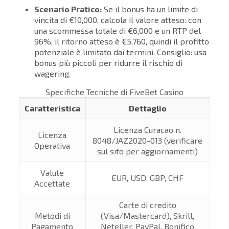
Scenario Pratico:
Se il bonus ha un limite di
vincita di €10,000, calcola il valore atteso: con
una scommessa totale di €6,000 e un RTP del
96%, il ritorno atteso è €5,760, quindi il profitto
potenziale è limitato dai termini. Consiglio: usa
bonus più piccoli per ridurre il rischio di
wagering.
Specifiche Tecniche di FiveBet Casino
Caratteristica
Dettaglio
Licenza Curacao n.
Licenza
8048/JAZ2020-013 (verificare
Operativa
sul sito per aggiornamenti)
Valute
EUR, USD, GBP, CHF
Accettate
Carte di credito
Metodi di
(Visa/Mastercard), Skrill,
Pagamento
Neteller, PayPal, Bonifico