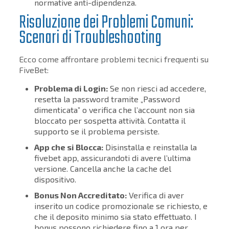
normative anti-dipendenza.
Risoluzione dei Problemi Comuni:
Scenari di Troubleshooting
Ecco come affrontare problemi tecnici frequenti su
FiveBet:
Problema di Login:
Se non riesci ad accedere,
resetta la password tramite „Password
dimenticata” o verifica che l’account non sia
bloccato per sospetta attività. Contatta il
supporto se il problema persiste.
App che si Blocca:
Disinstalla e reinstalla la
fivebet app, assicurandoti di avere l’ultima
versione. Cancella anche la cache del
dispositivo.
Bonus Non Accreditato:
Verifica di aver
inserito un codice promozionale se richiesto, e
che il deposito minimo sia stato effettuato. I
bonus possono richiedere fino a 1 ora per