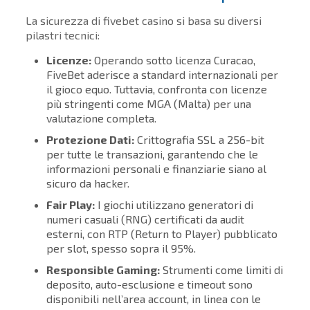
La sicurezza di fivebet casino si basa su diversi
pilastri tecnici:
Licenze:
Operando sotto licenza Curacao,
FiveBet aderisce a standard internazionali per
il gioco equo. Tuttavia, confronta con licenze
più stringenti come MGA (Malta) per una
valutazione completa.
Protezione Dati:
Crittografia SSL a 256-bit
per tutte le transazioni, garantendo che le
informazioni personali e finanziarie siano al
sicuro da hacker.
Fair Play:
I giochi utilizzano generatori di
numeri casuali (RNG) certificati da audit
esterni, con RTP (Return to Player) pubblicato
per slot, spesso sopra il 95%.
Responsible Gaming:
Strumenti come limiti di
deposito, auto-esclusione e timeout sono
disponibili nell’area account, in linea con le