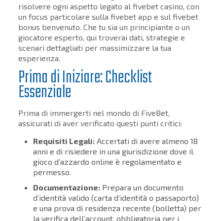
risolvere ogni aspetto legato al fivebet casino, con
un focus particolare sulla fivebet app e sul fivebet
bonus benvenuto. Che tu sia un principiante o un
giocatore esperto, qui troverai dati, strategie e
scenari dettagliati per massimizzare la tua
esperienza.
Prima di Iniziare: Checklist
Essenziale
Prima di immergerti nel mondo di FiveBet,
assicurati di aver verificato questi punti critici:
Requisiti Legali:
Accertati di avere almeno 18
anni e di risiedere in una giurisdizione dove il
gioco d’azzardo online è regolamentato e
permesso.
Documentazione:
Prepara un documento
d’identità valido (carta d’identità o passaporto)
e una prova di residenza recente (bolletta) per
la verifica dell’account, obbligatoria per i