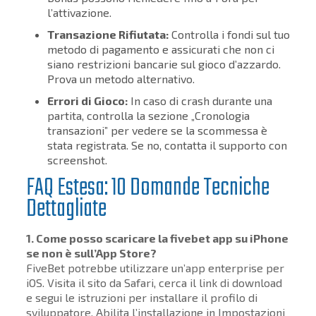
l’attivazione.
Transazione Rifiutata:
Controlla i fondi sul tuo
metodo di pagamento e assicurati che non ci
siano restrizioni bancarie sul gioco d’azzardo.
Prova un metodo alternativo.
Errori di Gioco:
In caso di crash durante una
partita, controlla la sezione „Cronologia
transazioni” per vedere se la scommessa è
stata registrata. Se no, contatta il supporto con
screenshot.
FAQ Estesa: 10 Domande Tecniche
Dettagliate
1. Come posso scaricare la fivebet app su iPhone
se non è sull’App Store?
FiveBet potrebbe utilizzare un’app enterprise per
iOS. Visita il sito da Safari, cerca il link di download
e segui le istruzioni per installare il profilo di
sviluppatore. Abilita l’installazione in Impostazioni