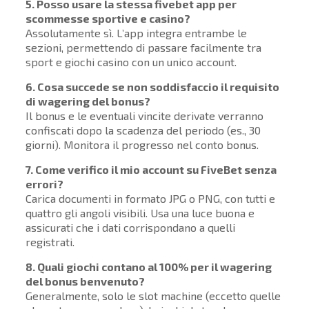
5. Posso usare la stessa fivebet app per
scommesse sportive e casino?
Assolutamente sì. L’app integra entrambe le
sezioni, permettendo di passare facilmente tra
sport e giochi casino con un unico account.
6. Cosa succede se non soddisfaccio il requisito
di wagering del bonus?
Il bonus e le eventuali vincite derivate verranno
confiscati dopo la scadenza del periodo (es., 30
giorni). Monitora il progresso nel conto bonus.
7. Come verifico il mio account su FiveBet senza
errori?
Carica documenti in formato JPG o PNG, con tutti e
quattro gli angoli visibili. Usa una luce buona e
assicurati che i dati corrispondano a quelli
registrati.
8. Quali giochi contano al 100% per il wagering
del bonus benvenuto?
Generalmente, solo le slot machine (eccetto quelle