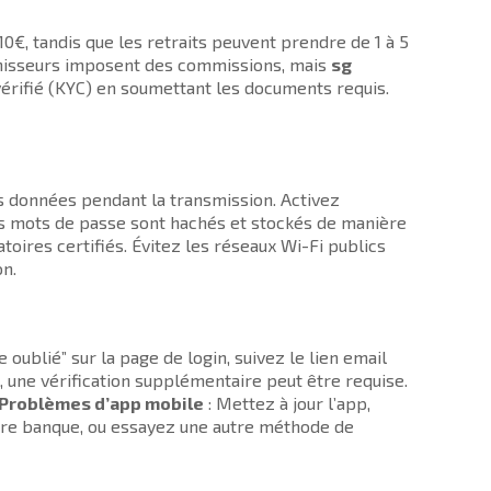
0€, tandis que les retraits peuvent prendre de 1 à 5
ournisseurs imposent des commissions, mais
sg
érifié (KYC) en soumettant les documents requis.
es données pendant la transmission. Activez
Les mots de passe sont hachés et stockés de manière
oires certifiés. Évitez les réseaux Wi-Fi publics
on.
 oublié” sur la page de login, suivez le lien email
s, une vérification supplémentaire peut être requise.
Problèmes d’app mobile
: Mettez à jour l’app,
otre banque, ou essayez une autre méthode de