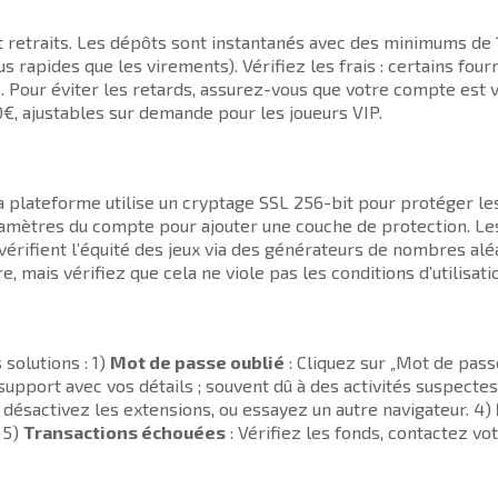
 retraits. Les dépôts sont instantanés avec des minimums de 1
lus rapides que les virements). Vérifiez les frais : certains f
 Pour éviter les retards, assurez-vous que votre compte est v
0€, ajustables sur demande pour les joueurs VIP.
La plateforme utilise un cryptage SSL 256-bit pour protéger l
paramètres du compte pour ajouter une couche de protection. 
érifient l’équité des jeux via des générateurs de nombres aléat
, mais vérifiez que cela ne viole pas les conditions d’utilisati
solutions : 1)
Mot de passe oublié
: Cliquez sur „Mot de passe
support avec vos détails ; souvent dû à des activités suspecte
, désactivez les extensions, ou essayez un autre navigateur. 4)
 5)
Transactions échouées
: Vérifiez les fonds, contactez v