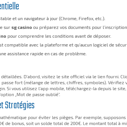
ntielle
able et un navigateur à jour (Chrome, Firefox, etc.).
de sur
sg casino
ou préparez vos documents pour l’inscription (
ino
pour comprendre les conditions avant de déposer.
t compatible avec la plateforme et qu’aucun logiciel de sécuri
une assistance rapide en cas de problème.
n
détaillées. D’abord, visitez le site officiel via le lien fourni. 
 passe fort (mélange de lettres, chiffres, symboles). Vérifiez
gin. Si vous utilisez l’app mobile, téléchargez-la depuis le si
 l’option „Mot de passe oublié”.
t Stratégies
thématique pour éviter les pièges. Par exemple, supposons 
€ de bonus, soit un solde total de 200€. Le montant total à mi