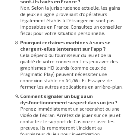
sont-ils taxés en France ?
Non. Selon la jurisprudence actuelle, les gains
de jeux en ligne provenant d’opérateurs
légalement établis à l’étranger ne sont pas
imposables en France. Consultez un conseiller
fiscal pour votre situation personnelle.
Pourquoi certaines machines à sous se
chargent-elles lentement sur l’app ?
Cela dépend du fournisseur du jeu et de la
qualité de votre connexion. Les jeux avec des
graphismes HD lourds (comme ceux de
Pragmatic Play) peuvent nécessiter une
connexion stable en 4G/Wi-Fi. Essayez de
fermer les autres applications en arrière-plan.
Comment signaler un bug ou un
dysfonctionnement suspect dans un jeu ?
Prenez immédiatement un screenshot ou une
vidéo de l’écran. Arrêtez de jouer sur ce jeu et
contactez le support de Casinozer avec les
preuves. Ils remonteront l’incident au
fournisseur du jeu pour investigation.