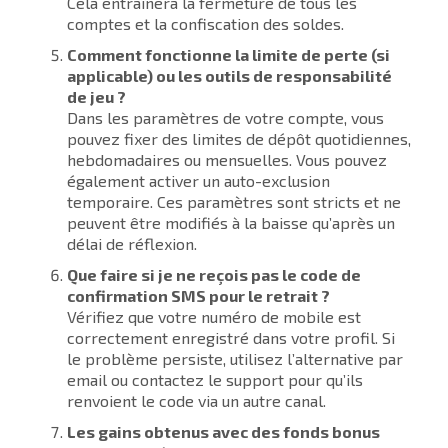
Cela entraînera la fermeture de tous les
comptes et la confiscation des soldes.
Comment fonctionne la limite de perte (si
applicable) ou les outils de responsabilité
de jeu ?
Dans les paramètres de votre compte, vous
pouvez fixer des limites de dépôt quotidiennes,
hebdomadaires ou mensuelles. Vous pouvez
également activer un auto-exclusion
temporaire. Ces paramètres sont stricts et ne
peuvent être modifiés à la baisse qu’après un
délai de réflexion.
Que faire si je ne reçois pas le code de
confirmation SMS pour le retrait ?
Vérifiez que votre numéro de mobile est
correctement enregistré dans votre profil. Si
le problème persiste, utilisez l’alternative par
email ou contactez le support pour qu’ils
renvoient le code via un autre canal.
Les gains obtenus avec des fonds bonus