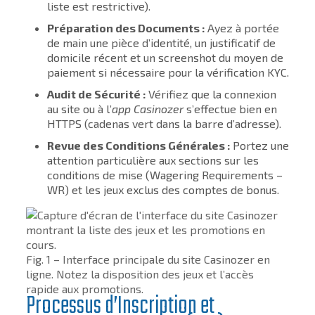
liste est restrictive).
Préparation des Documents :
Ayez à portée
de main une pièce d’identité, un justificatif de
domicile récent et un screenshot du moyen de
paiement si nécessaire pour la vérification KYC.
Audit de Sécurité :
Vérifiez que la connexion
au site ou à l’
app Casinozer
s’effectue bien en
HTTPS (cadenas vert dans la barre d’adresse).
Revue des Conditions Générales :
Portez une
attention particulière aux sections sur les
conditions de mise (Wagering Requirements –
WR) et les jeux exclus des comptes de bonus.
Fig. 1 – Interface principale du site Casinozer en
ligne. Notez la disposition des jeux et l’accès
rapide aux promotions.
Processus d’Inscription et