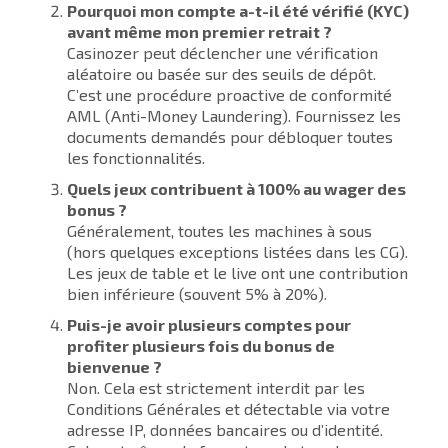
Pourquoi mon compte a-t-il été vérifié (KYC)
avant même mon premier retrait ?
Casinozer peut déclencher une vérification
aléatoire ou basée sur des seuils de dépôt.
C’est une procédure proactive de conformité
AML (Anti-Money Laundering). Fournissez les
documents demandés pour débloquer toutes
les fonctionnalités.
Quels jeux contribuent à 100% au wager des
bonus ?
Généralement, toutes les machines à sous
(hors quelques exceptions listées dans les CG).
Les jeux de table et le live ont une contribution
bien inférieure (souvent 5% à 20%).
Puis-je avoir plusieurs comptes pour
profiter plusieurs fois du bonus de
bienvenue ?
Non. Cela est strictement interdit par les
Conditions Générales et détectable via votre
adresse IP, données bancaires ou d’identité.