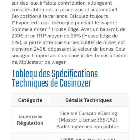
sur des jeux à faible contribution, allongeant
considérablement le processus et augmentant
l’exposition à la variance. Calculez toujours
l'”Expected Loss” théorique pendant le wager :
Somme à miser * House Edge. Avec un bankroll de
200€ et un RTP moyen de 96% (House Edge de
4%), la perte attendue sur les 6000€ de mises est
d’environ 240€, dépassant la valeur du bonus. Cela
souligne l’importance de choisir des bonus à faible
multiplicateur de wager.
Tableau des Spécifications
Techniques de Casinozer
Catégorie
Détails Techniques
Licence Curaçao eGaming
Licence &
(Master License 365/JAZ).
Régulation
Audits externes non publics.
+4000 jeux. Fournisseurs