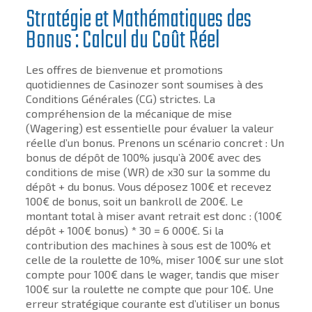
Stratégie et Mathématiques des
Bonus : Calcul du Coût Réel
Les offres de bienvenue et promotions
quotidiennes de Casinozer sont soumises à des
Conditions Générales (CG) strictes. La
compréhension de la mécanique de mise
(Wagering) est essentielle pour évaluer la valeur
réelle d’un bonus. Prenons un scénario concret : Un
bonus de dépôt de 100% jusqu’à 200€ avec des
conditions de mise (WR) de x30 sur la somme du
dépôt + du bonus. Vous déposez 100€ et recevez
100€ de bonus, soit un bankroll de 200€. Le
montant total à miser avant retrait est donc : (100€
dépôt + 100€ bonus) * 30 = 6 000€. Si la
contribution des machines à sous est de 100% et
celle de la roulette de 10%, miser 100€ sur une slot
compte pour 100€ dans le wager, tandis que miser
100€ sur la roulette ne compte que pour 10€. Une
erreur stratégique courante est d’utiliser un bonus