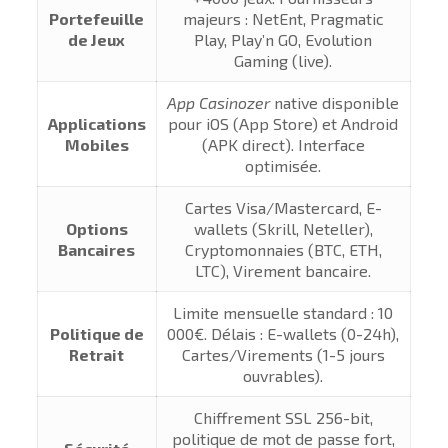
Portefeuille
majeurs : NetEnt, Pragmatic
de Jeux
Play, Play’n GO, Evolution
Gaming (live).
App Casinozer
native disponible
Applications
pour iOS (App Store) et Android
Mobiles
(APK direct). Interface
optimisée.
Cartes Visa/Mastercard, E-
Options
wallets (Skrill, Neteller),
Bancaires
Cryptomonnaies (BTC, ETH,
LTC), Virement bancaire.
Limite mensuelle standard : 10
Politique de
000€. Délais : E-wallets (0-24h),
Retrait
Cartes/Virements (1-5 jours
ouvrables).
Chiffrement SSL 256-bit,
politique de mot de passe fort,