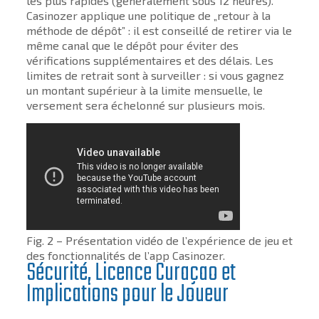
les plus rapides (généralement sous 12 heures).
Casinozer applique une politique de „retour à la
méthode de dépôt” : il est conseillé de retirer via le
même canal que le dépôt pour éviter des
vérifications supplémentaires et des délais. Les
limites de retrait sont à surveiller : si vous gagnez
un montant supérieur à la limite mensuelle, le
versement sera échelonné sur plusieurs mois.
Fig. 2 – Présentation vidéo de l’expérience de jeu et
des fonctionnalités de l’app Casinozer.
Sécurité, Licence Curaçao et
Implications pour le Joueur