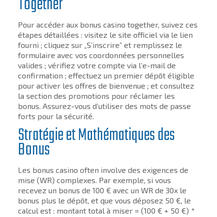
Together
Pour accéder aux bonus casino together, suivez ces
étapes détaillées : visitez le site officiel via le lien
fourni ; cliquez sur „S’inscrire” et remplissez le
formulaire avec vos coordonnées personnelles
valides ; vérifiez votre compte via l’e-mail de
confirmation ; effectuez un premier dépôt éligible
pour activer les offres de bienvenue ; et consultez
la section des promotions pour réclamer les
bonus. Assurez-vous d’utiliser des mots de passe
forts pour la sécurité.
Stratégie et Mathématiques des
Bonus
Les bonus casino often involve des exigences de
mise (WR) complexes. Par exemple, si vous
recevez un bonus de 100 € avec un WR de 30x le
bonus plus le dépôt, et que vous déposez 50 €, le
calcul est : montant total à miser = (100 € + 50 €) *