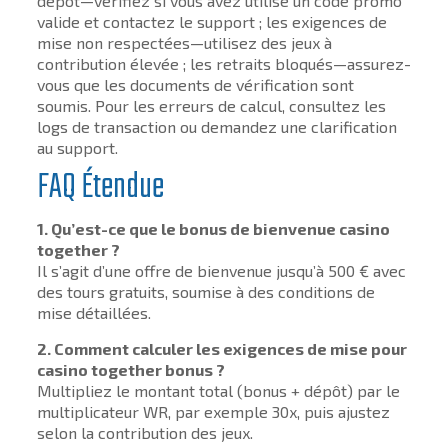
dépôt—vérifiez si vous avez utilisé un code promo
valide et contactez le support ; les exigences de
mise non respectées—utilisez des jeux à
contribution élevée ; les retraits bloqués—assurez-
vous que les documents de vérification sont
soumis. Pour les erreurs de calcul, consultez les
logs de transaction ou demandez une clarification
au support.
FAQ Étendue
1. Qu’est-ce que le bonus de bienvenue casino
together ?
Il s’agit d’une offre de bienvenue jusqu’à 500 € avec
des tours gratuits, soumise à des conditions de
mise détaillées.
2. Comment calculer les exigences de mise pour
casino together bonus ?
Multipliez le montant total (bonus + dépôt) par le
multiplicateur WR, par exemple 30x, puis ajustez
selon la contribution des jeux.