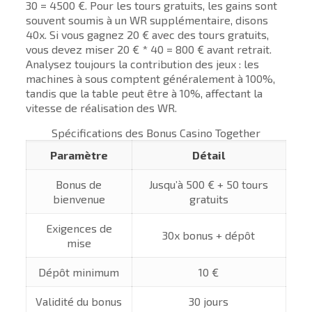
30 = 4500 €. Pour les tours gratuits, les gains sont
souvent soumis à un WR supplémentaire, disons
40x. Si vous gagnez 20 € avec des tours gratuits,
vous devez miser 20 € * 40 = 800 € avant retrait.
Analysez toujours la contribution des jeux : les
machines à sous comptent généralement à 100%,
tandis que la table peut être à 10%, affectant la
vitesse de réalisation des WR.
Spécifications des Bonus Casino Together
Paramètre
Détail
Bonus de
Jusqu’à 500 € + 50 tours
bienvenue
gratuits
Exigences de
30x bonus + dépôt
mise
Dépôt minimum
10 €
Validité du bonus
30 jours