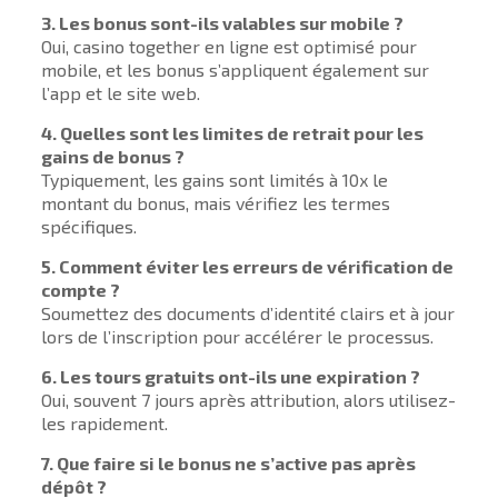
3. Les bonus sont-ils valables sur mobile ?
Oui, casino together en ligne est optimisé pour
mobile, et les bonus s’appliquent également sur
l’app et le site web.
4. Quelles sont les limites de retrait pour les
gains de bonus ?
Typiquement, les gains sont limités à 10x le
montant du bonus, mais vérifiez les termes
spécifiques.
5. Comment éviter les erreurs de vérification de
compte ?
Soumettez des documents d’identité clairs et à jour
lors de l’inscription pour accélérer le processus.
6. Les tours gratuits ont-ils une expiration ?
Oui, souvent 7 jours après attribution, alors utilisez-
les rapidement.
7. Que faire si le bonus ne s’active pas après
dépôt ?