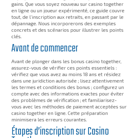
gains. Que vous soyez nouveau sur casino together
en ligne ou un joueur expérimenté, ce guide couvre
tout, de l’inscription aux retraits, en passant par le
dépannage. Nous incorporerons des exemples
concrets et des scénarios pour illustrer les points
clés.
Avant de commencer
Avant de plonger dans les bonus casino together,
assurez-vous de vérifier ces points essentiels :
vérifiez que vous avez au moins 18 ans et résidez
dans une juridiction autorisée ; lisez attentivement
les termes et conditions des bonus ; configurez un
compte avec des informations exactes pour éviter
des problèmes de vérification ; et familiarisez-
vous avec les méthodes de paiement acceptées sur
casino together en ligne. Cette préparation
minimisera les erreurs courantes.
Étapes d’inscription sur Casino