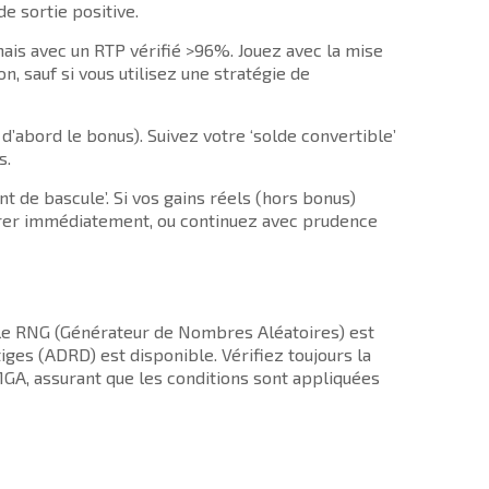
e sortie positive.
mais avec un RTP vérifié >96%. Jouez avec la mise
n, sauf si vous utilisez une stratégie de
abord le bonus). Suivez votre ‘solde convertible’
s.
nt de bascule’. Si vos gains réels (hors bonus)
etirer immédiatement, ou continuez avec prudence
e le RNG (Générateur de Nombres Aléatoires) est
iges (ADRD) est disponible. Vérifiez toujours la
GA, assurant que les conditions sont appliquées