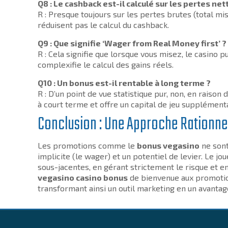
Q8 : Le cashback est-il calculé sur les pertes net
R : Presque toujours sur les pertes brutes (total m
réduisent pas le calcul du cashback.
Q9 : Que signifie ‘Wager from Real Money first’ ?
R : Cela signifie que lorsque vous misez, le casino 
complexifie le calcul des gains réels.
Q10 : Un bonus est-il rentable à long terme ?
R : D’un point de vue statistique pur, non, en raison
à court terme et offre un capital de jeu supplémenta
Conclusion : Une Approche Rationne
Les promotions comme le
bonus vegasino
ne sont
implicite (le wager) et un potentiel de levier. Le 
sous-jacentes, en gérant strictement le risque et e
vegasino casino bonus
de bienvenue aux promotions
transformant ainsi un outil marketing en un avantag