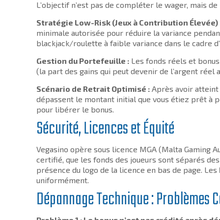
L’objectif n’est pas de compléter le wager, mais de
Stratégie Low-Risk (Jeux à Contribution Élevée) 
minimale autorisée pour réduire la variance pendant l
blackjack/roulette à faible variance dans le cadre 
Gestion du Portefeuille :
Les fonds réels et bonus
(la part des gains qui peut devenir de l’argent réel
Scénario de Retrait Optimisé :
Après avoir atteint 
dépassent le montant initial que vous étiez prêt à 
pour libérer le bonus.
Sécurité, Licences et Équité
Vegasino opère sous licence MGA (Malta Gaming Auth
certifié, que les fonds des joueurs sont séparés des
présence du logo de la licence en bas de page. Les
uniformément.
Dépannage Technique : Problèmes Co
Problème 1 : Le bonus n’est pas crédité après dé