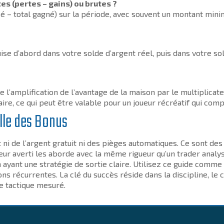
tes (pertes – gains) ou brutes ?
isé – total gagné) sur la période, avec souvent un montant min
puise d’abord dans votre solde d’argent réel, puis dans votre s
 de l’amplification de l’avantage de la maison par le multiplica
ire, ce qui peut être valable pour un joueur récréatif qui comp
lle des Bonus
 ni de l’argent gratuit ni des pièges automatiques. Ce sont de
joueur averti les aborde avec la même rigueur qu’un trader anal
n ayant une stratégie de sortie claire. Utilisez ce guide comm
 récurrentes. La clé du succès réside dans la discipline, le 
e tactique mesuré.