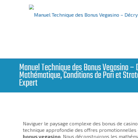
Manuel Technique des Bonus Vegasino – 
Mathématique, Conditions de Pari et Straté
Expert
Naviguer le paysage complexe des bonus de casino e
technique approfondie des offres promotionnelles 
bonus vegasino
. Nous déconstruirons les mathémat