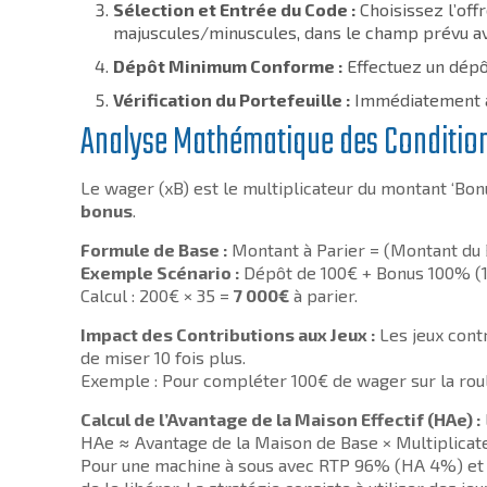
Sélection et Entrée du Code :
Choisissez l’offr
majuscules/minuscules, dans le champ prévu av
Dépôt Minimum Conforme :
Effectuez un dépôt
Vérification du Portefeuille :
Immédiatement apr
Analyse Mathématique des Conditio
Le wager (xB) est le multiplicateur du montant ‘Bon
bonus
.
Formule de Base :
Montant à Parier = (Montant du 
Exemple Scénario :
Dépôt de 100€ + Bonus 100% (10
Calcul : 200€ × 35 =
7 000€
à parier.
Impact des Contributions aux Jeux :
Les jeux cont
de miser 10 fois plus.
Exemple : Pour compléter 100€ de wager sur la roul
Calcul de l’Avantage de la Maison Effectif (HAe) :
HAe ≈ Avantage de la Maison de Base × Multiplicat
Pour une machine à sous avec RTP 96% (HA 4%) et u