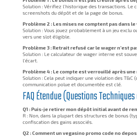
Solution : Vérifiez l’historique des transactions. L
screenshots du dépôt et de la page de bonus.
Problème 2 : Les mises ne comptent pas dans le
Solution : Vous jouez probablement à un jeu exclu o
vers une slot éligible.
Problème 3 : Retrait refusé car le wager n’est p
Solution : Le calculateur de wager interne est souve
l’écart.
Problème 4 : Le compte est verrouillé après une
Solution : Cela peut indiquer une violation des T&C 
communication polue et documentée est clé.
FAQ Étendue (Questions Techniques 
Q1 : Puis-je retirer mon dépôt initial avant de re
R : Non, dans la plupart des structures de bonus (typ
confiscation des gains associés.
Q2 : Comment un
vegasino promo code
no deposi