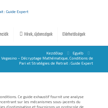
nciák
Hírek, újdonságok
Elérhetőségek
Kezdőlap
Egyéb
 Vegasino – Décryptage Mathématique, Conditions de
Pari et Stratégies de Retrait : Guide Expert
nditions. Ce guide exhaustif fournit une analyse
oncentrant sur les mécanismes sous-jacents du
ies d’optimisation et fournirons un protocole de