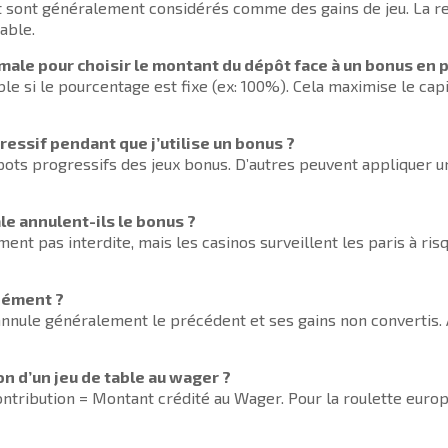
ôt sont généralement considérés comme des gains de jeu. La re
able.
imale pour choisir le montant du dépôt face à un bonus en
le si le pourcentage est fixe (ex: 100%). Cela maximise le cap
gressif pendant que j’utilise un bonus ?
ckpots progressifs des jeux bonus. D’autres peuvent appliquer 
e annulent-ils le bonus ?
ement pas interdite, mais les casinos surveillent les paris à r
anément ?
 annule généralement le précédent et ses gains non convertis. 
n d’un jeu de table au wager ?
Contribution = Montant crédité au Wager. Pour la roulette eur