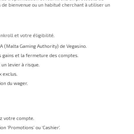
s
de bienvenue ou un habitué cherchant à utiliser un
roll et votre éligibilité.
GA (Malta Gaming Authority) de Vegasino.
s gains et la fermeture des comptes.
n levier à risque.
x exclus.
ion du wager.
ez votre compte.
n ‘Promotions’ ou ‘Cashier’.