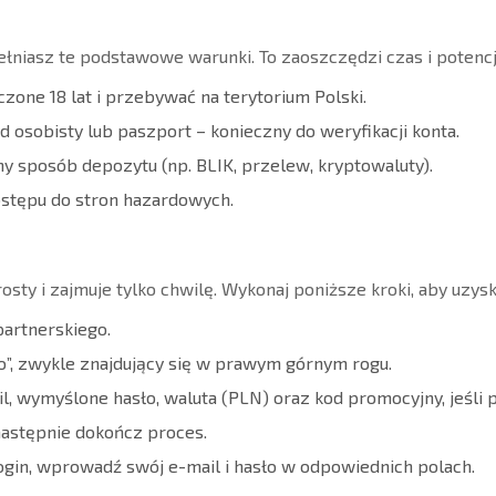
spełniasz te podstawowe warunki. To zaoszczędzi czas i poten
zone 18 lat i przebywać na terytorium Polski.
osobisty lub paszport – konieczny do weryfikacji konta.
y sposób depozytu (np. BLIK, przelew, kryptowaluty).
ostępu do stron hazardowych.
osty i zajmuje tylko chwilę. Wykonaj poniższe kroki, aby uzys
partnerskiego.
onto”, zwykle znajdujący się w prawym górnym rogu.
l, wymyślone hasło, waluta (PLN) oraz kod promocyjny, jeśli 
 następnie dokończ proces.
login, wprowadź swój e-mail i hasło w odpowiednich polach.