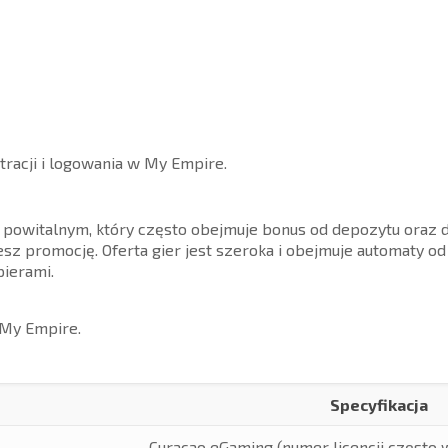
racji i logowania w My Empire.
powitalnym, który często obejmuje bonus od depozytu oraz d
sz promocję. Oferta gier jest szeroka i obejmuje automaty od
pierami.
 My Empire.
Specyfikacja
Curacao eGaming (numer licencji często 