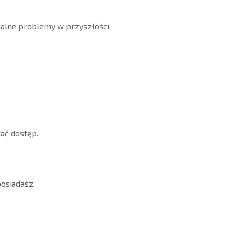
cjalne problemy w przyszłości.
kać dostęp.
posiadasz.