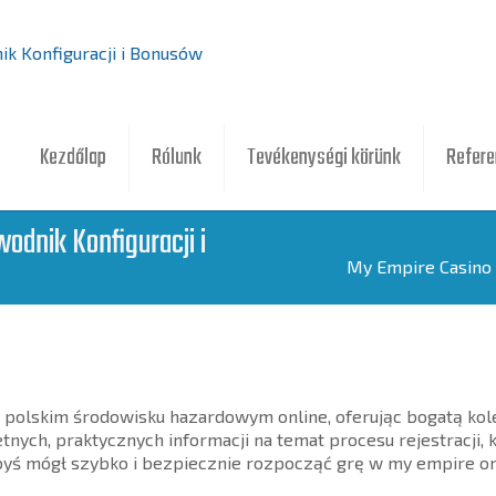
Kezdőlap
Rólunk
Tevékenységi körünk
Refere
odnik Konfiguracji i
My Empire Casino 
olskim środowisku hazardowym online, oferując bogatą kolekc
tnych, praktycznych informacji na temat procesu rejestracji,
abyś mógł szybko i bezpiecznie rozpocząć grę w my empire on