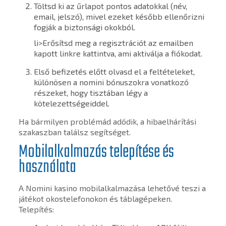
Töltsd ki az űrlapot pontos adatokkal (név,
email, jelszó), mivel ezeket később ellenőrizni
fogják a biztonsági okokból.
li>Erősítsd meg a regisztrációt az emailben
kapott linkre kattintva, ami aktiválja a fiókodat.
Első befizetés előtt olvasd el a feltételeket,
különösen a nomini bónuszokra vonatkozó
részeket, hogy tisztában légy a
kötelezettségeiddel.
Ha bármilyen problémád adódik, a hibaelhárítási
szakaszban találsz segítséget.
Mobilalkalmazás telepítése és
használata
A Nomini kasino mobilalkalmazása lehetővé teszi a
játékot okostelefonokon és táblagépeken.
Telepítés: