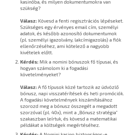
kasinóba, és milyen dokumentumokra van
szükség?
Válasz:
Kövesd a fenti regisztrációs lépéseket.
Szükséges egy érvényes email cím, személyi
adatok, és később azonosító dokumentumok
(pl. személyi igazolvány, lakcímigazolás) a fiók
ellenőrzéséhez, ami kötelező a nagyobb
kivételek előtt.
Kérdés:
Mik a nomini bónuszok fő típusai, és
hogyan számolom ki a fogadási
követelményeket?
Válasz:
A fő típusok közé tartozik az üdvözlő
bónusz, napi visszatérítések és heti promóciók.
A fogadási követelmények kiszámításához
szorozd meg a bónusz összegét a megadott
szorzóval (pl. 40x), mint a „Bónusz stratégia”
szakaszban leírtuk, és kövesd a matematikai
példákat a költségek megértéséhez.
Kérdés:
A Nomini kasino biztonságos-e