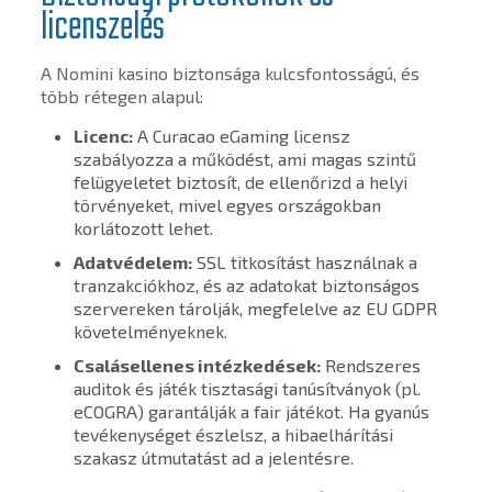
licenszelés
A Nomini kasino biztonsága kulcsfontosságú, és
több rétegen alapul:
Licenc:
A Curacao eGaming licensz
szabályozza a működést, ami magas szintű
felügyeletet biztosít, de ellenőrizd a helyi
törvényeket, mivel egyes országokban
korlátozott lehet.
Adatvédelem:
SSL titkosítást használnak a
tranzakciókhoz, és az adatokat biztonságos
szervereken tárolják, megfelelve az EU GDPR
követelményeknek.
Csalásellenes intézkedések:
Rendszeres
auditok és játék tisztasági tanúsítványok (pl.
eCOGRA) garantálják a fair játékot. Ha gyanús
tevékenységet észlelsz, a hibaelhárítási
szakasz útmutatást ad a jelentésre.