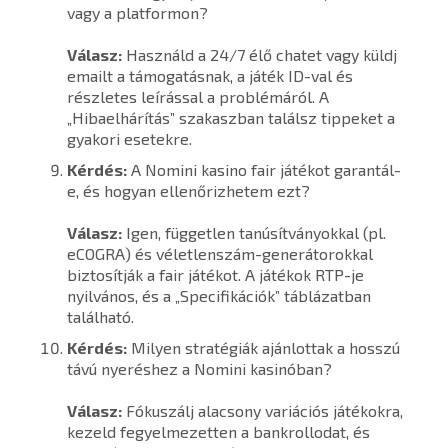
vagy a platformon?
Válasz:
Használd a 24/7 élő chatet vagy küldj
emailt a támogatásnak, a játék ID-val és
részletes leírással a problémáról. A
„Hibaelhárítás” szakaszban találsz tippeket a
gyakori esetekre.
Kérdés:
A Nomini kasino fair játékot garantál-
e, és hogyan ellenőrizhetem ezt?
Válasz:
Igen, független tanúsítványokkal (pl.
eCOGRA) és véletlenszám-generátorokkal
biztosítják a fair játékot. A játékok RTP-je
nyilvános, és a „Specifikációk” táblázatban
található.
Kérdés:
Milyen stratégiák ajánlottak a hosszú
távú nyeréshez a Nomini kasinóban?
Válasz:
Fókuszálj alacsony variációs játékokra,
kezeld fegyelmezetten a bankrollodat, és