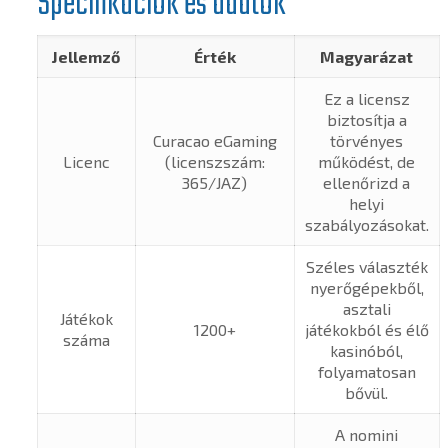
Specifikációk és adatok
Jellemző
Érték
Magyarázat
Ez a licensz
biztosítja a
Curacao eGaming
törvényes
Licenc
(licenszszám:
működést, de
365/JAZ)
ellenőrizd a
helyi
szabályozásokat.
Széles választék
nyerőgépekből,
asztali
Játékok
1200+
játékokból és élő
száma
kasinóból,
folyamatosan
bővül.
A nomini