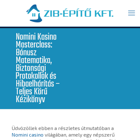
Nomini Kasino
Masterclass:
Bónusz
Matematika,
Biztonsági
Protokollok és
Hibaelhárítás –
Teljes Körű
Kézikönyv
Üdvözöllek ebben a részletes útmutatóban a
Nomini casino
világában, amely egy népszerű