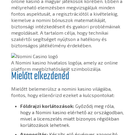
online kasinó a magyar játékosok körében. Ebben a
mélyreható elemzésben megvizsgáljuk minden
fontos aspektusát, a regisztrációtól a kivételekig,
kiemelve a nomini bónuszok matematikáját,
biztonsági intézkedéseit és gyakori problémáinak
megoldásait. A tartalom célja, hogy technikai
szakértői segítséget nyújtson a hatékony és
biztonságos játékélmény érdekében.
A Nomini kasino hivatalos logója, amely az online
platform megbízhatóságát szimbolizálja.
Mielőtt elkezdenéd
Mielőtt belemerülsz a nomini kasino világába,
fontos, hogy ellenőrizd ezeket a kulcspontokat:
Földrajzi korlátozások:
Győződj meg róla,
hogy a Nomini kasino elérhető az országodban,
mivel a licenszelés miatt bizonyos régiókban
korlátozások lehetnek.
Azonosítás:
Készíts elő érvényes azonosító