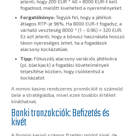
jelenti, hogy 200 EUR * 40 = 8000 EUR-t kell
fogadnod, mielőtt kiveheted a nyereményeket.
Forgatókönyv:
Tegyük fel, hogy a játékok
átlagos RTP-je 96%. Ha 8000 EUR-t fogadsz, a
várható veszteség 8000 * (1 – 0.96) = 320 EUR.
Ez azt jelenti, hogy a bónusz használata hosszú
távon nyereséges lehet, ha a fogadások
alacsony kockázatúak.
Tipp:
Fókuszálj alacsony variációs játékokra
(pl. blackjack) a fogadási követelmények
teljesítése közben, hogy csökkentsd a
kockázatot.
A nomini kasino rendszeres promócióit is számold
bele a stratégiádba, mivel ezek további értéket
kínálhatnak.
Banki tranzakciók: Befizetés és
kivét
A Nomini kasinó számos fizetési módot kínál, de