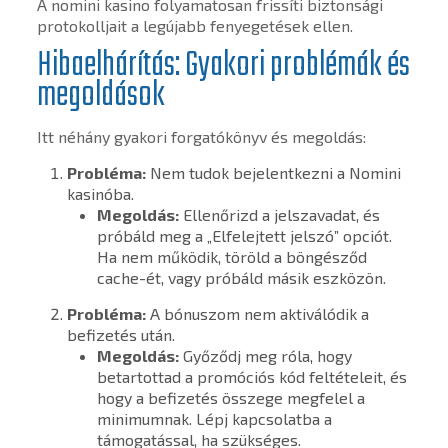
A nomini kasino folyamatosan frissíti biztonsági
protokolljait a legújabb fenyegetések ellen.
Hibaelhárítás: Gyakori problémák és
megoldások
Itt néhány gyakori forgatókönyv és megoldás:
Probléma:
Nem tudok bejelentkezni a Nomini
kasinóba.
Megoldás:
Ellenőrizd a jelszavadat, és
próbáld meg a „Elfelejtett jelszó” opciót.
Ha nem működik, töröld a böngésződ
cache-ét, vagy próbáld másik eszközön.
Probléma:
A bónuszom nem aktiválódik a
befizetés után.
Megoldás:
Győződj meg róla, hogy
betartottad a promóciós kód feltételeit, és
hogy a befizetés összege megfelel a
minimumnak. Lépj kapcsolatba a
támogatással, ha szükséges.