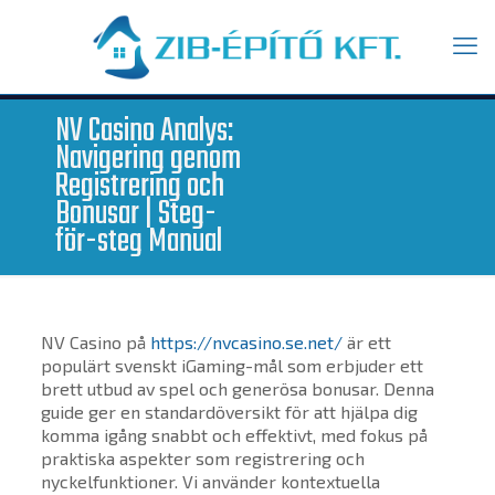
NV Casino Analys:
Navigering genom
Registrering och
Bonusar | Steg-
för-steg Manual
NV Casino på
https://nvcasino.se.net/
är ett
populärt svenskt iGaming-mål som erbjuder ett
brett utbud av spel och generösa bonusar. Denna
guide ger en standardöversikt för att hjälpa dig
komma igång snabbt och effektivt, med fokus på
praktiska aspekter som registrering och
nyckelfunktioner. Vi använder kontextuella