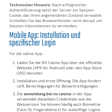
Technischer Hinweis:
Nach erfolgreicher
Authentifizierung setzt der Server ein Session-
Cookie, das Ihren angemeldeten Zustand verwaltet.
Schließen Sie das Browserfenster nicht abrupt, um
Session-Inkonistenzen zu vermeiden.
Mobile App: Installation und
spezifischer Login
Für die native App:
Laden Sie die NV Casino App über die offizielle
Website (APK für Android) oder den App Store
(iOS) herunter.
Installation und erste Öffnung. Die App fordert
i.d.R. Berechtigungen für Benachrichtigungen.
Die
anmeldung bei nv casino
in der App
verwendet dieselben Credentials wie die
Webversion. Sie können häufig auch Biometrie
(Face ID, Fingerabdruck) für zukünftige Logins