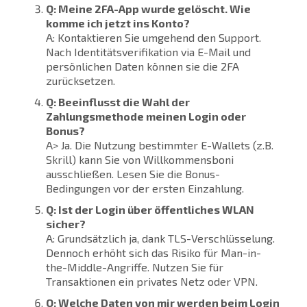
Q: Meine 2FA-App wurde gelöscht. Wie
komme ich jetzt ins Konto?
A: Kontaktieren Sie umgehend den Support.
Nach Identitätsverifikation via E-Mail und
persönlichen Daten können sie die 2FA
zurücksetzen.
Q: Beeinflusst die Wahl der
Zahlungsmethode meinen Login oder
Bonus?
A> Ja. Die Nutzung bestimmter E-Wallets (z.B.
Skrill) kann Sie von Willkommensboni
ausschließen. Lesen Sie die Bonus-
Bedingungen vor der ersten Einzahlung.
Q: Ist der Login über öffentliches WLAN
sicher?
A: Grundsätzlich ja, dank TLS-Verschlüsselung.
Dennoch erhöht sich das Risiko für Man-in-
the-Middle-Angriffe. Nutzen Sie für
Transaktionen ein privates Netz oder VPN.
Q: Welche Daten von mir werden beim Login