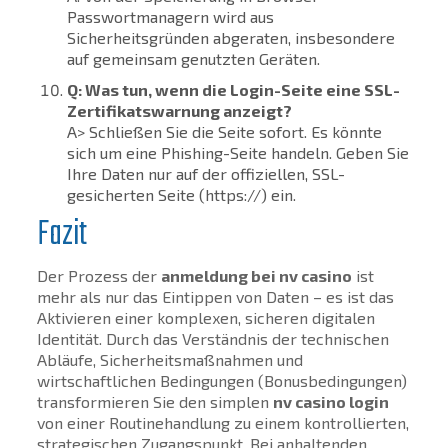
Passwortmanagern wird aus
Sicherheitsgründen abgeraten, insbesondere
auf gemeinsam genutzten Geräten.
Q: Was tun, wenn die Login-Seite eine SSL-
Zertifikatswarnung anzeigt?
A> Schließen Sie die Seite sofort. Es könnte
sich um eine Phishing-Seite handeln. Geben Sie
Ihre Daten nur auf der offiziellen, SSL-
gesicherten Seite (https://) ein.
Fazit
Der Prozess der
anmeldung bei nv casino
ist
mehr als nur das Eintippen von Daten – es ist das
Aktivieren einer komplexen, sicheren digitalen
Identität. Durch das Verständnis der technischen
Abläufe, Sicherheitsmaßnahmen und
wirtschaftlichen Bedingungen (Bonusbedingungen)
transformieren Sie den simplen
nv casino login
von einer Routinehandlung zu einem kontrollierten,
strategischen Zugangspunkt. Bei anhaltenden