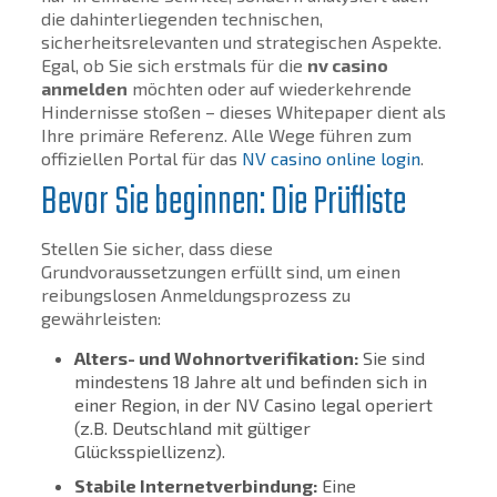
die dahinterliegenden technischen,
sicherheitsrelevanten und strategischen Aspekte.
Egal, ob Sie sich erstmals für die
nv casino
anmelden
möchten oder auf wiederkehrende
Hindernisse stoßen – dieses Whitepaper dient als
Ihre primäre Referenz. Alle Wege führen zum
offiziellen Portal für das
NV casino online login
.
Bevor Sie beginnen: Die Prüfliste
Stellen Sie sicher, dass diese
Grundvoraussetzungen erfüllt sind, um einen
reibungslosen Anmeldungsprozess zu
gewährleisten:
Alters- und Wohnortverifikation:
Sie sind
mindestens 18 Jahre alt und befinden sich in
einer Region, in der NV Casino legal operiert
(z.B. Deutschland mit gültiger
Glücksspiellizenz).
Stabile Internetverbindung:
Eine