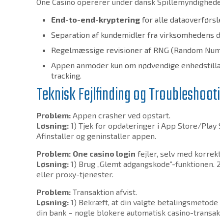
One Casino opererer under dansk Spillemyndighedens
End-to-end-kryptering
for alle dataoverførsl
Separation af kundemidler fra virksomhedens dr
Regelmæssige revisioner af RNG (Random Numb
Appen anmoder kun om nødvendige enhedstilla
tracking.
Teknisk Fejlfinding og Troubleshoot
Problem:
Appen crasher ved opstart.
Løsning:
1) Tjek for opdateringer i App Store/Play 
Afinstaller og geninstaller appen.
Problem:
One casino login
fejler, selv med korrek
Løsning:
1) Brug „Glemt adgangskode”-funktionen. 2)
eller proxy-tjenester.
Problem:
Transaktion afvist.
Løsning:
1) Bekræft, at din valgte betalingsmetode 
din bank – nogle blokere automatisk casino-transak