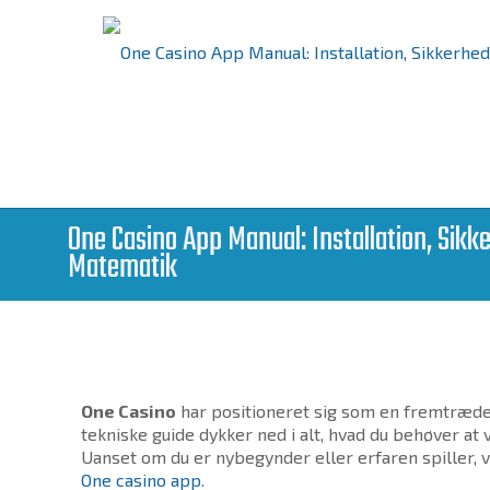
One Casino App Manual: Installation, Sik
Matematik
One Casino
har positioneret sig som en fremtræde
tekniske guide dykker ned i alt, hvad du behøver at
Uanset om du er nybegynder eller erfaren spiller, 
One casino app
.