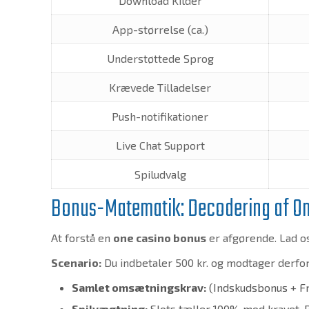
Download Kilder
App-størrelse (ca.)
Understøttede Sprog
Krævede Tilladelser
Push-notifikationer
Live Chat Support
Spiludvalg
Bonus-Matematik: Decodering af O
At forstå en
one casino bonus
er afgørende. Lad os
Scenario:
Du indbetaler 500 kr. og modtager derfor 
Samlet omsætningskrav:
(Indskudsbonus + Fre
Spilvægtning:
Slots tæller 100% mod kravet. Ro