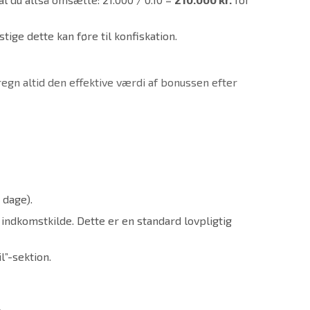
ige dette kan føre til konfiskation.
egn altid den effektive værdi af bonussen efter
 dage).
indkomstkilde. Dette er en standard lovpligtig
l”-sektion.