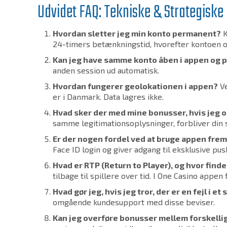
Udvidet FAQ: Tekniske & Strategisk
Hvordan sletter jeg min konto permanent?
K
24-timers betænkningstid, hvorefter kontoen og
Kan jeg have samme konto åben i appen og 
anden session ud automatisk.
Hvordan fungerer geolokationen i appen?
Ve
er i Danmark. Data lagres ikke.
Hvad sker der med mine bonusser, hvis jeg o
samme legitimationsoplysninger, forbliver din sa
Er der nogen fordel ved at bruge appen fre
Face ID login og giver adgang til eksklusive pu
Hvad er RTP (Return to Player), og hvor finder
tilbage til spillere over tid. I One Casino appen
Hvad gør jeg, hvis jeg tror, der er en fejl i et 
omgående kundesupport med disse beviser.
Kan jeg overføre bonusser mellem forskelli