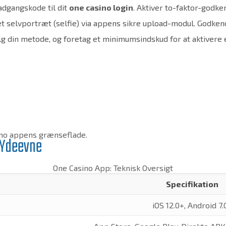
dgangskode til dit
one casino login
. Aktiver to-faktor-godke
 et selvportræt (selfie) via appens sikre upload-modul. Godken
lg din metode, og foretag et minimumsindskud for at aktivere 
sino appens grænseflade.
 Ydeevne
One Casino App: Teknisk Oversigt
Specifikation
iOS 12.0+, Android 7.