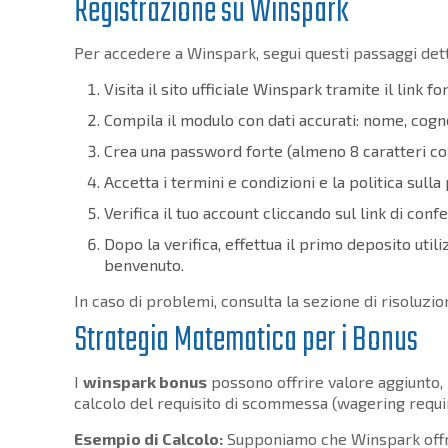
Registrazione su Winspark
Per accedere a Winspark, segui questi passaggi dett
Visita il sito ufficiale Winspark tramite il link fo
Compila il modulo con dati accurati: nome, cogn
Crea una password forte (almeno 8 caratteri con
Accetta i termini e condizioni e la politica sulla 
Verifica il tuo account cliccando sul link di con
Dopo la verifica, effettua il primo deposito uti
benvenuto.
In caso di problemi, consulta la sezione di risoluzio
Strategia Matematica per i Bonus
I
winspark bonus
possono offrire valore aggiunto,
calcolo del requisito di scommessa (wagering requ
Esempio di Calcolo:
Supponiamo che Winspark offra