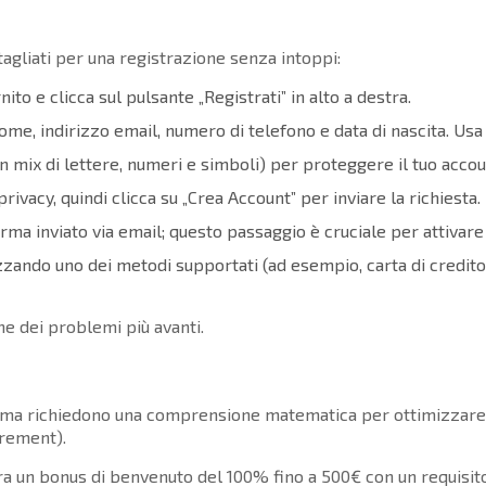
agliati per una registrazione senza intoppi:
rnito e clicca sul pulsante „Registrati” in alto a destra.
ome, indirizzo email, numero di telefono e data di nascita. Usa
 mix di lettere, numeri e simboli) per proteggere il tuo accou
privacy, quindi clicca su „Crea Account” per inviare la richiesta.
ferma inviato via email; questo passaggio è cruciale per attivare
lizzando uno dei metodi supportati (ad esempio, carta di credit
ne dei problemi più avanti.
 ma richiedono una comprensione matematica per ottimizzare 
irement).
 un bonus di benvenuto del 100% fino a 500€ con un requisito