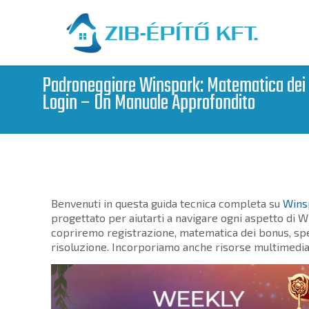
Padroneggiare Winspark: Matematica dei 
Login – Un Manuale Approfondito
Benvenuti in questa guida tecnica completa su
Wins
progettato per aiutarti a navigare ogni aspetto di W
copriremo registrazione, matematica dei bonus, spec
risoluzione. Incorporiamo anche risorse multimedial