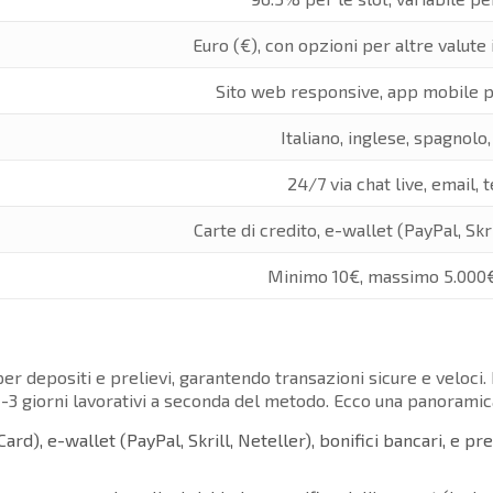
Euro (€), con opzioni per altre valute 
Sito web responsive, app mobile p
Italiano, inglese, spagnolo
24/7 via chat live, email, 
Carte di credito, e-wallet (PayPal, Skri
Minimo 10€, massimo 5.000€
er depositi e prelievi, garantendo transazioni sicure e veloci
-3 giorni lavorativi a seconda del metodo. Ecco una panoramic
ard), e-wallet (PayPal, Skrill, Neteller), bonifici bancari, e p