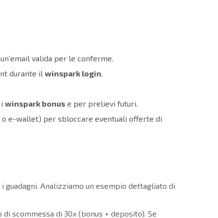
 un’email valida per le conferme.
nt durante il
winspark login
.
 i
winspark bonus
e per prelievi futuri.
o o e-wallet) per sbloccare eventuali offerte di
i guadagni. Analizziamo un esempio dettagliato di
 di scommessa di 30x (bonus + deposito). Se