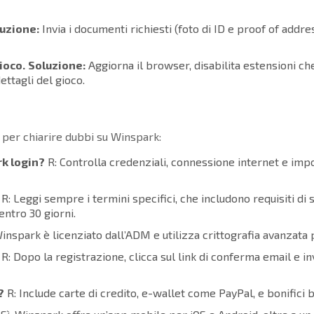
uzione:
Invia i documenti richiesti (foto di ID e proof of addres
ioco.
Soluzione:
Aggiorna il browser, disabilita estensioni ch
ttagli del gioco.
 per chiarire dubbi su Winspark:
rk login?
R: Controlla credenziali, connessione internet e im
R: Leggi sempre i termini specifici, che includono requisiti di
ntro 30 giorni.
Winspark è licenziato dall’ADM e utilizza crittografia avanzata
R: Dopo la registrazione, clicca sul link di conferma email e i
?
R: Include carte di credito, e-wallet come PayPal, e bonifici b