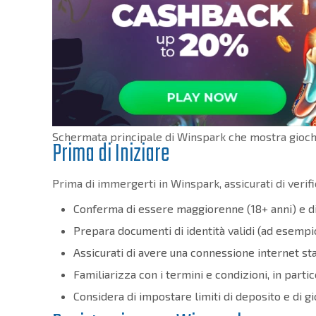
Schermata principale di Winspark che mostra giochi
Prima di Iniziare
Prima di immergerti in Winspark, assicurati di verif
Conferma di essere maggiorenne (18+ anni) e di 
Prepara documenti di identità validi (ad esempio
Assicurati di avere una connessione internet st
Familiarizza con i termini e condizioni, in partic
Considera di impostare limiti di deposito e di 