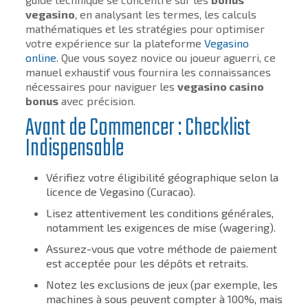
vegasino
, en analysant les termes, les calculs
mathématiques et les stratégies pour optimiser
votre expérience sur la plateforme
Vegasino
online
. Que vous soyez novice ou joueur aguerri, ce
manuel exhaustif vous fournira les connaissances
nécessaires pour naviguer les
vegasino casino
bonus
avec précision.
Avant de Commencer : Checklist
Indispensable
Vérifiez votre éligibilité géographique selon la
licence de Vegasino (Curacao).
Lisez attentivement les conditions générales,
notamment les exigences de mise (wagering).
Assurez-vous que votre méthode de paiement
est acceptée pour les dépôts et retraits.
Notez les exclusions de jeux (par exemple, les
machines à sous peuvent compter à 100%, mais