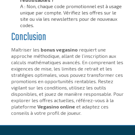
A : Non, chaque code promotionnel est à usage
unique par compte. Vérifiez les offres sur le
site ou via les newsletters pour de nouveaux
codes.
Conclusion
Maîtriser les
bonus vegasino
requiert une
approche méthodique, allant de l’inscription aux
calculs mathématiques avancés. En comprenant les
exigences de mise, les limites de retrait et les
stratégies optimales, vous pouvez transformer ces
promotions en opportunités rentables. Restez
vigilant sur les conditions, utilisez les outils
disponibles, et jouez de manière responsable. Pour
explorer les offres actuelles, référez-vous à la
plateforme
Vegasino online
et adaptez ces
conseils à votre profil de joueur.