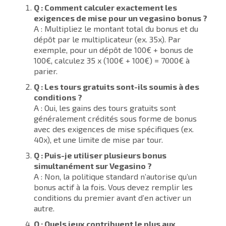
Q : Comment calculer exactement les
exigences de mise pour un vegasino bonus ?
A : Multipliez le montant total du bonus et du
dépôt par le multiplicateur (ex. 35x). Par
exemple, pour un dépôt de 100€ + bonus de
100€, calculez 35 x (100€ + 100€) = 7000€ à
parier.
Q : Les tours gratuits sont-ils soumis à des
conditions ?
A : Oui, les gains des tours gratuits sont
généralement crédités sous forme de bonus
avec des exigences de mise spécifiques (ex.
40x), et une limite de mise par tour.
Q : Puis-je utiliser plusieurs bonus
simultanément sur Vegasino ?
A : Non, la politique standard n’autorise qu’un
bonus actif à la fois. Vous devez remplir les
conditions du premier avant d’en activer un
autre.
Q : Quels jeux contribuent le plus aux