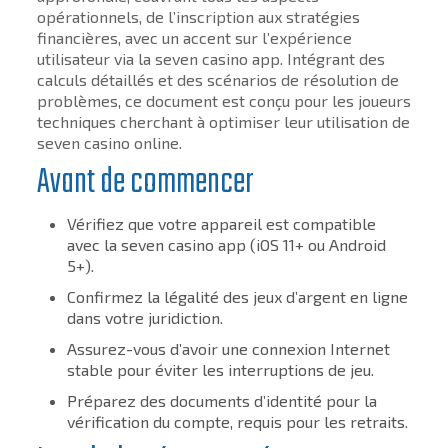
opérationnels, de l’inscription aux stratégies
financières, avec un accent sur l’expérience
utilisateur via la seven casino app. Intégrant des
calculs détaillés et des scénarios de résolution de
problèmes, ce document est conçu pour les joueurs
techniques cherchant à optimiser leur utilisation de
seven casino online.
Avant de commencer
Vérifiez que votre appareil est compatible
avec la seven casino app (iOS 11+ ou Android
5+).
Confirmez la légalité des jeux d’argent en ligne
dans votre juridiction.
Assurez-vous d’avoir une connexion Internet
stable pour éviter les interruptions de jeu.
Préparez des documents d’identité pour la
vérification du compte, requis pour les retraits.