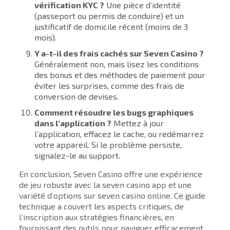
vérification KYC ?
Une pièce d’identité
(passeport ou permis de conduire) et un
justificatif de domicile récent (moins de 3
mois).
Y a-t-il des frais cachés sur Seven Casino ?
Généralement non, mais lisez les conditions
des bonus et des méthodes de paiement pour
éviter les surprises, comme des frais de
conversion de devises.
Comment résoudre les bugs graphiques
dans l’application ?
Mettez à jour
l’application, effacez le cache, ou redémarrez
votre appareil. Si le problème persiste,
signalez-le au support.
En conclusion, Seven Casino offre une expérience
de jeu robuste avec la seven casino app et une
variété d’options sur seven casino online. Ce guide
technique a couvert les aspects critiques, de
l’inscription aux stratégies financières, en
fournissant des outils pour naviguer efficacement.