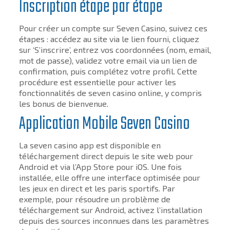
Inscription étape par étape
Pour créer un compte sur Seven Casino, suivez ces
étapes : accédez au site via le lien fourni, cliquez
sur ‘S’inscrire’, entrez vos coordonnées (nom, email,
mot de passe), validez votre email via un lien de
confirmation, puis complétez votre profil. Cette
procédure est essentielle pour activer les
fonctionnalités de seven casino online, y compris
les bonus de bienvenue.
Application Mobile Seven Casino
La seven casino app est disponible en
téléchargement direct depuis le site web pour
Android et via l’App Store pour iOS. Une fois
installée, elle offre une interface optimisée pour
les jeux en direct et les paris sportifs. Par
exemple, pour résoudre un problème de
téléchargement sur Android, activez l’installation
depuis des sources inconnues dans les paramètres