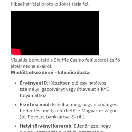
hibaelhárítási protokollokat tárja fel.
Vizuális bemutató a Shuffle Casino felületéről és fő
játékmechanikáiról.
Mielőtt elkezdené – Ellenőrzőlista
Érvényes ID:
Készítsen elő egy hatályos
személyi igazolványt vagy útlevelet a KYC
folyamathoz.
Fizetési mód:
Erősítse meg, hogy elsődleges
befizetési módja elérhető-e Magyarországon
(pl. Revolut, bankkártya, Skrill).
Helyi törvényi keretek:
Ellenőrizze, hogy
online kaszinózás a lokális jogszabályok