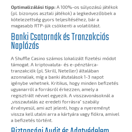
Optimalizálási tipp:
A 100%-os súlyozású játékok
(pl. bizonyos asztali játékok) a legkedvezőbbek a
kötelezettség gyors teljesítéséhez, bár a
magasabb RTP-jük csökkenti a volatilitást.
Banki Csatornák és Tranzakciós
Naplózás
A Shuffle Casino számos lokalizált fizetési módot
támogat. A kriptovaluta- és e-pénztárca-
tranzakciók (pl. Skrill, Neteller) általában
azonnaliak, míg a banki átutalások 1-3 napot
igénybe vehetnek. Kritikus, hogy minden befizetés
ugyanarról a forrásról érkezzen, amely a
regisztrált névvel egyezik. A visszavonásoknál a
„visszautalás az eredeti forrásra” szabály
érvényesül, ami azt jelenti, hogy a nyereményt
vissza kell utalni arra a kártyára vagy fiókra, amivel
a befizetés történt.