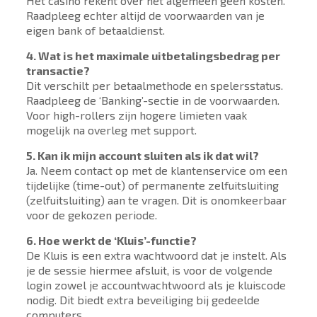
Het casino rekent over het algemeen geen kosten.
Raadpleeg echter altijd de voorwaarden van je
eigen bank of betaaldienst.
4. Wat is het maximale uitbetalingsbedrag per
transactie?
Dit verschilt per betaalmethode en spelersstatus.
Raadpleeg de ‘Banking’-sectie in de voorwaarden.
Voor high-rollers zijn hogere limieten vaak
mogelijk na overleg met support.
5. Kan ik mijn account sluiten als ik dat wil?
Ja. Neem contact op met de klantenservice om een
tijdelijke (time-out) of permanente zelfuitsluiting
(zelfuitsluiting) aan te vragen. Dit is onomkeerbaar
voor de gekozen periode.
6. Hoe werkt de ‘Kluis’-functie?
De Kluis is een extra wachtwoord dat je instelt. Als
je de sessie hiermee afsluit, is voor de volgende
login zowel je accountwachtwoord als je kluiscode
nodig. Dit biedt extra beveiliging bij gedeelde
computers.