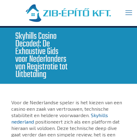
Skyhills Casino
Decoded: De
Exhaustive Gids
voor Nederlanders
van Registratie tot
Uitbetaling
Voor de Nederlandse speler is het kiezen van een
casino een zaak van vertrouwen, technische
stabiliteit en heldere voorwaarden.
Skyhills
nederland
positioneert zich als een platform dat
hieraan wil voldoen. Deze technische deep dive
gaat verder dan een simpele review; het is een