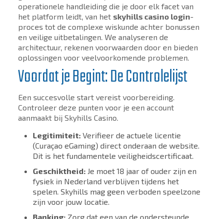
operationele handleiding die je door elk facet van
het platform leidt, van het
skyhills casino login
-
proces tot de complexe wiskunde achter bonussen
en veilige uitbetalingen. We analyseren de
architectuur, rekenen voorwaarden door en bieden
oplossingen voor veelvoorkomende problemen.
Voordat je Begint: De Controlelijst
Een succesvolle start vereist voorbereiding.
Controleer deze punten voor je een account
aanmaakt bij Skyhills Casino.
Legitimiteit:
Verifieer de actuele licentie
(Curaçao eGaming) direct onderaan de website.
Dit is het fundamentele veiligheidscertificaat.
Geschiktheid:
Je moet 18 jaar of ouder zijn en
fysiek in Nederland verblijven tijdens het
spelen. Skyhills mag geen verboden speelzone
zijn voor jouw locatie.
Banking:
Zorg dat een van de ondersteunde