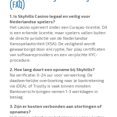
(FAQ)
1. Is Skyhills Casino legaal en veilig voor
Nederlandse spelers?
Het casino opereert onder een Curaçao-licentie. Dit
is een erkende licentie, maar spelers vallen buiten
de directe jurisdictie van de Nederlandse
Kansspelautoriteit (KSA). De veiligheid wordt
gewaarborgd door encryptie, fair play certificaten
van softwareproviders en een verplichte KYC-
procedure.
2. Hoe lang duurt een opname bij Skyhills?
Na verificatie: 0-24 uur voor verwerking. De
daadwerkelijke overboeking naar je bankrekening
via iDEAL of Trustly is vaak binnen minuten.
Bankoverschrijvingen nemen 1-3 werkdagen in
beslag.
3. Zijn er kosten verbonden aan stortingen of
opnames?