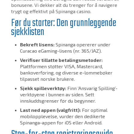
bonusene. Vi dekker alt du trenger for å navigere
trygt og effektivt på Spinanga casino.
Før du starter: Den grunnleggende
sjekklisten
Bekreft lisens:
Spinanga opererer under
Curacao eGaming-lisens (nr. 365/JAZ).
Verifiser tillatte betalingsmetoder:
Plattformen støtter VISA, Mastercard,
bankoverføring, og diverse e-lommebøker
tilpasset norske brukere.
Sjekk spilleverktøy:
Finn ‘Ansvarig Spilling’-
verktøyene i bunnen av siden. Sett
innskuddsgrenser før du begynner.
Last ned appen (valgfritt):
For optimal
mobilopplevelse, vurder den dedikerte
Spinanga-appen for iOS eller Android.