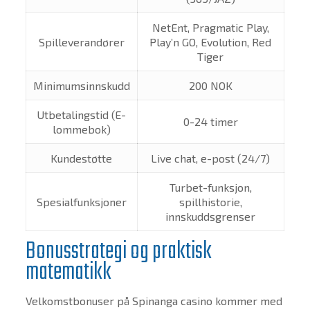
NetEnt, Pragmatic Play,
Spilleverandører
Play’n GO, Evolution, Red
Tiger
Minimumsinnskudd
200 NOK
Utbetalingstid (E-
0-24 timer
lommebok)
Kundestøtte
Live chat, e-post (24/7)
Turbet-funksjon,
Spesialfunksjoner
spillhistorie,
innskuddsgrenser
Bonusstrategi og praktisk
matematikk
Velkomstbonuser på Spinanga casino kommer med