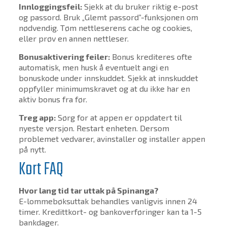
Innloggingsfeil:
Sjekk at du bruker riktig e-post
og passord. Bruk „Glemt passord”-funksjonen om
nødvendig. Tøm nettleserens cache og cookies,
eller prøv en annen nettleser.
Bonusaktivering feiler:
Bonus krediteres ofte
automatisk, men husk å eventuelt angi en
bonuskode under innskuddet. Sjekk at innskuddet
oppfyller minimumskravet og at du ikke har en
aktiv bonus fra før.
Treg app:
Sørg for at appen er oppdatert til
nyeste versjon. Restart enheten. Dersom
problemet vedvarer, avinstaller og installer appen
på nytt.
Kort FAQ
Hvor lang tid tar uttak på Spinanga?
E-lommebøksuttak behandles vanligvis innen 24
timer. Kredittkort- og bankoverføringer kan ta 1-5
bankdager.