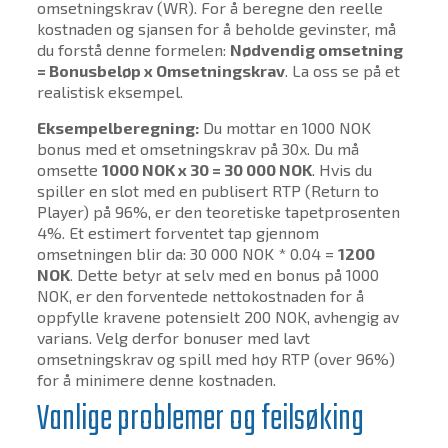
omsetningskrav (WR). For å beregne den reelle
kostnaden og sjansen for å beholde gevinster, må
du forstå denne formelen:
Nødvendig omsetning
= Bonusbeløp x Omsetningskrav
. La oss se på et
realistisk eksempel.
Eksempelberegning:
Du mottar en 1000 NOK
bonus med et omsetningskrav på 30x. Du må
omsette
1000 NOK x 30 = 30 000 NOK
. Hvis du
spiller en slot med en publisert RTP (Return to
Player) på 96%, er den teoretiske tapetprosenten
4%. Et estimert forventet tap gjennom
omsetningen blir da: 30 000 NOK * 0.04 =
1200
NOK
. Dette betyr at selv med en bonus på 1000
NOK, er den forventede nettokostnaden for å
oppfylle kravene potensielt 200 NOK, avhengig av
varians. Velg derfor bonuser med lavt
omsetningskrav og spill med høy RTP (over 96%)
for å minimere denne kostnaden.
Vanlige problemer og feilsøking