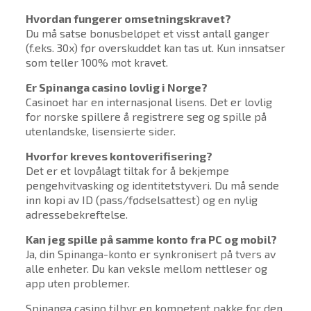
Hvordan fungerer omsetningskravet?
Du må satse bonusbeløpet et visst antall ganger
(f.eks. 30x) før overskuddet kan tas ut. Kun innsatser
som teller 100% mot kravet.
Er Spinanga casino lovlig i Norge?
Casinoet har en internasjonal lisens. Det er lovlig
for norske spillere å registrere seg og spille på
utenlandske, lisensierte sider.
Hvorfor kreves kontoverifisering?
Det er et lovpålagt tiltak for å bekjempe
pengehvitvasking og identitetstyveri. Du må sende
inn kopi av ID (pass/fødselsattest) og en nylig
adressebekreftelse.
Kan jeg spille på samme konto fra PC og mobil?
Ja, din Spinanga-konto er synkronisert på tvers av
alle enheter. Du kan veksle mellom nettleser og
app uten problemer.
Spinanga casino tilbyr en kompetent pakke for den